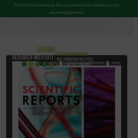
Sito in manutenzione. Alcuni contenuti potrebbero non
essere aggiornati.
Articoli
ssip@ssip.it
Cerca
In Evidenza
Letture presso la Biblioteca
News