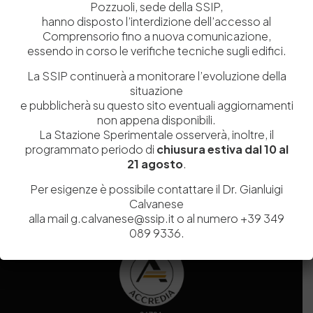
Pozzuoli, sede della SSIP,
Amministrazione Trasparente
hanno disposto l’interdizione dell’accesso al
Contatti
Comprensorio fino a nuova comunicazione,
essendo in corso le verifiche tecniche sugli edifici.
La SSIP continuerà a monitorare l’evoluzione della
situazione
Codice fiscale e Partita Iva
07936981211
e pubblicherà su questo sito eventuali aggiornamenti
Iscrizione REA
NA 920756
non appena disponibili.
Codice di iscrizione all’Anagrafe Nazionale delle Ricerche del
La Stazione Sperimentale osserverà, inoltre, il
MIUR
000290_EIRI
programmato periodo di
chiusura estiva dal 10 al
Capitale Sociale
Euro
9.690.240,00
21 agosto
.
Pec
stazionesperimentaleindustriapelli@legalmail.it
Per esigenze è possibile contattare il Dr. Gianluigi
Sede legale
Via Campi Flegrei, 34 – 80078 Pozzuoli (NA) – Tel. +39
Calvanese
081 5979100
alla mail g.calvanese@ssip.it o al numero +39 349
089 9336.