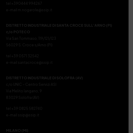
tel +390444 994267
e-mail m.nogarole@ssip.it
DISTRETTO INDUSTRIALE DI SANTA CROCE SULL’ARNO (PI)
c/o POTECO
Via San Tommaso, 119/121/123
56029 S. Croce s/Arno (PI)
tel +39 0571 32542
e-mail santacroce@ssip.it
DISTRETTO INDUSTRIALE DI SOLOFRA (AV)
c/o UNIC – Centro Servizi ASI
Via Melito Iangano, 9
83029 Solofra (AV)
tel +39 0825 582740
e-mail ssip@ssip.it
MILANO (MI)