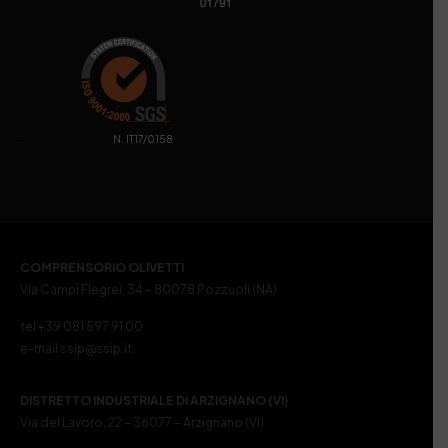
. N. IT17/0158
COMPRENSORIO OLIVETTI
Via Campi Flegrei, 34 – 80078 Pozzuoli (NA)
tel +39 081 597 91 00
e-mail ssip@ssip.it
DISTRETTO INDUSTRIALE DI ARZIGNANO (VI)
Via del Lavoro, 22 – 36077 – Arzignano (VI)