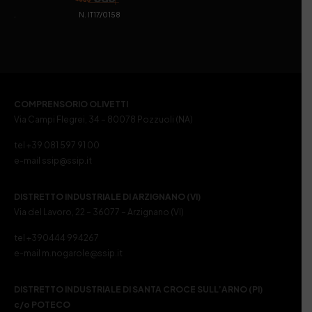
. N. IT17/0158
COMPRENSORIO OLIVETTI
Via Campi Flegrei, 34 – 80078 Pozzuoli (NA)
tel +39 081 597 91 00
e-mail ssip@ssip.it
DISTRETTO INDUSTRIALE DI ARZIGNANO (VI)
Via del Lavoro, 22 – 36077 – Arzignano (VI)
tel +390444 994267
e-mail m.nogarole@ssip.it
DISTRETTO INDUSTRIALE DI SANTA CROCE SULL’ARNO (PI)
c/o POTECO