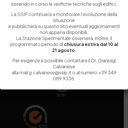
essendo in corso le verifiche tecniche sugli edifici.
Codice fiscale e Partita Iva
07936981211
Iscrizione REA
NA 920756
La SSIP continuerà a monitorare l’evoluzione della
Codice di iscrizione all’Anagrafe Nazionale delle Ricerche del
situazione
MIUR
000290_EIRI
e pubblicherà su questo sito eventuali aggiornamenti
Capitale Sociale
Euro
9.690.240,00
non appena disponibili.
La Stazione Sperimentale osserverà, inoltre, il
Pec
stazionesperimentaleindustriapelli@legalmail.it
programmato periodo di
chiusura estiva dal 10 al
Sede legale
Via Campi Flegrei, 34 – 80078 Pozzuoli (NA) – Tel. +39
21 agosto
.
081 5979100
Per esigenze è possibile contattare il Dr. Gianluigi
Calvanese
alla mail g.calvanese@ssip.it o al numero +39 349
089 9336.