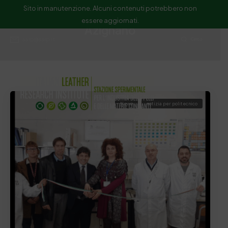
Sito in manutenzione. Alcuni contenuti potrebbero non
essere aggiornati.
Azignano
ssip@ssip.it
Cerca
News
notizia per politecnico