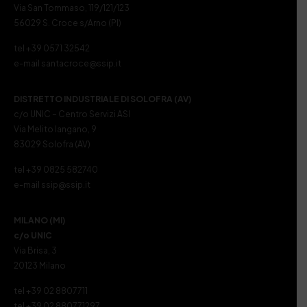
Via San Tommaso, 119/121/123
56029 S. Croce s/Arno (PI)
tel +39 0571 32542
e-mail santacroce@ssip.it
DISTRETTO INDUSTRIALE DI SOLOFRA (AV)
c/o UNIC – Centro Servizi ASI
Via Melito Iangano, 9
83029 Solofra (AV)
tel +39 0825 582740
e-mail ssip@ssip.it
MILANO (MI)
c/o UNIC
Via Brisa, 3
20123 Milano
tel +39 02 8807711
tel +39 02 880771297