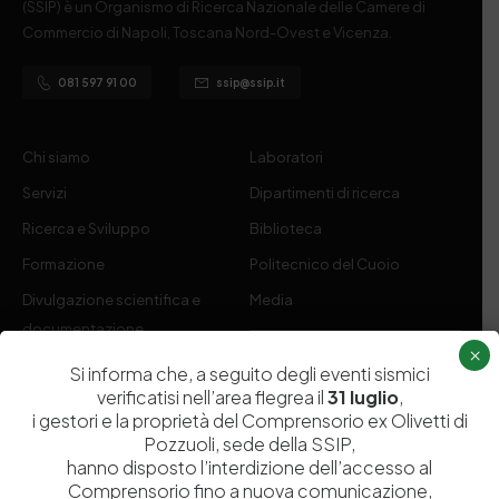
(SSIP) è un Organismo di Ricerca Nazionale delle Camere di
Commercio di Napoli, Toscana Nord-Ovest e Vicenza.
081 597 91 00
ssip@ssip.it
Chi siamo
Laboratori
Servizi
Dipartimenti di ricerca
Ricerca e Sviluppo
Biblioteca
Formazione
Politecnico del Cuoio
Divulgazione scientifica e
Media
documentazione
×
Tutela Whistleblowing
Contribuenti
Si informa che, a seguito degli eventi sismici
verificatisi nell’area flegrea il
31 luglio
,
Amministrazione Trasparente
Contatti
i gestori e la proprietà del Comprensorio ex Olivetti di
Pozzuoli, sede della SSIP,
hanno disposto l’interdizione dell’accesso al
Comprensorio fino a nuova comunicazione,