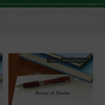
to in manutenzione. Alcuni contenuti potrebbero non essere aggiornati.
Borse Di Studio
Laboratori
Dipartimenti di Ricerca e Sviluppo
Biblioteca
Politecnico del Cuo
Servizi
Ricerca e Sviluppo
Formazione
e scientifica e documentazione
News
Notizia per ricerca