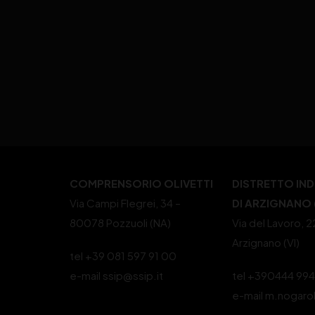
COMPRENSORIO OLIVETTI
DISTRETTO IN
Via Campi Flegrei, 34 –
DI ARZIGNANO (
80078 Pozzuoli (NA)
Via del Lavoro, 
Arzignano (VI)
tel +39 081 597 91 00
e-mail ssip@ssip.it
tel +390444 99
e-mail m.nogaro