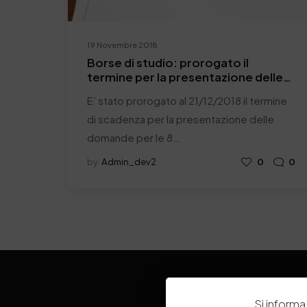
19 Novembre 2018
Borse di studio: prorogato il
termine per la presentazione delle
domande
E’ stato prorogato al 21/12/2018 il termine
di scadenza per la presentazione delle
domande per le 8…
by
Admin_dev2
0
0
Si informa 