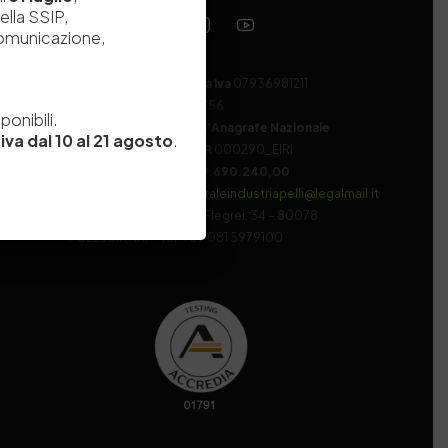
ella SSIP,
comunicazione,
Codice fiscale e Partita Iva
07936981211
e
Iscrizione REA
NA 920756
onibili.
Codice di iscrizione all’Anagrafe Nazionale
iva dal 10 al 21 agosto
.
delle Ricerche del MIUR
000290_EIRI
Capitale Sociale
Euro
9.690.240,00
Pec
stazionesperimentaleindustriapelli@legalmail.it
Sede legale
Via Campi Flegrei, 34 – 80078
Pozzuoli (NA) – Tel. +39 081 5979100