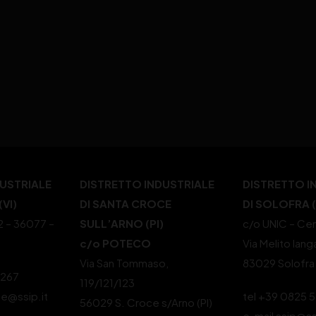
DUSTRIALE
DISTRETTO INDUSTRIALE
DISTRETTO I
VI)
DI SANTA CROCE
DI SOLOFRA 
22 – 36077 –
SULL’ARNO (PI)
c/o UNIC – Cen
c/o POTECO
Via Melito Iang
Via San Tommaso,
83029 Solofra
4267
119/121/123
le@ssip.it
tel +39 0825 
56029 S. Croce s/Arno (PI)
e-mail ssip@ss