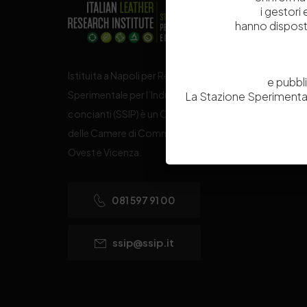
i gestori
hanno dispost
Istituita a Napoli per Regio Decreto nel 1885, la Stazi
e pubbl
Sperimentale per l’Industria delle Pelli e delle materie
La Stazione Sperimental
concianti (SSIP) è un Organismo di Ricerca Nazionale
delle Camere di Commercio di Napoli, Toscana Nord
Ovest e Vicenza.
081 597 91 00
ssip@ssip.it