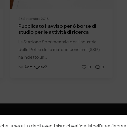
26 Settembre 2018
Pubblicato l’avviso per 8 borse di
studio per le attività di ricerca
La Stazione Sperimentale per l’Industria
delle Pelli e delle materie concianti (SSIP)
ha indetto un…
by
Admin_dev2
0
0
che, a seguito degli eventi sismici verificatisi nell’area flegrea 