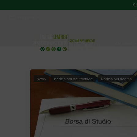
Si
ssip@ssip.it
Chi siamo
Divulgazion
News
notizia per politecnico
Notizia per ricerca