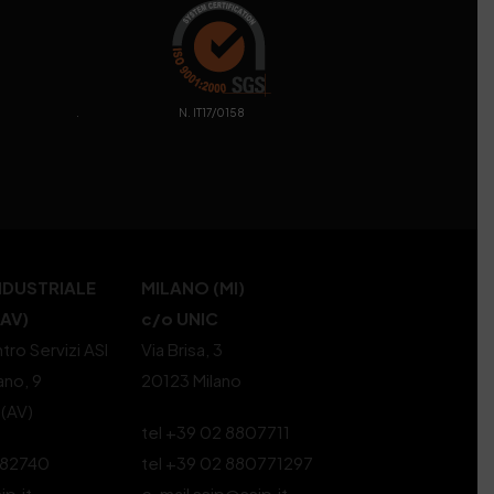
. N. IT17/0158
NDUSTRIALE
MILANO (MI)
(AV)
c/o UNIC
tro Servizi ASI
Via Brisa, 3
ano, 9
20123 Milano
 (AV)
tel +39 02 8807711
582740
tel +39 02 880771297
ip.it
e-mail ssip@ssip.it