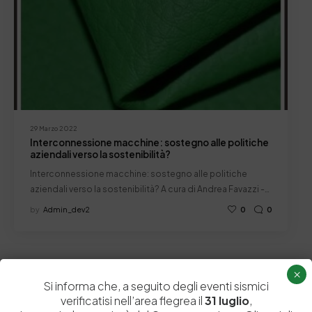
29 Marzo 2022
Interconnessione macchine: sostegno alle politiche
aziendali verso la sostenibilità?
Interconnessione macchine: sostegno alle politiche
aziendali verso la sostenibilità? A cura di Andrea Favazzi -…
by
Admin_dev2
0
0
×
Si informa che, a seguito degli eventi sismici
verificatisi nell’area flegrea il
31 luglio
,