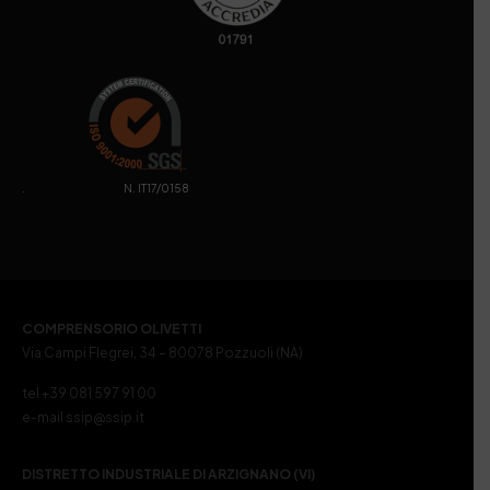
. N. IT17/0158
COMPRENSORIO OLIVETTI
Via Campi Flegrei, 34 – 80078 Pozzuoli (NA)
tel +39 081 597 91 00
e-mail ssip@ssip.it
DISTRETTO INDUSTRIALE DI ARZIGNANO (VI)