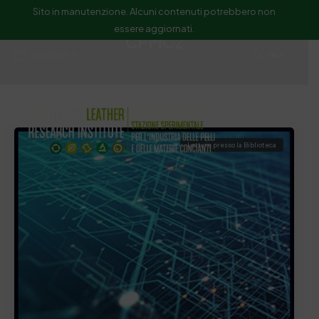
Sito in manutenzione. Alcuni contenuti potrebbero non
essere aggiornati.
CPMC2
ssip@ssip.it
Cerca
Letture presso la Biblioteca