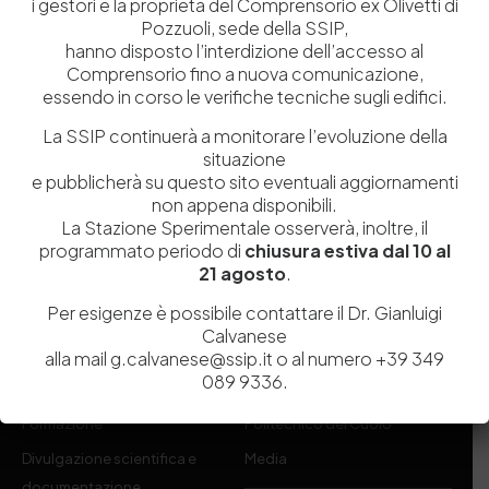
i gestori e la proprietà del Comprensorio ex Olivetti di
Pozzuoli, sede della SSIP,
hanno disposto l’interdizione dell’accesso al
Comprensorio fino a nuova comunicazione,
essendo in corso le verifiche tecniche sugli edifici.
Istituita a Napoli per Regio Decreto nel 1885, la Stazione
La SSIP continuerà a monitorare l’evoluzione della
Sperimentale per l’Industria delle Pelli e delle materie concianti
situazione
(SSIP) è un Organismo di Ricerca Nazionale delle Camere di
e pubblicherà su questo sito eventuali aggiornamenti
Commercio di Napoli, Toscana Nord-Ovest e Vicenza.
non appena disponibili.
La Stazione Sperimentale osserverà, inoltre, il
081 597 91 00
ssip@ssip.it
programmato periodo di
chiusura estiva dal 10 al
21 agosto
.
Per esigenze è possibile contattare il Dr. Gianluigi
Chi siamo
Laboratori
Calvanese
Servizi
Dipartimenti di ricerca
alla mail g.calvanese@ssip.it o al numero +39 349
089 9336.
Ricerca e Sviluppo
Biblioteca
Formazione
Politecnico del Cuoio
Divulgazione scientifica e
Media
documentazione