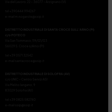
Via del Lavoro, 22 – 36077 – Arzignano (VI)
tel +390444 994267
e-mail m.nogarole@ssip.it
DISTRETTO INDUSTRIALE DI SANTA CROCE SULL’ARNO (PI)
c/o POTECO
Via San Tommaso, 119/121/123
56029 S. Croce s/Arno (PI)
tel +39 0571 32542
e-mail santacroce@ssip.it
DISTRETTO INDUSTRIALE DI SOLOFRA (AV)
c/o UNIC – Centro Servizi ASI
Via Melito Iangano, 9
83029 Solofra (AV)
tel +39 0825 582740
e-mail ssip@ssip.it