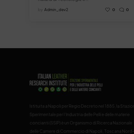
by
Admin_dev2
0
0
Istituita a Napoli per Regio Decreto nel 1885, la Stazi
Sperimentale per l’Industria delle Pelli e delle materie
concianti (SSIP) è un Organismo di Ricerca Nazionale
delle Camere di Commercio di Napoli, Toscana Nord