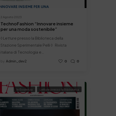
2 Agosto 2023
TechnoFashion “Innovare insieme
per una moda sostenibile”
◊ Letture presso la Biblioteca della
Stazione Sperimentale Pelli ◊ Rivista
italiana di Tecnologia e…
by
Admin_dev2
0
0
In Evidenza
Letture presso la Biblioteca