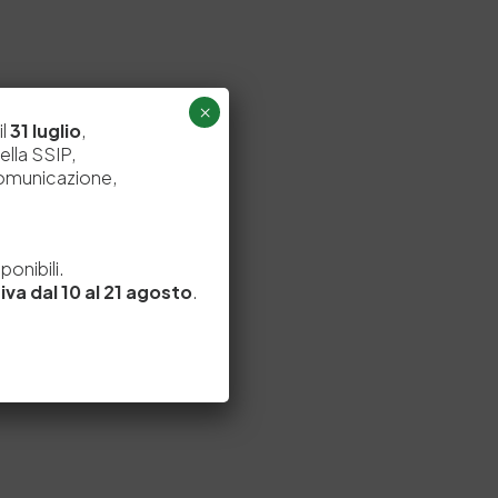
×
il
31 luglio
,
ella SSIP,
comunicazione,
e
onibili.
iva dal 10 al 21 agosto
.