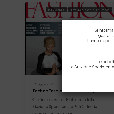
In Evidenza
Letture presso la Biblioteca
Si informa 
i gestori
hanno dispost
e pubbl
La Stazione Sperimental
11 Maggio 2022
TechnoFashion “Il fashion digitale”
◊ Letture presso la Biblioteca della
Stazione Sperimentale Pelli ◊ Rivista
italiana di Tecnologia e…