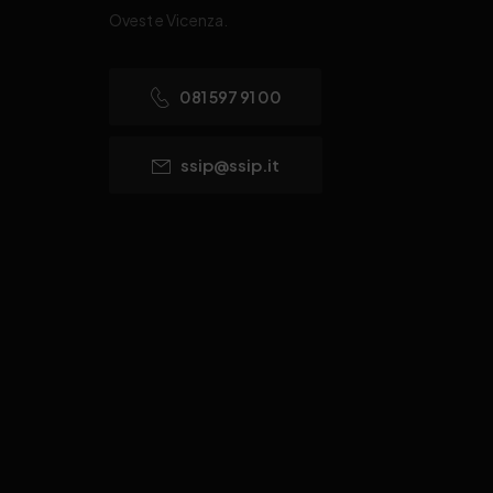
Ovest e Vicenza.
081 597 91 00
ssip@ssip.it