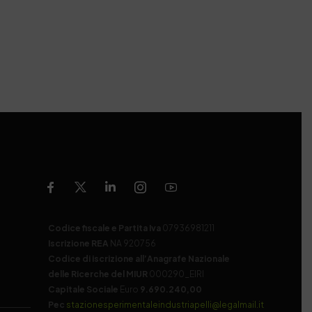
Codice fiscale e Partita Iva
07936981211
Iscrizione REA
NA 920756
Codice di iscrizione all’Anagrafe Nazionale
delle Ricerche del MIUR
000290_EIRI
Capitale Sociale
Euro
9.690.240,00
Pec
stazionesperimentaleindustriapelli@legalmail.it