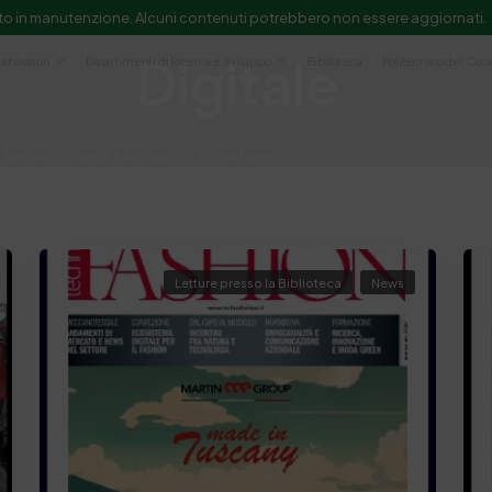
to in manutenzione. Alcuni contenuti potrebbero non essere aggiornati.
Digitale
Laboratori
Dipartimenti di Ricerca e Sviluppo
Biblioteca
Politecnico del Cuo
Servizi
Ricerca e Sviluppo
Formazione
e scientifica e documentazione
Letture presso la Biblioteca
News