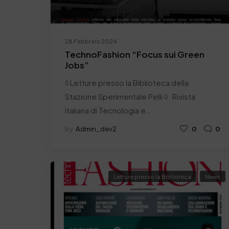
28 Febbraio 2024
TechnoFashion “Focus sui Green
Jobs”
◊ Letture presso la Biblioteca della
Stazione Sperimentale Pelli ◊ Rivista
italiana di Tecnologia e…
by
Admin_dev2
0
0
Letture presso la Biblioteca
News