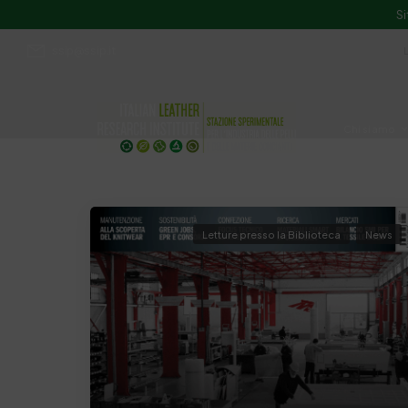
Si
ssip@ssip.it
Chi siamo
Divulgazion
Letture presso la Biblioteca
News