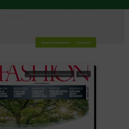
io
Media
Cerca
Area Contribuenti
Contatti
Letture presso la Biblioteca
News