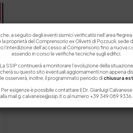
che, a seguito degli eventi sismici verificatisi nell’area flegrea 
 e la proprietà del Comprensorio ex Olivetti di Pozzuoli, sede d
o l’interdizione dell’accesso al Comprensorio fino a nuova 
essendo in corso le verifiche tecniche sugli edifici.
La SSIP continuerà a monitorare l’evoluzione della situazion
icherà su questo sito eventuali aggiornamenti non appena disp
e osserverà, inoltre, il programmato periodo di
chiusura est
Per esigenze è possibile contattare il Dr. Gianluigi Calvanese
alla mail g.calvanese@ssip.it o al numero +39 349 089 9336.