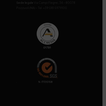
Sede legale
Via Campi Flegrei, 34 – 80078
Pozzuoli (NA) – Tel. +39 081 5979100
. N. IT17/0158