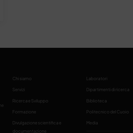
Chi siamo
Laboratori
Servizi
Dipartimenti di ricerca
Ricerca e Sviluppo
Biblioteca
one
Formazione
Politecnico del Cuoio
Divulgazione scientifica e
Media
-
documentazione