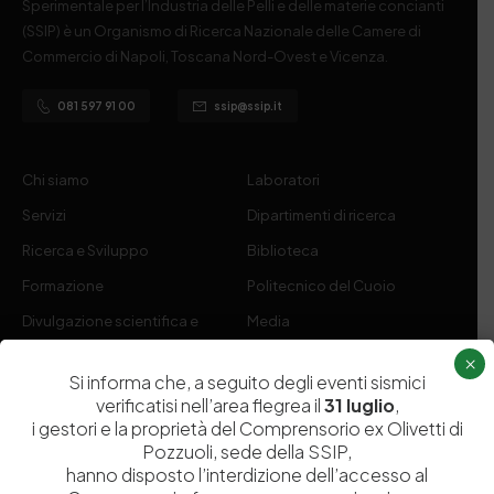
Sperimentale per l’Industria delle Pelli e delle materie concianti
(SSIP) è un Organismo di Ricerca Nazionale delle Camere di
Commercio di Napoli, Toscana Nord-Ovest e Vicenza.
081 597 91 00
ssip@ssip.it
Chi siamo
Laboratori
Servizi
Dipartimenti di ricerca
Ricerca e Sviluppo
Biblioteca
Formazione
Politecnico del Cuoio
Divulgazione scientifica e
Media
documentazione
×
Si informa che, a seguito degli eventi sismici
Tutela Whistleblowing
Contribuenti
verificatisi nell’area flegrea il
31 luglio
,
Amministrazione Trasparente
Contatti
i gestori e la proprietà del Comprensorio ex Olivetti di
Pozzuoli, sede della SSIP,
hanno disposto l’interdizione dell’accesso al