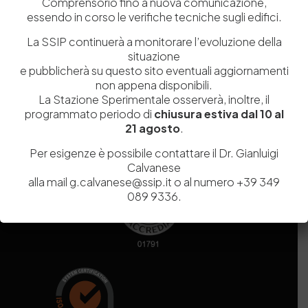
Comprensorio fino a nuova comunicazione,
essendo in corso le verifiche tecniche sugli edifici.
Codice fiscale e Partita Iva
07936981211
La SSIP continuerà a monitorare l’evoluzione della
Iscrizione REA
NA 920756
situazione
Codice di iscrizione all’Anagrafe Nazionale delle Ricerche del
e pubblicherà su questo sito eventuali aggiornamenti
MIUR
000290_EIRI
non appena disponibili.
Capitale Sociale
Euro
9.690.240,00
La Stazione Sperimentale osserverà, inoltre, il
Pec
stazionesperimentaleindustriapelli@legalmail.it
programmato periodo di
chiusura estiva dal 10 al
Sede legale
Via Campi Flegrei, 34 – 80078 Pozzuoli (NA) – Tel. +39
21 agosto
.
081 5979100
Per esigenze è possibile contattare il Dr. Gianluigi
Calvanese
alla mail g.calvanese@ssip.it o al numero +39 349
089 9336.