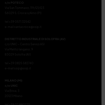
c/o POTECO
Via San Tommaso, 119/121/123
56029 S. Croce s/Arno (PI)
tel +39 0571 32542
e-mail santacroce@ssip.it
DISTRETTO INDUSTRIALE DI SOLOFRA (AV)
c/o UNIC – Centro Servizi ASI
Via Melito Iangano, 9
83029 Solofra (AV)
tel +39 0825 582740
e-mail ssip@ssip.it
MILANO (MI)
c/o UNIC
Via Brisa, 3
20123 Milano
tel +39 02 8807711