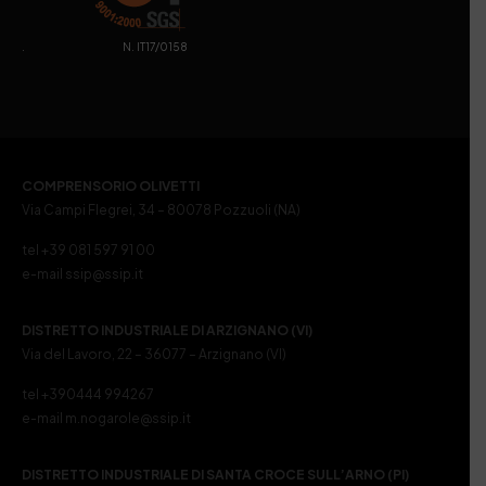
. N. IT17/0158
COMPRENSORIO OLIVETTI
Via Campi Flegrei, 34 – 80078 Pozzuoli (NA)
tel +39 081 597 91 00
e-mail ssip@ssip.it
DISTRETTO INDUSTRIALE DI ARZIGNANO (VI)
Via del Lavoro, 22 – 36077 – Arzignano (VI)
tel +390444 994267
e-mail m.nogarole@ssip.it
DISTRETTO INDUSTRIALE DI SANTA CROCE SULL’ARNO (PI)