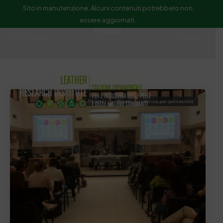
Sito in manutenzione. Alcuni contenuti potrebbero non
essere aggiornati.
Falso
ssip@ssip.it
Cerca
Attività
News
notizia per politecnico