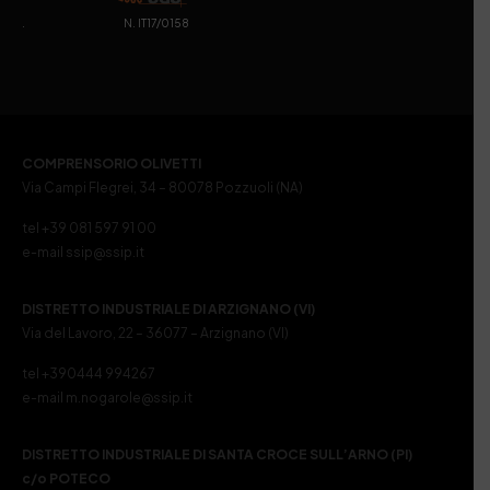
. N. IT17/0158
COMPRENSORIO OLIVETTI
Via Campi Flegrei, 34 – 80078 Pozzuoli (NA)
tel +39 081 597 91 00
e-mail ssip@ssip.it
DISTRETTO INDUSTRIALE DI ARZIGNANO (VI)
Via del Lavoro, 22 – 36077 – Arzignano (VI)
tel +390444 994267
e-mail m.nogarole@ssip.it
DISTRETTO INDUSTRIALE DI SANTA CROCE SULL’ARNO (PI)
c/o POTECO