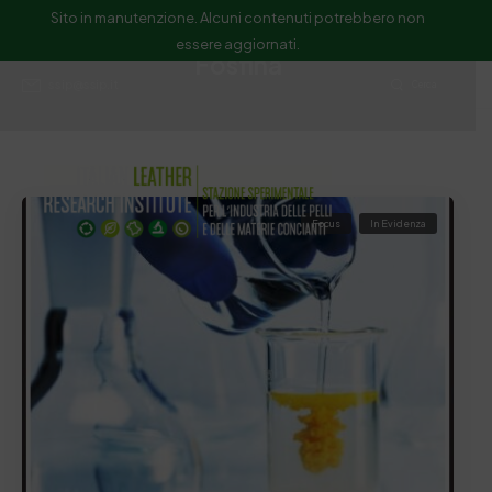
Sito in manutenzione. Alcuni contenuti potrebbero non
essere aggiornati.
Fosfina
ssip@ssip.it
Cerca
Focus
In Evidenza