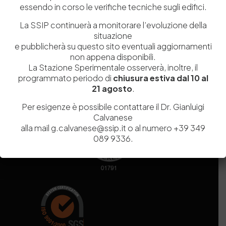
essendo in corso le verifiche tecniche sugli edifici.
Codice fiscale e Partita Iva
07936981211
Iscrizione REA
NA 920756
La SSIP continuerà a monitorare l’evoluzione della
Codice di iscrizione all’Anagrafe Nazionale delle Ricerche del
situazione
MIUR
000290_EIRI
e pubblicherà su questo sito eventuali aggiornamenti
Capitale Sociale
Euro
9.690.240,00
non appena disponibili.
La Stazione Sperimentale osserverà, inoltre, il
Pec
stazionesperimentaleindustriapelli@legalmail.it
programmato periodo di
chiusura estiva dal 10 al
Sede legale
Via Campi Flegrei, 34 – 80078 Pozzuoli (NA) – Tel. +39
21 agosto
.
081 5979100
Per esigenze è possibile contattare il Dr. Gianluigi
Calvanese
alla mail g.calvanese@ssip.it o al numero +39 349
089 9336.