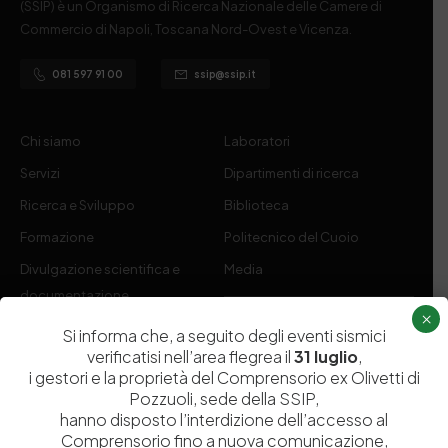
(SSIP) è un Organismo di Ricerca Nazionale delle Camere di
Commercio di Napoli, Toscana Nord-Ovest e Vicenza.
081 597 91 00
ssip@ssip.it
Chi siamo
Laboratori
Servizi
Dipartimenti di ricerca
Ricerca e Sviluppo
Biblioteca
Formazione
Politecnico del Cuoio
Divulgazione scientifica e
Media
documentazione
×
Tutela Whistleblowing
Contribuenti
Si informa che, a seguito degli eventi sismici
verificatisi nell’area flegrea il
31 luglio
,
Amministrazione Trasparente
Contatti
i gestori e la proprietà del Comprensorio ex Olivetti di
Pozzuoli, sede della SSIP,
hanno disposto l’interdizione dell’accesso al
Comprensorio fino a nuova comunicazione,