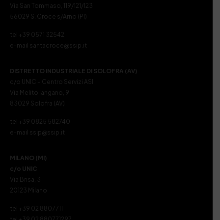
Via San Tommaso, 119/121/123
56029 S. Croce s/Arno (PI)
tel +39 0571 32542
e-mail santacroce@ssip.it
DISTRETTO INDUSTRIALE DI SOLOFRA (AV)
c/o UNIC – Centro Servizi ASI
Via Melito Iangano, 9
83029 Solofra (AV)
tel +39 0825 582740
e-mail ssip@ssip.it
MILANO (MI)
c/o UNIC
Via Brisa, 3
20123 Milano
tel +39 02 8807711
tel +39 02 880771297