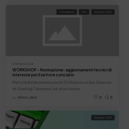
In Evidenza
Old
Webinar SSIP
4 Ottobre 2024
WORKSHOP – Normazione: aggiornamenti tecnici di
interesse per il settore conciario
Mercoledì 6 Novembre ore 16.00 Webinar on line. Relatore
dr. Gianluigi Calvanese Link di iscrizione…
by
Admin_dev2
0
0
Webinar SSIP