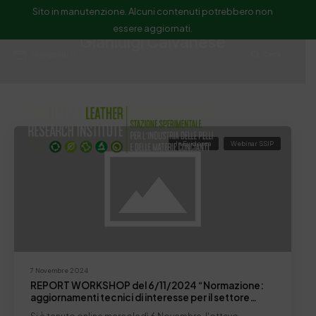
Sito in manutenzione. Alcuni contenuti potrebbero non
essere aggiornati.
Gianluigi Calvanese
ssip@ssip.it
Cerca
In Evidenza
Webinar SSIP
7 Novembre 2024
REPORT WORKSHOP del 6/11/2024 “Normazione:
aggiornamenti tecnici di interesse per il settore
conciario”