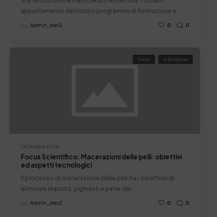
Si è tenuto online mercoledì 6 Novembre, l'ottavo
appuntamento del nostro programma di formazione e…
by
Admin_dev2
0
0
Focus
In Evidenza
24 Ottobre 2024
Focus Scientifico: Macerazioni delle pelli: obiettivi
ed aspetti tecnologici
Il processo di macerazione delle pelli ha l’obiettivo di
eliminare impurità, pigmenti e parte dei…
by
Admin_dev2
0
0