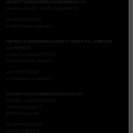
DISTRETTO INDUSTRIALE DI ARZIGNANO (VI)
Via del Lavoro, 22 – 36077 – Arzignano (VI)
tel +390444 994267
e-mail m.nogarole@ssip.it
DISTRETTO INDUSTRIALE DI SANTA CROCE SULL’ARNO (PI)
c/o POTECO
Via San Tommaso, 119/121/123
56029 S. Croce s/Arno (PI)
tel +39 0571 32542
e-mail santacroce@ssip.it
DISTRETTO INDUSTRIALE DI SOLOFRA (AV)
c/o UNIC – Centro Servizi ASI
Via Melito Iangano, 9
83029 Solofra (AV)
tel +39 0825 582740
e-mail ssip@ssip.it