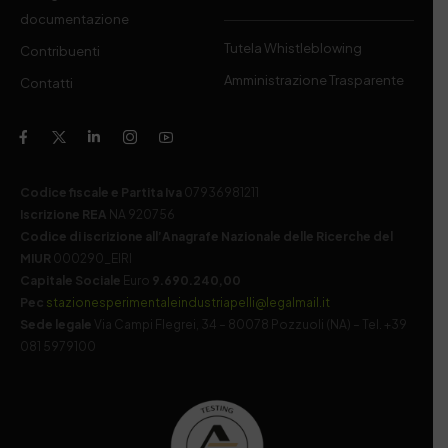
documentazione
Tutela Whistleblowing
Contribuenti
Amministrazione Trasparente
Contatti
Codice fiscale e Partita Iva
07936981211
Iscrizione REA
NA 920756
Codice di iscrizione all’Anagrafe Nazionale delle Ricerche del
MIUR
000290_EIRI
Capitale Sociale
Euro
9.690.240,00
Pec
stazionesperimentaleindustriapelli@legalmail.it
Sede legale
Via Campi Flegrei, 34 – 80078 Pozzuoli (NA) – Tel. +39
081 5979100