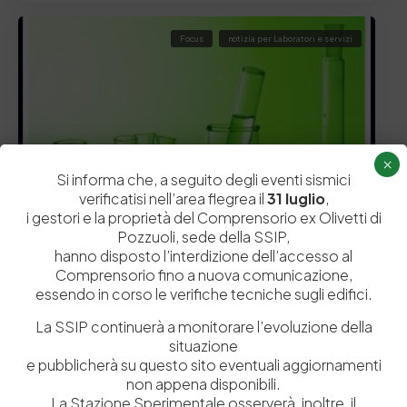
Focus
notizia per Laboratori e servizi
×
Si informa che, a seguito degli eventi sismici
verificatisi nell’area flegrea il
31 luglio
,
i gestori e la proprietà del Comprensorio ex Olivetti di
Pozzuoli, sede della SSIP,
hanno disposto l’interdizione dell’accesso al
Comprensorio fino a nuova comunicazione,
essendo in corso le verifiche tecniche sugli edifici.
La SSIP continuerà a monitorare l’evoluzione della
situazione
23 Febbraio 2024
e pubblicherà su questo sito eventuali aggiornamenti
Operazioni di Riconcia: vantaggi e caratteristiche
non appena disponibili.
delle pelli
La Stazione Sperimentale osserverà, inoltre, il