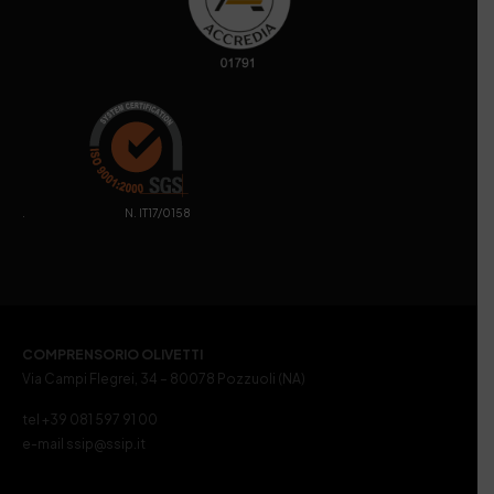
. N. IT17/0158
COMPRENSORIO OLIVETTI
Via Campi Flegrei, 34 – 80078 Pozzuoli (NA)
tel +39 081 597 91 00
e-mail ssip@ssip.it