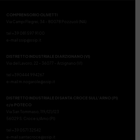
COMPRENSORIO OLIVETTI
Via Campi Flegrei, 34 – 80078 Pozzuoli (NA)
tel +39 081 597 91 00
e-mail ssip@ssip.it
DISTRETTO INDUSTRIALE DI ARZIGNANO (VI)
Via del Lavoro, 22 – 36077 – Arzignano (VI)
tel +390444 994267
e-mail m.nogarole@ssip.it
DISTRETTO INDUSTRIALE DI SANTA CROCE SULL’ARNO (PI)
c/o POTECO
Via San Tommaso, 119/121/123
56029 S. Croce s/Arno (PI)
tel +39 0571 32542
e-mail santacroce@ssip.it