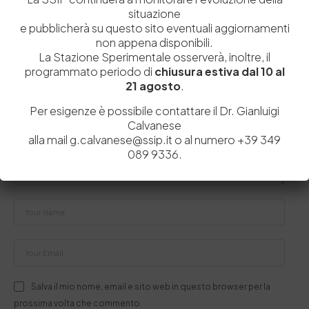
situazione
e pubblicherà su questo sito eventuali aggiornamenti
Lascia un commento
non appena disponibili.
La Stazione Sperimentale osserverà, inoltre, il
Il tuo indirizzo email non sarà pubblicato.
I campi obbligatori sono
programmato periodo di
chiusura estiva dal 10 al
contrassegnati
*
21 agosto
.
Per esigenze è possibile contattare il Dr. Gianluigi
Calvanese
alla mail g.calvanese@ssip.it o al numero +39 349
089 9336.
Salva il mio nome, email e sito web in questo browser per la
prossima volta che commento.