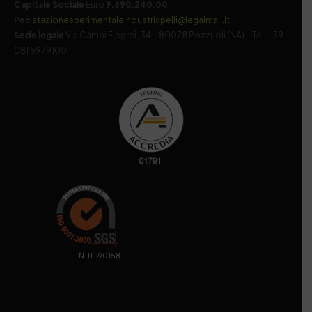
Capitale Sociale
Euro
9.690.240,00
Pec
stazionesperimentaleindustriapelli@legalmail.it
Sede legale
Via Campi Flegrei, 34 – 80078 Pozzuoli (NA) – Tel. +39
081 5979100
. N. IT17/0158