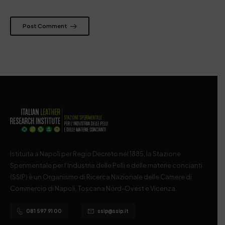
Post Comment
Istituita a Napoli per Regio Decreto nel 1885, la Stazione
Sperimentale per l’Industria delle Pelli e delle materie concianti
(SSIP) è un Organismo di Ricerca Nazionale delle Camere di
Commercio di Napoli, Toscana Nord-Ovest e Vicenza.
081 597 91 00
ssip@ssip.it