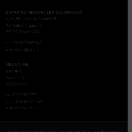
DISTRETTO INDUSTRIALE DI SOLOFRA (AV)
c/o UNIC – Centro Servizi ASI
Via Melito Iangano, 9
83029 Solofra (AV)
tel +39 0825 582740
e-mail ssip@ssip.it
MILANO (MI)
c/o UNIC
Via Brisa, 3
20123 Milano
tel +39 02 8807711
tel +39 02 880771297
e-mail ssip@ssip.it
Stazione Sperimentale per l’Industria delle Pelli e delle materie