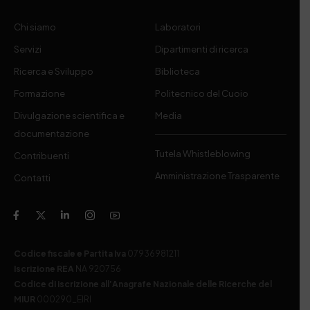
Chi siamo
Laboratori
Servizi
Dipartimenti di ricerca
Ricerca e Sviluppo
Biblioteca
Formazione
Politecnico del Cuoio
Divulgazione scientifica e
Media
documentazione
Tutela Whistleblowing
Contribuenti
Amministrazione Trasparente
Contatti
Codice fiscale e Partita Iva
07936981211
Iscrizione REA
NA 920756
Codice di iscrizione all’Anagrafe Nazionale delle Ricerche del
MIUR
000290_EIRI