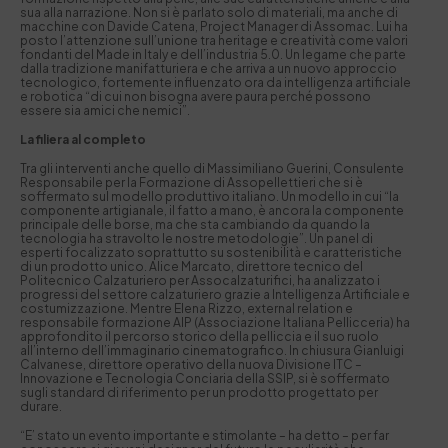
sua alla narrazione. Non si è parlato solo di materiali, ma anche di
macchine con Davide Catena, Project Manager di Assomac. Lui ha
posto l’attenzione sull’unione tra heritage e creatività come valori
fondanti del Made in Italy e dell’industria 5.0. Un legame che parte
dalla tradizione manifatturiera e che arriva a un nuovo approccio
tecnologico, fortemente influenzato ora da intelligenza artificiale
e robotica “di cui non bisogna avere paura perché possono
essere sia amici che nemici”.
La filiera al completo
Tra gli interventi anche quello di Massimiliano Guerini, Consulente
Responsabile per la Formazione di Assopellettieri che si è
soffermato sul modello produttivo italiano. Un modello in cui “la
componente artigianale, il fatto a mano, è ancora la componente
principale delle borse, ma che sta cambiando da quando la
tecnologia ha stravolto le nostre metodologie”. Un panel di
esperti focalizzato soprattutto su sostenibilità e caratteristiche
di un prodotto unico. Alice Marcato, direttore tecnico del
Politecnico Calzaturiero per Assocalzaturifici, ha analizzato i
progressi del settore calzaturiero grazie a Intelligenza Artificiale e
costumizzazione. Mentre Elena Rizzo, external relation e
responsabile formazione AIP (Associazione Italiana Pellicceria) ha
approfondito il percorso storico della pelliccia e il suo ruolo
all’interno dell’immaginario cinematografico. In chiusura Gianluigi
Calvanese, direttore operativo della nuova Divisione ITC –
Innovazione e Tecnologia Conciaria della SSIP, si è soffermato
sugli standard di riferimento per un prodotto progettato per
durare.
“E’ stato un evento importante e stimolante – ha detto – per far