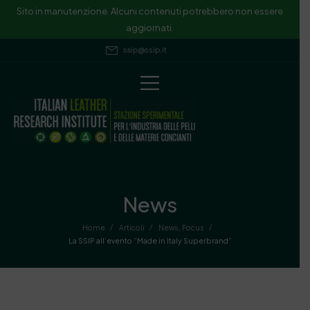
Sito in manutenzione. Alcuni contenuti potrebbero non essere
aggiornati.
ssip@ssip.it
News
/
/
/
Home
Articoli
News
,
Focus
La SSIP all’evento “Made in Italy Superbrand”