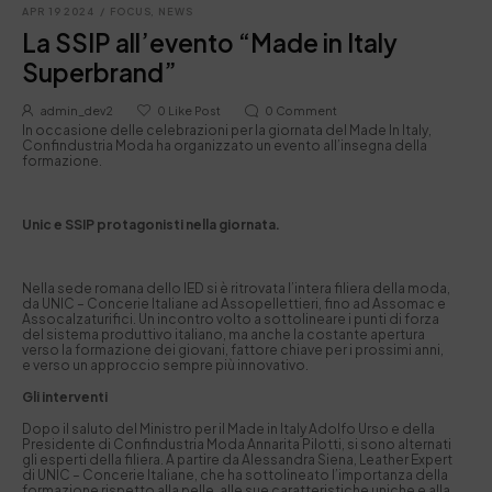
APR 19 2024
/
FOCUS
,
NEWS
La SSIP all’evento “Made in Italy
Superbrand”
admin_dev2
0
Like Post
0
Comment
In occasione delle celebrazioni per la giornata del Made In Italy,
Confindustria Moda ha organizzato un evento all’insegna della
formazione.
Unic e SSIP protagonisti nella giornata.
Nella sede romana dello IED si è ritrovata l’intera filiera della moda,
da UNIC – Concerie Italiane ad Assopellettieri, fino ad Assomac e
Assocalzaturifici. Un incontro volto a sottolineare i punti di forza
del sistema produttivo italiano, ma anche la costante apertura
verso la formazione dei giovani, fattore chiave per i prossimi anni,
e verso un approccio sempre più innovativo.
Gli interventi
Dopo il saluto del Ministro per il Made in Italy Adolfo Urso e della
Presidente di Confindustria Moda Annarita Pilotti, si sono alternati
gli esperti della filiera. A partire da Alessandra Siena, Leather Expert
di UNIC – Concerie Italiane, che ha sottolineato l’importanza della
formazione rispetto alla pelle, alle sue caratteristiche uniche e alla