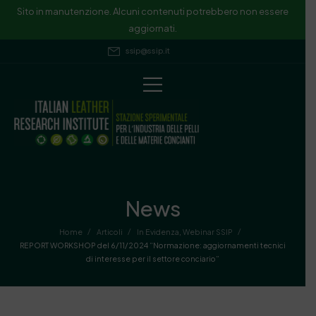
Sito in manutenzione. Alcuni contenuti potrebbero non essere
aggiornati.
ssip@ssip.it
News
/
/
/
Home
Articoli
In Evidenza
,
Webinar SSIP
REPORT WORKSHOP del 6/11/2024 “Normazione: aggiornamenti tecnici
di interesse per il settore conciario”