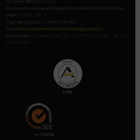
Iscrizione REA
NA 920756
Codice di iscrizione all’Anagrafe Nazionale delle Ricerche del
MIUR
000290_EIRI
Capitale Sociale
Euro
9.690.240,00
Pec
stazionesperimentaleindustriapelli@legalmail.it
Sede legale
Via Campi Flegrei, 34 – 80078 Pozzuoli (NA) – Tel. +39
081 5979100
. N. IT17/0158