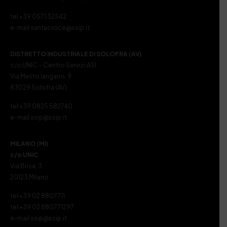
tel +39 0571 32542
e-mail santacroce@ssip.it
DISTRETTO INDUSTRIALE DI SOLOFRA (AV)
c/o UNIC – Centro Servizi ASI
Via Melito Iangano, 9
83029 Solofra (AV)
tel +39 0825 582740
e-mail ssip@ssip.it
MILANO (MI)
c/o UNIC
Via Brisa, 3
20123 Milano
tel +39 02 8807711
tel +39 02 880771297
e-mail ssip@ssip.it