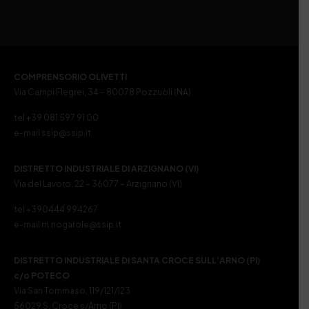
COMPRENSORIO OLIVETTI
Via Campi Flegrei, 34 – 80078 Pozzuoli (NA)
tel +39 081 597 91 00
e-mail ssip@ssip.it
DISTRETTO INDUSTRIALE DI ARZIGNANO (VI)
Via del Lavoro, 22 – 36077 – Arzignano (VI)
tel +390444 994267
e-mail m.nogarole@ssip.it
DISTRETTO INDUSTRIALE DI SANTA CROCE SULL’ARNO (PI)
c/o POTECO
Via San Tommaso, 119/121/123
56029 S. Croce s/Arno (PI)