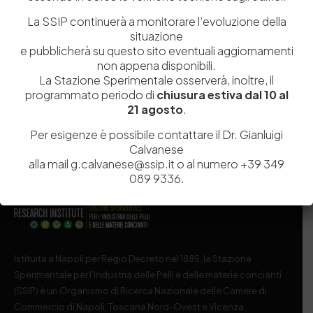
La SSIP continuerà a monitorare l’evoluzione della
Salva il mio nome, email e sito web in questo browser per la
situazione
prossima volta che commento.
e pubblicherà su questo sito eventuali aggiornamenti
non appena disponibili.
La Stazione Sperimentale osserverà, inoltre, il
Post Comment
programmato periodo di
chiusura estiva dal 10 al
21 agosto
.
Per esigenze è possibile contattare il Dr. Gianluigi
Calvanese
alla mail g.calvanese@ssip.it o al numero +39 349
089 9336.
Istituita a Napoli per Regio Decreto nel 1885, la Stazione
Sperimentale per l’Industria delle Pelli e delle materie concianti
(SSIP) è un Organismo di Ricerca Nazionale delle Camere di
Commercio di Napoli, Toscana Nord-Ovest e Vicenza.