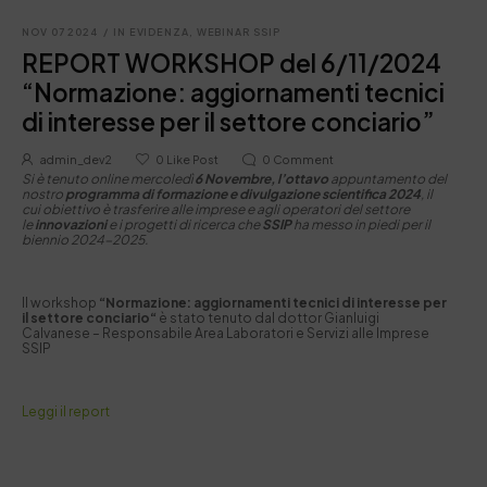
NOV 07 2024
/
IN EVIDENZA
,
WEBINAR SSIP
REPORT WORKSHOP del 6/11/2024
“Normazione: aggiornamenti tecnici
di interesse per il settore conciario”
admin_dev2
0
Like Post
0
Comment
Si è tenuto online mercoledì
6 Novembre, l’ottavo
appuntamento del
nostro
programma di formazione e divulgazione scientifica 2024
, il
cui obiettivo è trasferire alle imprese e agli operatori del settore
le
innovazioni
e i progetti di ricerca che
SSIP
ha messo in piedi per il
biennio 2024-2025.
Il workshop
“Normazione: aggiornamenti tecnici di interesse per
il settore conciario
“
è stato tenuto dal dottor Gianluigi
Calvanese – Responsabile Area Laboratori e Servizi alle Imprese
SSIP
Leggi il report