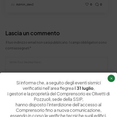
by
Admin_dev2
0
0
Lascia un commento
Il tuo indirizzo email non sarà pubblicato.
I campi obbligatori sono
contrassegnati
*
×
Si informa che, a seguito degli eventi sismici
verificatisi nell’area flegrea il
31 luglio
,
i gestori e la proprietà del Comprensorio ex Olivetti di
Pozzuoli, sede della SSIP,
hanno disposto l’interdizione dell’accesso al
Comprensorio fino a nuova comunicazione,
essendo in corso le verifiche tecniche sugli edifici.