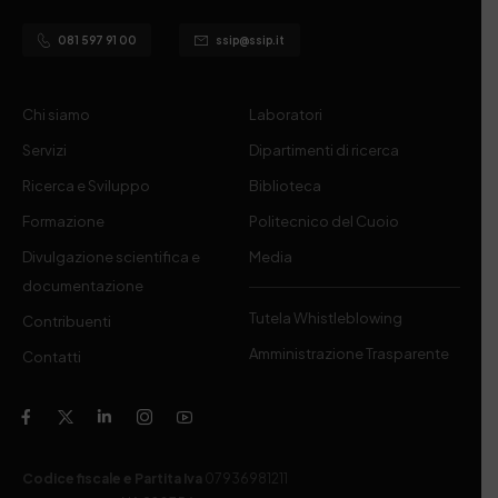
081 597 91 00
ssip@ssip.it
Chi siamo
Laboratori
Servizi
Dipartimenti di ricerca
Ricerca e Sviluppo
Biblioteca
Formazione
Politecnico del Cuoio
Divulgazione scientifica e
Media
documentazione
Tutela Whistleblowing
Contribuenti
Amministrazione Trasparente
Contatti
Codice fiscale e Partita Iva
07936981211