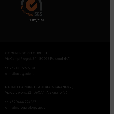
. N. IT17/0158
COMPRENSORIO OLIVETTI
Via Campi Flegrei, 34 – 80078 Pozzuoli (NA)
tel +39 081 597 91 00
e-mail ssip@ssip.it
DISTRETTO INDUSTRIALE DI ARZIGNANO (VI)
Via del Lavoro, 22 – 36077 – Arzignano (VI)
tel +390444 994267
e-mail m.nogarole@ssip.it