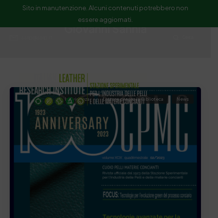
Sito in manutenzione. Alcuni contenuti potrebbero non
essere aggiornati.
Giovanni Sannia
ssip@ssip.it
Cerca
In Evidenza
Letture presso la Biblioteca
News