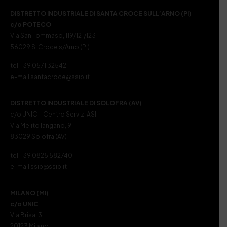
DISTRETTO INDUSTRIALE DI SANTA CROCE SULL’ARNO (PI)
c/o POTECO
Via San Tommaso, 119/121/123
56029 S. Croce s/Arno (PI)
tel +39 0571 32542
e-mail santacroce@ssip.it
DISTRETTO INDUSTRIALE DI SOLOFRA (AV)
c/o UNIC – Centro Servizi ASI
Via Melito Iangano, 9
83029 Solofra (AV)
tel +39 0825 582740
e-mail ssip@ssip.it
MILANO (MI)
c/o UNIC
Via Brisa, 3
20123 Milano