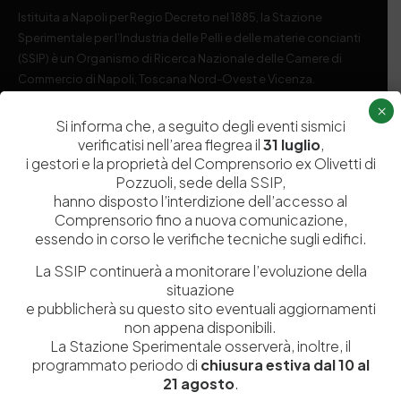
Istituita a Napoli per Regio Decreto nel 1885, la Stazione
Sperimentale per l’Industria delle Pelli e delle materie concianti
(SSIP) è un Organismo di Ricerca Nazionale delle Camere di
Commercio di Napoli, Toscana Nord-Ovest e Vicenza.
×
081 597 91 00
ssip@ssip.it
Si informa che, a seguito degli eventi sismici
verificatisi nell’area flegrea il
31 luglio
,
i gestori e la proprietà del Comprensorio ex Olivetti di
Chi siamo
Laboratori
Pozzuoli, sede della SSIP,
hanno disposto l’interdizione dell’accesso al
Servizi
Dipartimenti di ricerca
Comprensorio fino a nuova comunicazione,
Ricerca e Sviluppo
Biblioteca
essendo in corso le verifiche tecniche sugli edifici.
Formazione
Politecnico del Cuoio
La SSIP continuerà a monitorare l’evoluzione della
situazione
Divulgazione scientifica e
Media
e pubblicherà su questo sito eventuali aggiornamenti
documentazione
non appena disponibili.
Tutela Whistleblowing
La Stazione Sperimentale osserverà, inoltre, il
Contribuenti
programmato periodo di
chiusura estiva dal 10 al
Amministrazione Trasparente
Contatti
21 agosto
.