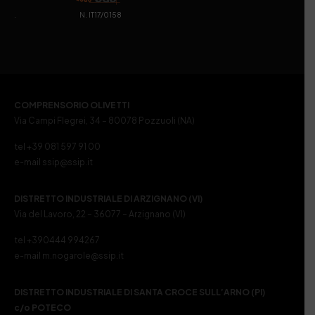
. N. IT17/0158
COMPRENSORIO OLIVETTI
Via Campi Flegrei, 34 – 80078 Pozzuoli (NA)
tel +39 081 597 91 00
e-mail ssip@ssip.it
DISTRETTO INDUSTRIALE DI ARZIGNANO (VI)
Via del Lavoro, 22 – 36077 – Arzignano (VI)
tel +390444 994267
e-mail m.nogarole@ssip.it
DISTRETTO INDUSTRIALE DI SANTA CROCE SULL’ARNO (PI)
c/o POTECO