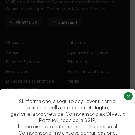
(SSIP) è un Organismo di Ricerca Nazionale delle Camere di
Commercio di Napoli, Toscana Nord-Ovest e Vicenza.
081 597 91 00
ssip@ssip.it
Chi siamo
Laboratori
Servizi
Dipartimenti di ricerca
Ricerca e Sviluppo
Biblioteca
Formazione
Politecnico del Cuoio
Divulgazione scientifica e
Media
documentazione
×
Tutela Whistleblowing
Contribuenti
Si informa che, a seguito degli eventi sismici
verificatisi nell’area flegrea il
31 luglio
,
Amministrazione Trasparente
Contatti
i gestori e la proprietà del Comprensorio ex Olivetti di
Pozzuoli, sede della SSIP,
hanno disposto l’interdizione dell’accesso al
Comprensorio fino a nuova comunicazione,