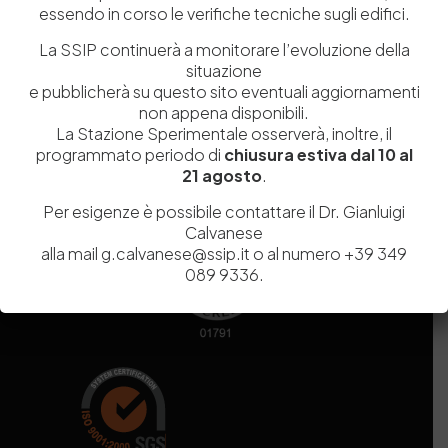
essendo in corso le verifiche tecniche sugli edifici.
Codice fiscale e Partita Iva
07936981211
Iscrizione REA
NA 920756
La SSIP continuerà a monitorare l’evoluzione della
Codice di iscrizione all’Anagrafe Nazionale delle Ricerche del
situazione
MIUR
000290_EIRI
e pubblicherà su questo sito eventuali aggiornamenti
Capitale Sociale
Euro
9.690.240,00
non appena disponibili.
La Stazione Sperimentale osserverà, inoltre, il
Pec
stazionesperimentaleindustriapelli@legalmail.it
programmato periodo di
chiusura estiva dal 10 al
Sede legale
Via Campi Flegrei, 34 – 80078 Pozzuoli (NA) – Tel. +39
21 agosto
.
081 5979100
Per esigenze è possibile contattare il Dr. Gianluigi
Calvanese
alla mail g.calvanese@ssip.it o al numero +39 349
089 9336.