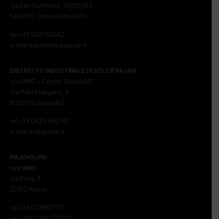
Via San Tommaso, 119/121/123
56029 S. Croce s/Arno (PI)
tel +39 0571 32542
e-mail santacroce@ssip.it
DISTRETTO INDUSTRIALE DI SOLOFRA (AV)
c/o UNIC – Centro Servizi ASI
Via Melito Iangano, 9
83029 Solofra (AV)
tel +39 0825 582740
e-mail ssip@ssip.it
MILANO (MI)
c/o UNIC
Via Brisa, 3
20123 Milano
tel +39 02 8807711
tel +39 02 880771297