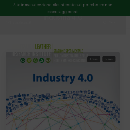
Sito in manutenzione. Alcuni contenuti potrebbero non
essere aggiornati.
Industria 4.0
ssip@ssip.it
Cerca
Focus
News