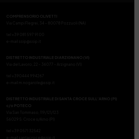
COMPRENSORIO OLIVETTI
Via Campi Flegrei, 34 – 80078 Pozzuoli (NA)
tel +39 081 597 91 00
e-mail ssip@ssip.it
DISTRETTO INDUSTRIALE DI ARZIGNANO (VI)
Via del Lavoro, 22 – 36077 – Arzignano (VI)
tel +390444 994267
e-mail m.nogarole@ssip.it
DISTRETTO INDUSTRIALE DI SANTA CROCE SULL’ARNO (PI)
c/o POTECO
Via San Tommaso, 119/121/123
56029 S. Croce s/Arno (PI)
tel +39 0571 32542
e-mail santacroce@ssip.it