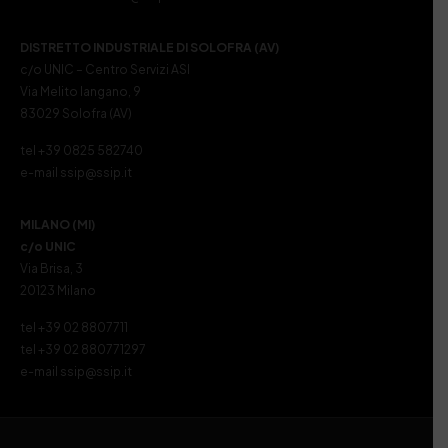
DISTRETTO INDUSTRIALE DI SOLOFRA (AV)
c/o UNIC – Centro Servizi ASI
Via Melito Iangano, 9
83029 Solofra (AV)
tel +39 0825 582740
e-mail ssip@ssip.it
MILANO (MI)
c/o UNIC
Via Brisa, 3
20123 Milano
tel +39 02 8807711
tel +39 02 880771297
e-mail ssip@ssip.it