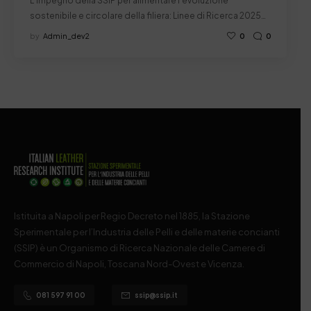
L’impegno della SSIP per alimentare l’evoluzione
sostenibile e circolare della filiera: Linee di Ricerca 2025…
by
Admin_dev2
0
0
Istituita a Napoli per Regio Decreto nel 1885, la Stazione
Sperimentale per l’Industria delle Pelli e delle materie concianti
(SSIP) è un Organismo di Ricerca Nazionale delle Camere di
Commercio di Napoli, Toscana Nord-Ovest e Vicenza.
081 597 91 00
ssip@ssip.it