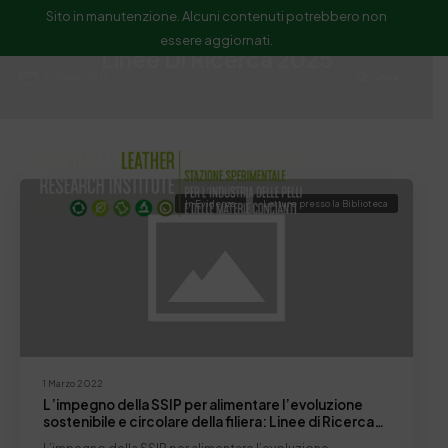
Sito in manutenzione. Alcuni contenuti potrebbero non
essere aggiornati.
Linee Di Ricerca 2025
ssip@ssip.it
Cerca
In Evidenza
Letture presso la Biblioteca
1 Marzo 2022
L’impegno della SSIP per alimentare l’evoluzione
sostenibile e circolare della filiera: Linee di Ricerca
2025