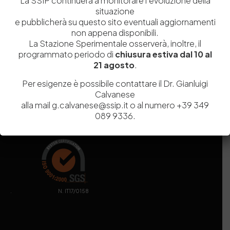
La SSIP continuerà a monitorare l’evoluzione della
Capitale Sociale
Euro
9.690.240,00
situazione
Pec
stazionesperimentaleindustriapelli@legalmail.it
e pubblicherà su questo sito eventuali aggiornamenti
Sede legale
Via Campi Flegrei, 34 – 80078 Pozzuoli (NA) – Tel. +39
non appena disponibili.
081 5979100
La Stazione Sperimentale osserverà, inoltre, il
programmato periodo di
chiusura estiva dal 10 al
21 agosto
.
Per esigenze è possibile contattare il Dr. Gianluigi
Calvanese
alla mail g.calvanese@ssip.it o al numero +39 349
089 9336.
. N. IT17/0158