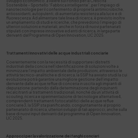
Sviluppo Economico, a valere sul Fondo per la Crescita
Sostenibile – Sportello “Fabbrica intelligente”, per l’impiego di
nanotecnologie per il conferimento di proprietà antimicrobiche,
antiossidanti, autopulenti, di aumentata resistenza alla luce e di
fluorescenza. Ad alimentare tale linea di ricerca, è previsto inoltre
un ampliamento di studi e ricerche, che prevedono l’impiego di
ulteriori soluzioni e materiali, anche in forza di nuovi partenariati
stipulati con imprese innovative ed enti di ricerca, in larga parte
derivanti dal Programma di Open Innovation,
LIC 2025
.
Trattamenti innovativi delle acque industriali conciarie
Coerentemente con la necessità di supportare i distretti
industriali della concia nell’identificazione di soluzioni volte a
minimizzare l’impatto ambientale delle produzioni, attraverso le
attività tecnico-analitiche e di ricerca, la SSIP ha avviato studi la cui
evoluzione potrà garantire una migliore gestione dell’impatto
derivante dalle acque reflue di conceria in uscita agli impianti di
depurazione: partendo dalla determinazione degli inquinanti
recalcitranti ai trattamenti tradizionali, nonché da un’attività di
scouting, ricerca e sperimentazione di tecnologie alternative
4
,
comprendenti trattamenti fotocatalitici delle acque reflue
conciarie
3
, la SSIP sta pianificando, congiuntamente al proprio
partenariato di ricerca, ulteriori sviluppi di tali approcci, anche sulla
base di nuovi input derivanti dal programma di Open Innovation,
LIC 2025
.
Approcci per la valorizzazione dei fanghi conciari