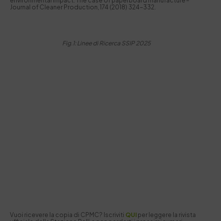
environmental impact: The case of paperboard manufacture
–
Journal of Cleaner Production, 174 (2018) 324-332.
Fig.1: Linee di Ricerca
SSIP
2025
Vuoi ricevere la copia di CPMC? Iscriviti
QUI
per leggere la rivista