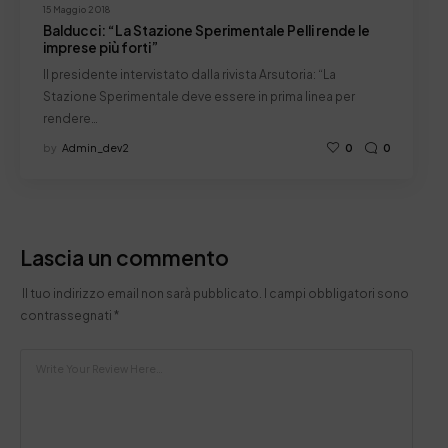
15 Maggio 2018
Balducci: “La Stazione Sperimentale Pelli rende le
imprese più forti”
Il presidente intervistato dalla rivista Arsutoria: “La
Stazione Sperimentale deve essere in prima linea per
rendere…
by
Admin_dev2
0
0
Lascia un commento
Il tuo indirizzo email non sarà pubblicato.
I campi obbligatori sono
contrassegnati
*