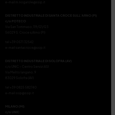
e-mail m.nogarole@ssip.it
DISTRETTO INDUSTRIALE DI SANTA CROCE SULL’ARNO (PI)
c/o POTECO
Via San Tommaso, 119/121/123
56029 S. Croce s/Arno (PI)
tel +39 0571 32542
e-mail santacroce@ssip.it
DISTRETTO INDUSTRIALE DI SOLOFRA (AV)
c/o UNIC – Centro Servizi ASI
Via Melito Iangano, 9
83029 Solofra (AV)
tel +39 0825 582740
e-mail ssip@ssip.it
MILANO (MI)
c/o UNIC