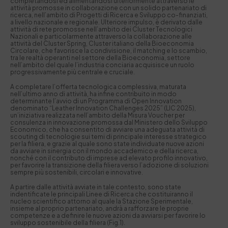
completandosi ed alimentandosi ulteriormente attraverso le
attività promosse in collaborazione con un solido partenariato di
ricerca, nell’ambito di Progetti di Ricerca e Sviluppo co-finanziati,
a livello nazionale e regionale. Ulteriore impulso, è derivato dalle
attività di rete promosse nell’ambito dei Cluster Tecnologici
Nazionali e particolarmente attraverso la collaborazione alle
attività del
Cluster Spring
, Cluster italiano della Bioeconomia
Circolare, che favorisce la condivisione, il matching e lo scambio,
tra le realtà operanti nel settore della Bioeconomia, settore
nell’ambito del quale l’industria conciaria acquisisce un ruolo
progressivamente più centrale e cruciale.
A completare l’offerta tecnologica complessiva, maturata
nell’ultimo anno di attività, ha infine contribuito in modo
determinante l’avvio di un Programma di Open Innovation
denominato “Leather Innovation Challenges 2025” (
LIC 2025
),
un’iniziativa realizzata nell’ambito della Misura Voucher per
consulenza in innovazione promossa dal Ministero dello Sviluppo
Economico, che ha consentito di avviare una adeguata attività di
scouting di tecnologie sui temi di principale interesse strategico
per la filiera, e grazie al quale sono state individuate nuove azioni
da avviare in sinergia con il mondo accademico e della ricerca,
nonché con il contributo di imprese ad elevato profilo innovativo,
per favorire la transizione della filiera verso l’adozione di soluzioni
sempre più sostenibili, circolari e innovative.
A partire dalle attività avviate in tale contesto, sono state
indentificate le principali Linee di Ricerca che costituiranno il
nucleo scientifico attorno al quale la Stazione Sperimentale,
insieme al proprio partenariato, andrà a rafforzare le proprie
competenze e a definire le nuove azioni da avviarsi per favorire lo
sviluppo sostenibile della filiera (Fig.1).