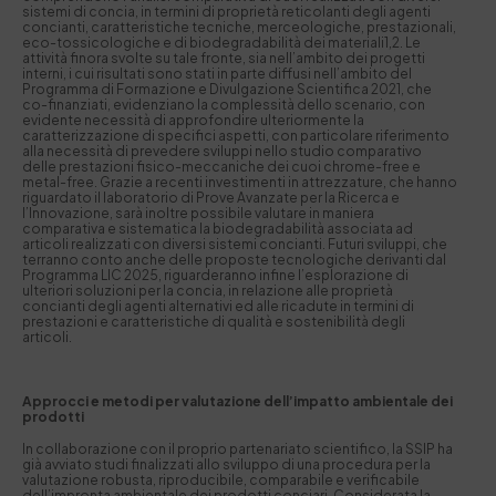
sistemi di concia, in termini di proprietà reticolanti degli agenti
concianti, caratteristiche tecniche, merceologiche, prestazionali,
eco-tossicologiche e di biodegradabilità dei materiali
1,2
. Le
attività finora svolte su tale fronte, sia nell’ambito dei progetti
interni, i cui risultati sono stati in parte diffusi nell’ambito del
Programma di Formazione e Divulgazione Scientifica 2021, che
co-finanziati, evidenziano la complessità dello scenario, con
evidente necessità di approfondire ulteriormente la
caratterizzazione di specifici aspetti, con particolare riferimento
alla necessità di prevedere sviluppi nello studio comparativo
delle prestazioni fisico-meccaniche dei cuoi
chrome-free
e
metal-free
. Grazie a recenti investimenti in attrezzature, che hanno
riguardato il laboratorio di Prove Avanzate per la Ricerca e
l’Innovazione, sarà inoltre possibile valutare in maniera
comparativa e sistematica la biodegradabilità associata ad
articoli realizzati con diversi sistemi concianti. Futuri sviluppi, che
terranno conto anche delle proposte tecnologiche derivanti dal
Programma
LIC 2025
, riguarderanno infine l’esplorazione di
ulteriori soluzioni per la concia, in relazione alle proprietà
concianti degli agenti alternativi ed alle ricadute in termini di
prestazioni e caratteristiche di qualità e sostenibilità degli
articoli.
Approcci e metodi per valutazione dell’impatto ambientale dei
prodotti
In collaborazione con il proprio partenariato scientifico, la SSIP ha
già avviato studi finalizzati allo sviluppo di una procedura per la
valutazione robusta, riproducibile, comparabile e verificabile
dell’impronta ambientale dei prodotti conciari. Considerata la