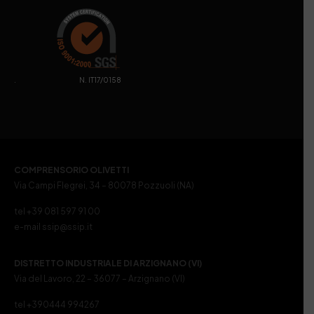
. N. IT17/0158
COMPRENSORIO OLIVETTI
Via Campi Flegrei, 34 – 80078 Pozzuoli (NA)
tel +39 081 597 91 00
e-mail ssip@ssip.it
DISTRETTO INDUSTRIALE DI ARZIGNANO (VI)
Via del Lavoro, 22 – 36077 – Arzignano (VI)
tel +390444 994267