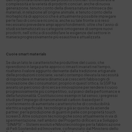
complessità e la varietà di prodotti conciari, anche di nuova
generazione, tenuto conto della diversa natura intrinseca dei
materiali, in relazione all’origine animale, e tenuto conto della
molteplicità di approcci che è attualmente possibile impiegare
per le fasi di concia e riconcia, anche su tale fronte si è reso
necessario prevedere ampi approfondimenti, oltre che l’avvio di
studi sistematizzati su categorie omogenee di sempre nuovi
prodotti, nell’ottica di soddisfare le esigenze del settore in
maniera progressivamente più esaustiva e attualizzata.
Cuoi e
smart materials
Se da un lato le caratteristiche produttive del cuoio, che
riprendono in larga parte approcci rimasti invariati nel tempo,
risaltano il valore aggiunto derivante dalla tradizione artigianale
delle produzioni conciarie, va nel contempo rilevata la necessità
di rispondere in maniera dinamica ai crescenti fabbisogni di
innovazione dei consumatori; proprio in quest’ottica, la SSIP ha
avviato un percorso di ricerca e innovazione per rendere il cuoio
progressivamente più competitivo, sul piano della performance e
della funzionalità. Costituiscono esempi in tal senso, i pregressi
studi per l’impiego di nanomateriali
carbon-based
per il
conferimento di aumentate caratteristiche di conducibilità
elettrica superficiale, tecnologica già acquisita da aziende
partner, per la produzione di guanti in pelle con proprietà touch
screen
3
. Altre soluzioni tecnologiche sono attualmente in via di
sperimentazione, nell’ambito del Progetto di Ricerca e Sviluppo
“SINAPSI” – SIstemi evoluti e NAnotecnologie per la fabbricazione
di Pelli Sostenibili ed Innovative, cofinanziato dal Ministero dello