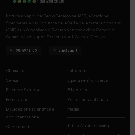
Istituita a Napoli per Regio Decreto nel 1885, la Stazione
Sperimentale per l’Industria delle Pelli e delle materie concianti
(SSIP) è un Organismo di Ricerca Nazionale delle Camere di
Commercio di Napoli, Toscana Nord-Ovest e Vicenza.
081 597 91 00
ssip@ssip.it
Chi siamo
Laboratori
Servizi
Dipartimenti di ricerca
Ricerca e Sviluppo
Biblioteca
Formazione
Politecnico del Cuoio
Divulgazione scientifica e
Media
documentazione
Tutela Whistleblowing
Contribuenti