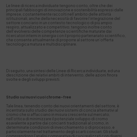
Le linee di ricerca individuate tengono conto, oltre che dei
principali fabbisogni di innovazione e sostenibilità espressi dalle
imprese, costantemente raccolti nell’ambito delle attività
istituzionali, anche della necessità di favorire l’integrazione del
settore conciario in un contesto tecnologico di più ampio
respiro, attualizzato e competitivo; tengono inoltre conto
dell’evolversi delle competenze scientifiche maturate dai
ricercatori interni in sinergia con il proprio partenariato scientifico,
che consente attualmente di proporre al settore un’offerta
tecnologica matura e multidisciplinare.
Di seguito, una sintesi delle Linee di Ricerca individuate, ed una
descrizione dei relativi ambiti di intervento, delle azioni finora
svolte e degli sviluppi previsti.
Studio sui nuovi cuoi
chrome-free
Tale linea, tenendo conto dei nuovi orientamenti del settore, è
incentrata sullo studio dei nuovi sistemi di concia alternativi al
cromo che si affacciano in misura crescente sul mercato,
nell’ottica di minimizzare il potenziale sviluppo di cromo
esavalente a partire dai concianti tradizionali al cromo, in
determinate condizioni di invecchiamento o di processo, e
particolarmente nel trattamento degli scarti conciari. Gli studi
comprendono l’analisi comparativa di cuoi realizzati con diversi