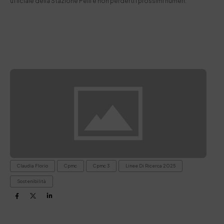
ufficiale della Stazione Pelli e non perderti i prossimi numeri.
Claudia Florio
Cpmc
Cpmc 3
Linee Di Ricerca 2025
Sostenibilità