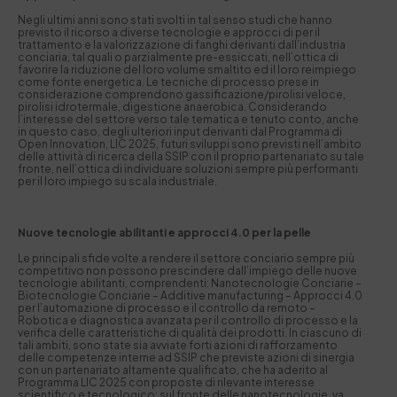
Negli ultimi anni sono stati svolti in tal senso studi che hanno
previsto il ricorso a diverse tecnologie e approcci di per il
trattamento e la valorizzazione di fanghi derivanti dall’industria
conciaria, tal quali o parzialmente pre-essiccati, nell’ottica di
favorire la riduzione del loro volume smaltito ed il loro reimpiego
come fonte energetica. Le tecniche di processo prese in
considerazione comprendono gassificazione/pirolisi veloce,
pirolisi idrotermale, digestione anaerobica. Considerando
l’interesse del settore verso tale tematica e tenuto conto, anche
in questo caso, degli ulteriori input derivanti dal Programma di
Open Innovation,
LIC 2025
, futuri sviluppi sono previsti nell’ambito
delle attività di ricerca della SSIP con il proprio partenariato su tale
fronte, nell’ottica di individuare soluzioni sempre più performanti
per il loro impiego su scala industriale.
Nuove tecnologie abilitanti e approcci 4.0 per la pelle
Le principali sfide volte a rendere il settore conciario sempre più
competitivo non possono prescindere dall’impiego delle nuove
tecnologie abilitanti, comprendenti: Nanotecnologie Conciarie –
Biotecnologie Conciarie –
Additive manufacturing
– Approcci 4.0
per l’automazione di processo e il controllo da remoto –
Robotica e diagnostica avanzata per il controllo di processo e la
verifica delle caratteristiche di qualità dei prodotti. In ciascuno di
tali ambiti, sono state sia avviate forti azioni di rafforzamento
delle competenze interne ad SSIP che previste azioni di sinergia
con un partenariato altamente qualificato, che ha aderito al
Programma
LIC 2025
con proposte di rilevante interesse
scientifico e tecnologico; sul fronte delle nanotecnologie, va