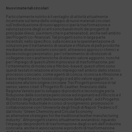
Nuovi materiali circolari
Particolarmente nutrito è il ventaglio di attività attualmente
incentrate sul tema dello sviluppo di nuovi materiali circolari;
sull’individuazione di nuovi approcci per la trasformazione e
valorizzazione degli scarti sono basati molti dei progetti di
principale rilievo, sia interni che in partenariato
6
, anche nell’ambito
dei Progetti co-finanziati. Tali progetti sono in larga parte
incentrati, nello specifico, sulla ricerca e la sperimentazione di
soluzioni per il trattamento di rasature e rifilature di pelli prodotte
mediante diversi sistemi concianti, attraverso approcci chimici e
biotecnologici/enzimatici, per l’ottenimento di idrolizzati di
collagene con caratteristiche di elevato valore aggiunto, nonché
per l’impiego di questi ultimi in processi di trasformazione, per
l’ottenimento di molecole e film bio-based; questi ultimi sono
quindi testati in relazione al loro impiego nell’ambito dello stesso
processo conciario, come agenti di concia, riconcia e rifinizione a
basso impatto eco-tossicologico ed alto valore aggiunto, in
relazione alla loro origine circolare. Tra i Progetti promossi in tal
senso, vanno citati: il Progetto
Ri-Leather
, finanziato dalla
Regione Veneto per lo sviluppo di prodotti e tecnologie per la
Riduzione delle sostanze pericolose ed inquinanti ed il Riciclo e il
Riutilizzo degli scarti della lavorazione della pelle”, ed il Progetto
di Dottorato Industriale in corso di svolgimento, promosso in
collaborazione con l’Università degli Studi di Napoli “Federico II”,
dal titolo “Green Chemistry and Circular Economy
as alternative strategies for the traditional leather manufacturing
industry”. Altri progetti stanno attualmente avviandosi, riguardo
l’impiego dei prodotti di trasformazione degli scarti dell’industria
conciaria, anche in associazione ai prodotti di trasformazione