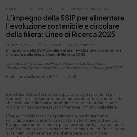
MAR 01 2022
/
IN EVIDENZA
,
LETTURE PRESSO LA BIBLIOTECA
L’impegno della SSIP per alimentare
l’evoluzione sostenibile e circolare
della filiera: Linee di Ricerca 2025
admin_dev2
0
Like Post
0
Comment
L’impegno della SSIP per alimentare l’evoluzione sostenibile e
circolare della filiera: Linee di Ricerca 2025
Articolo a Cura di Claudia Florio, Responsabile Scientifico
Programma Open Innovation “Leather Innovation Challenges 2025”
Pubblicato sulla rivista CPMC n.3 (2021)
L’evolversi del settore verso approcci progressivamente più
sostenibili e circolari ha recentemente comportato la necessità
di individuare soluzioni tecnologiche adeguate, in larga parte
ancora non esplorate esaustivamente nell’ambito della filiera.
L’impegno della stazione Sperimentale, particolarmente
nell’ultimo anno di attività, si è sostanziato attraverso l’avvio di
Programmi di ricerca sempre più ambizioni, che hanno consentito
un rafforzamento delle competenze tecnico-scientifiche interne
su tali temi; competenze che, d’altra parte, sono andate