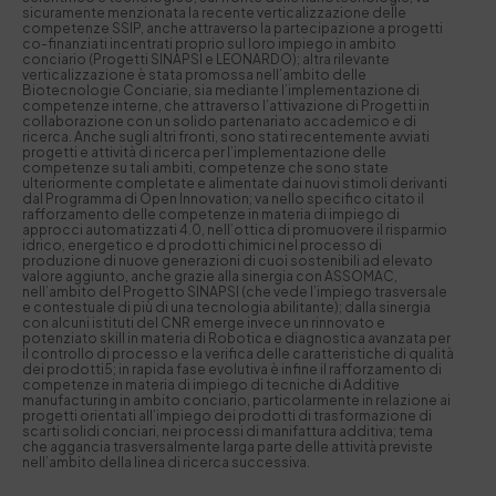
sicuramente menzionata la recente verticalizzazione delle
competenze SSIP, anche attraverso la partecipazione a progetti
co-finanziati incentrati proprio sul loro impiego in ambito
conciario (Progetti
SINAPSI
e
LEONARDO
); altra rilevante
verticalizzazione è stata promossa nell’ambito delle
Biotecnologie Conciarie, sia mediante l’implementazione di
competenze interne, che attraverso l’attivazione di Progetti in
collaborazione con un solido partenariato accademico e di
ricerca. Anche sugli altri fronti, sono stati recentemente avviati
progetti e attività di ricerca per l’implementazione delle
competenze su tali ambiti, competenze che sono state
ulteriormente completate e alimentate dai nuovi stimoli derivanti
dal Programma di Open Innovation; va nello specifico citato il
rafforzamento delle competenze in materia di impiego di
approcci automatizzati 4.0, nell’ottica di promuovere il risparmio
idrico, energetico e d prodotti chimici nel processo di
produzione di nuove generazioni di cuoi sostenibili ad elevato
valore aggiunto, anche grazie alla sinergia con ASSOMAC,
nell’ambito del Progetto
SINAPSI
(che vede l’impiego trasversale
e contestuale di più di una tecnologia abilitante); dalla sinergia
con alcuni istituti del CNR emerge invece un rinnovato e
potenziato skill in materia di Robotica e diagnostica avanzata per
il controllo di processo e la verifica delle caratteristiche di qualità
dei prodotti
5
; in rapida fase evolutiva è infine il rafforzamento di
competenze in materia di impiego di tecniche di
Additive
manufacturing
in ambito conciario, particolarmente in relazione ai
progetti orientati all’impiego dei prodotti di trasformazione di
scarti solidi conciari, nei processi di manifattura additiva; tema
che aggancia trasversalmente larga parte delle attività previste
nell’ambito della linea di ricerca successiva.