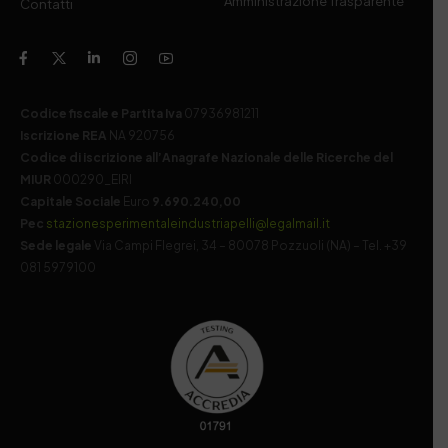
Amministrazione Trasparente
Contatti
Codice fiscale e Partita Iva
07936981211
Iscrizione REA
NA 920756
Codice di iscrizione all’Anagrafe Nazionale delle Ricerche del
MIUR
000290_EIRI
Capitale Sociale
Euro
9.690.240,00
Pec
stazionesperimentaleindustriapelli@legalmail.it
Sede legale
Via Campi Flegrei, 34 – 80078 Pozzuoli (NA) – Tel. +39
081 5979100