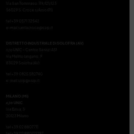
Via San Tommaso, 119/121/123
56029 S. Croce s/Arno (PI)
tel +39 0571 32542
e-mail santacroce@ssip.it
DISTRETTO INDUSTRIALE DI SOLOFRA (AV)
c/o UNIC – Centro Servizi ASI
Via Melito Iangano, 9
83029 Solofra (AV)
tel +39 0825 582740
e-mail ssip@ssip.it
MILANO (MI)
c/o UNIC
Via Brisa, 3
20123 Milano
tel +39 02 8807711
tel +39 02 880771297