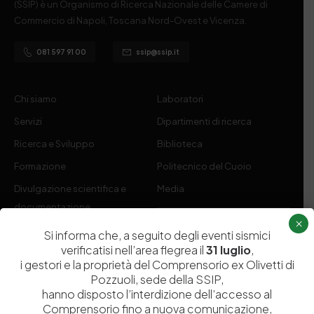
(SSIP) è un Organismo di Ricerca Nazionale delle Camere di
Commercio di Napoli, Toscana Nord-Ovest e Vicenza.
081 597 91 00
ssip@ssip.it
Chi siamo
Laboratori
Servizi
Dipartimenti di ricerca
Ricerca e Sviluppo
Biblioteca
Formazione
Politecnico del Cuoio
Divulgazione scientifica e
Media
documentazione
×
Tutela Whistleblowing
Contribuenti
Si informa che, a seguito degli eventi sismici
verificatisi nell’area flegrea il
31 luglio
,
Amministrazione Trasparente
Contatti
i gestori e la proprietà del Comprensorio ex Olivetti di
Pozzuoli, sede della SSIP,
hanno disposto l’interdizione dell’accesso al
Comprensorio fino a nuova comunicazione,