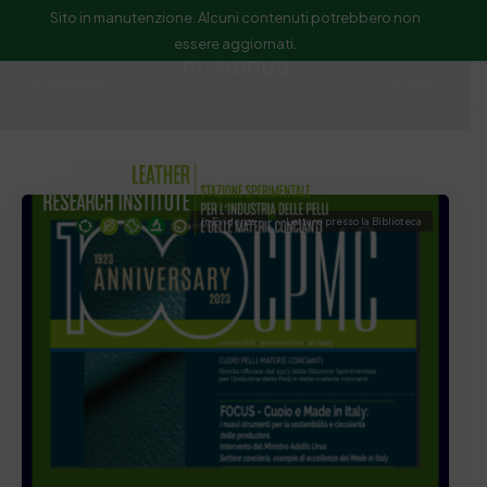
Sito in manutenzione. Alcuni contenuti potrebbero non
essere aggiornati.
M. Sanua
ssip@ssip.it
Cerca
In Evidenza
Letture presso la Biblioteca