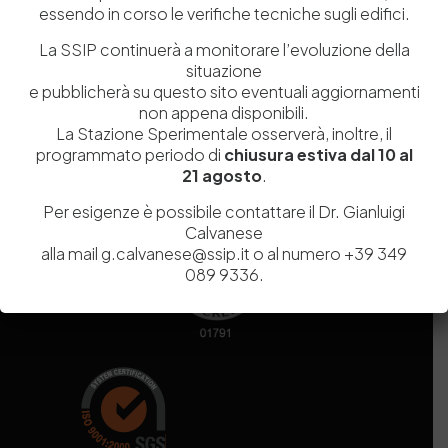
essendo in corso le verifiche tecniche sugli edifici.
Codice fiscale e Partita Iva
07936981211
Iscrizione REA
NA 920756
La SSIP continuerà a monitorare l’evoluzione della
Codice di iscrizione all’Anagrafe Nazionale delle Ricerche del
situazione
MIUR
000290_EIRI
e pubblicherà su questo sito eventuali aggiornamenti
Capitale Sociale
Euro
9.690.240,00
non appena disponibili.
La Stazione Sperimentale osserverà, inoltre, il
Pec
stazionesperimentaleindustriapelli@legalmail.it
programmato periodo di
chiusura estiva dal 10 al
Sede legale
Via Campi Flegrei, 34 – 80078 Pozzuoli (NA) – Tel. +39
21 agosto
.
081 5979100
Per esigenze è possibile contattare il Dr. Gianluigi
Calvanese
alla mail g.calvanese@ssip.it o al numero +39 349
089 9336.