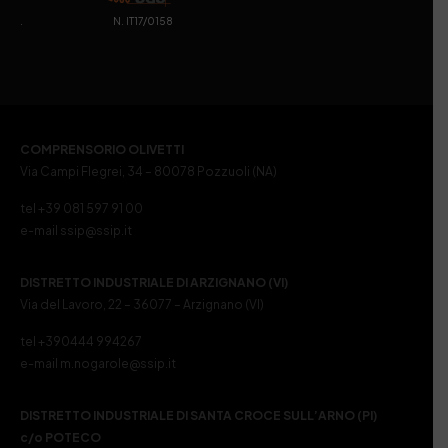
. N. IT17/0158
COMPRENSORIO OLIVETTI
Via Campi Flegrei, 34 – 80078 Pozzuoli (NA)
tel +39 081 597 91 00
e-mail ssip@ssip.it
DISTRETTO INDUSTRIALE DI ARZIGNANO (VI)
Via del Lavoro, 22 – 36077 – Arzignano (VI)
tel +390444 994267
e-mail m.nogarole@ssip.it
DISTRETTO INDUSTRIALE DI SANTA CROCE SULL’ARNO (PI)
c/o POTECO