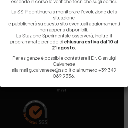
essendo in corso le verifiche tecniche sugli edifici.
Codice fiscale e Partita Iva
07936981211
Iscrizione REA
NA 920756
La SSIP continuerà a monitorare l’evoluzione della
Codice di iscrizione all’Anagrafe Nazionale delle Ricerche del
situazione
MIUR
000290_EIRI
e pubblicherà su questo sito eventuali aggiornamenti
Capitale Sociale
Euro
9.690.240,00
non appena disponibili.
Pec
stazionesperimentaleindustriapelli@legalmail.it
La Stazione Sperimentale osserverà, inoltre, il
Sede legale
Via Campi Flegrei, 34 – 80078 Pozzuoli (NA) – Tel. +39
programmato periodo di
chiusura estiva dal 10 al
081 5979100
21 agosto
.
Per esigenze è possibile contattare il Dr. Gianluigi
Calvanese
alla mail g.calvanese@ssip.it o al numero +39 349
089 9336.