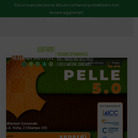
Sito in manutenzione. Alcuni contenuti potrebbero non
essere aggiornati.
Massimo Bitonci
ssip@ssip.it
Cerca
In Evidenza
News