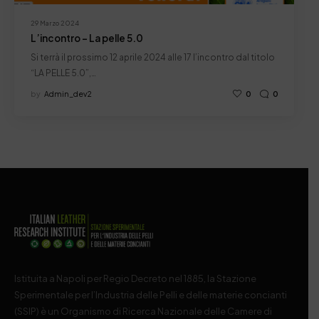
29 Marzo 2024
L’incontro – La pelle 5.0
Si terrà il prossimo 12 aprile 2024 alle 17 l’incontro dal titolo
“LA PELLE 5.0”,…
by
Admin_dev2
0
0
Istituita a Napoli per Regio Decreto nel 1885, la Stazione
Sperimentale per l’Industria delle Pelli e delle materie concianti
(SSIP) è un Organismo di Ricerca Nazionale delle Camere di