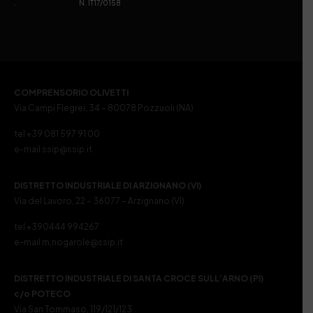
. N. IT17/0158
COMPRENSORIO OLIVETTI
Via Campi Flegrei, 34 – 80078 Pozzuoli (NA)
tel +39 081 597 91 00
e-mail ssip@ssip.it
DISTRETTO INDUSTRIALE DI ARZIGNANO (VI)
Via del Lavoro, 22 – 36077 – Arzignano (VI)
tel +390444 994267
e-mail m.nogarole@ssip.it
DISTRETTO INDUSTRIALE DI SANTA CROCE SULL’ARNO (PI)
c/o POTECO
Via San Tommaso, 119/121/123