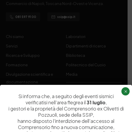
Commercio di Napoli, Toscana Nord-Ovest e Vicenza.
081 597 91 00
ssip@ssip.it
Chi siamo
Laboratori
Servizi
Dipartimenti di ricerca
Ricerca e Sviluppo
Biblioteca
Formazione
Politecnico del Cuoio
Divulgazione scientifica e
Media
documentazione
Tutela Whistleblowing
×
Contribuenti
Si informa che, a seguito degli eventi sismici
Amministrazione Trasparente
Contatti
verificatisi nell’area flegrea il
31 luglio
,
i gestori e la proprietà del Comprensorio ex Olivetti di
Pozzuoli, sede della SSIP,
hanno disposto l’interdizione dell’accesso al
Comprensorio fino a nuova comunicazione,