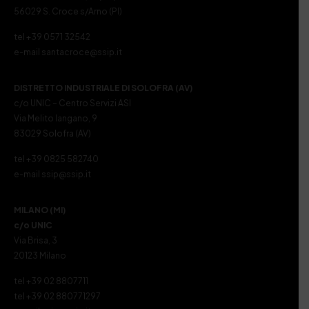
56029 S. Croce s/Arno (PI)
tel +39 0571 32542
e-mail santacroce@ssip.it
DISTRETTO INDUSTRIALE DI SOLOFRA (AV)
c/o UNIC – Centro Servizi ASI
Via Melito Iangano, 9
83029 Solofra (AV)
tel +39 0825 582740
e-mail ssip@ssip.it
MILANO (MI)
c/o UNIC
Via Brisa, 3
20123 Milano
tel +39 02 8807711
tel +39 02 880771297