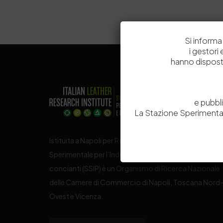
Si informa 
i gestori
hanno dispost
e pubbl
La Stazione Sperimental
Istituita a Napoli per Regio Decreto nel 1885, la Stazi
Sperimentale per l’Industria delle Pelli e delle materie
concianti (SSIP) è un Organismo di Ricerca Nazionale
delle Camere di Commercio di Napoli, Toscana Nord
Ovest e Vicenza.