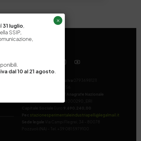
×
il
31 luglio
,
ella SSIP,
comunicazione,
e
onibili.
iva dal 10 al 21 agosto
.
Codice fiscale e Partita Iva
07936981211
Iscrizione REA
NA 920756
Codice di iscrizione all’Anagrafe Nazionale
delle Ricerche del MIUR
000290_EIRI
Capitale Sociale
Euro
9.690.240,00
Pec
stazionesperimentaleindustriapelli@legalmail.it
Sede legale
Via Campi Flegrei, 34 – 80078
Pozzuoli (NA) – Tel. +39 081 5979100