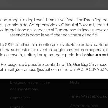
che, a seguito degli eventi sismici verificatisi nell’area flegrea 
 e la proprietà del Comprensorio ex Olivetti di Pozzuoli, sede d
o l’interdizione dell’accesso al Comprensorio fino a nuova 
essendo in corso le verifiche tecniche sugli edifici.
La SSIP continuerà a monitorare l’evoluzione della situazion
Chi siamo
Laboratori
icherà su questo sito eventuali aggiornamenti non appena disp
e osserverà, inoltre, il programmato periodo di
chiusura est
Servizi
Dipartimenti di ricerca
Per esigenze è possibile contattare il Dr. Gianluigi Calvanese
Ricerca e Sviluppo
Biblioteca
one
alla mail g.calvanese@ssip.it o al numero +39 349 089 9336.
Formazione
Politecnico del Cuoio
Divulgazione scientifica e
Media
-
documentazione
Tutela Whistleblowing
Contribuenti
Amministrazione
Contatti