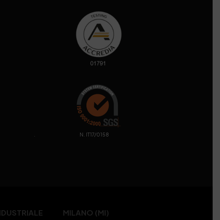
. N. IT17/0158
NDUSTRIALE
MILANO (MI)