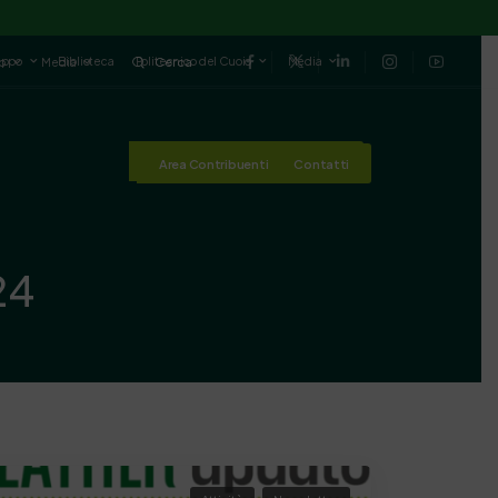
luppo
Biblioteca
Politecnico del Cuoio
Media
io
Media
Cerca
Area Contribuenti
Contatti
Area Contribuenti
Contatti
24