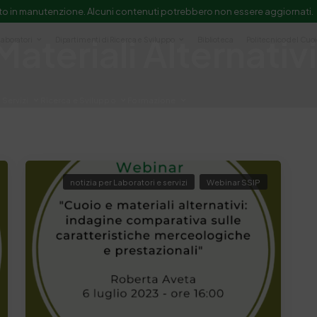
to in manutenzione. Alcuni contenuti potrebbero non essere aggiornati.
Materiali Alternativi
Laboratori
Dipartimenti di Ricerca e Sviluppo
Biblioteca
Politecnico del Cuo
Servizi
Ricerca e Sviluppo
Formazione
e scientifica e documentazione
notizia per Laboratori e servizi
Webinar SSIP