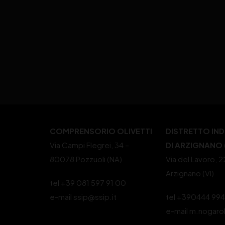
COMPRENSORIO OLIVETTI
DISTRETTO IN
Via Campi Flegrei, 34 –
DI ARZIGNANO (
80078 Pozzuoli (NA)
Via del Lavoro, 
Arzignano (VI)
tel +39 081 597 91 00
e-mail ssip@ssip.it
tel +390444 99
e-mail m.nogaro