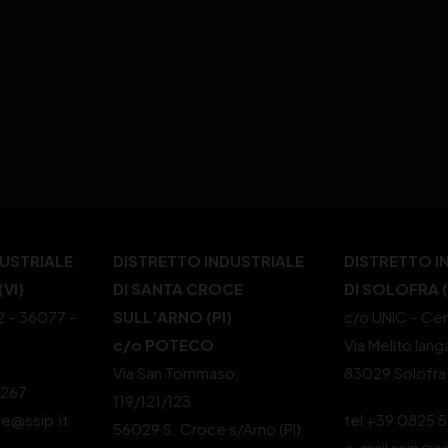
DUSTRIALE
DISTRETTO INDUSTRIALE
DISTRETTO I
VI)
DI SANTA CROCE
DI SOLOFRA 
22 – 36077 –
SULL’ARNO (PI)
c/o UNIC – Cen
c/o POTECO
Via Melito Iang
Via San Tommaso,
83029 Solofra
4267
119/121/123
le@ssip.it
tel +39 0825 
56029 S. Croce s/Arno (PI)
e-mail ssip@ss