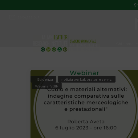
Si
ssip@ssip.it
Chi siamo
Divulgazion
In Evidenza
notizia per Laboratori e servizi
Webinar SSIP