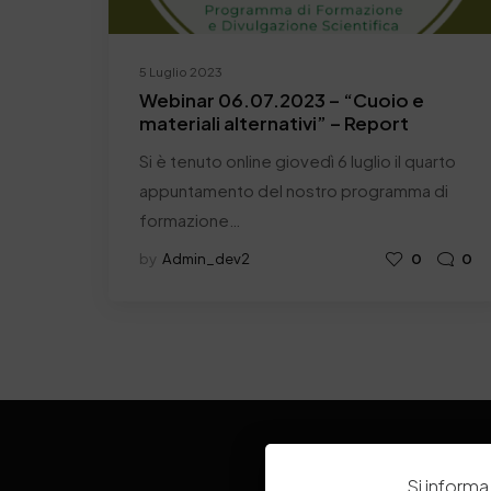
5 Luglio 2023
Webinar 06.07.2023 – “Cuoio e
materiali alternativi” – Report
Si è tenuto online giovedì 6 luglio il quarto
appuntamento del nostro programma di
formazione…
by
Admin_dev2
0
0
Si informa 