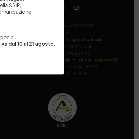
ella SSIP,
comunicazione,
Codice fiscale e Partita Iva
07936981211
e
Iscrizione REA
NA 920756
onibili.
Codice di iscrizione all’Anagrafe Nazionale
iva dal 10 al 21 agosto
.
delle Ricerche del MIUR
000290_EIRI
Capitale Sociale
Euro
9.690.240,00
Pec
stazionesperimentaleindustriapelli@legalmail.it
Sede legale
Via Campi Flegrei, 34 – 80078
Pozzuoli (NA) – Tel. +39 081 5979100