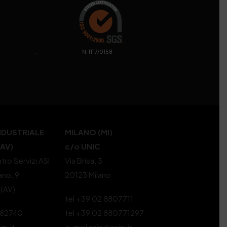
. N. IT17/0158
NDUSTRIALE
MILANO (MI)
(AV)
c/o UNIC
tro Servizi ASI
Via Brisa, 3
ano, 9
20123 Milano
 (AV)
tel +39 02 8807711
582740
tel +39 02 880771297
ip.it
e-mail ssip@ssip.it