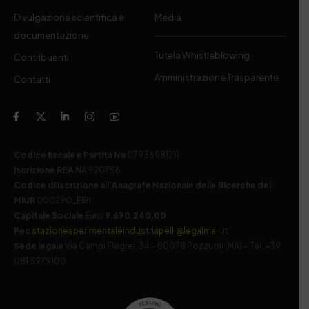
Divulgazione scientifica e
Media
documentazione
Tutela Whistleblowing
Contribuenti
Amministrazione Trasparente
Contatti
Codice fiscale e Partita Iva
07936981211
Iscrizione REA
NA 920756
Codice di iscrizione all’Anagrafe Nazionale delle Ricerche del
MIUR
000290_EIRI
Capitale Sociale
Euro
9.690.240,00
Pec
stazionesperimentaleindustriapelli@legalmail.it
Sede legale
Via Campi Flegrei, 34 – 80078 Pozzuoli (NA) – Tel. +39
081 5979100