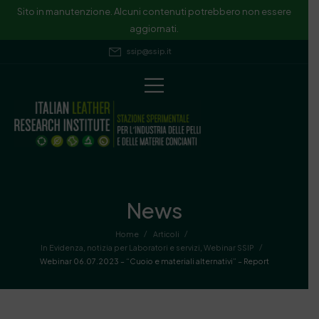
Sito in manutenzione. Alcuni contenuti potrebbero non essere
aggiornati.
ssip@ssip.it
News
/
/
Home
Articoli
/
In Evidenza
,
notizia per Laboratori e servizi
,
Webinar SSIP
Webinar 06.07.2023 – “Cuoio e materiali alternativi” – Report