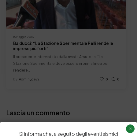
15 Maggio 2018
Balducci: “La Stazione Sperimentale Pelli rende le
imprese più forti”
Il presidente intervistato dalla rivista Arsutoria: “La
Stazione Sperimentale deve essere in prima linea per
rendere…
by
Admin_dev2
0
0
Lascia un commento
Il tuo indirizzo email non sarà pubblicato.
I campi obbligatori sono
×
contrassegnati
*
Si informa che, a seguito degli eventi sismici