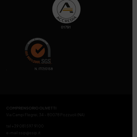
. N. IT17/0158
COMPRENSORIO OLIVETTI
Via Campi Flegrei, 34 – 80078 Pozzuoli (NA)
tel +39 081 597 91 00
e-mail ssip@ssip.it