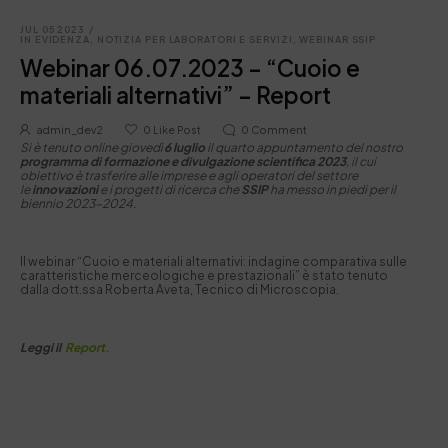
JUL 05 2023
/
IN EVIDENZA
,
NOTIZIA PER LABORATORI E SERVIZI
,
WEBINAR SSIP
Webinar 06.07.2023 – “Cuoio e
materiali alternativi” – Report
admin_dev2
0
Like Post
0
Comment
Si è tenuto online giovedì
6 luglio
il quarto appuntamento del nostro
programma di formazione e divulgazione scientifica 2023
, il cui
obiettivo è trasferire alle imprese e agli operatori del settore
le
innovazioni
e i progetti di ricerca che
SSIP
ha messo in piedi per il
biennio 2023-2024.
Il webinar “
Cuoio e materiali alternativi: indagine comparativa sulle
caratteristiche merceologiche e prestazionali
” è stato tenuto
dalla dott.ssa Roberta Aveta, Tecnico di Microscopia.
Leggi il
Report.