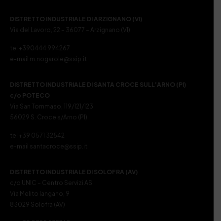
DISTRETTO INDUSTRIALE DI ARZIGNANO (VI)
Via del Lavoro, 22 – 36077 – Arzignano (VI)
tel +390444 994267
e-mail m.nogarole@ssip.it
DISTRETTO INDUSTRIALE DI SANTA CROCE SULL’ARNO (PI)
c/o POTECO
Via San Tommaso, 119/121/123
56029 S. Croce s/Arno (PI)
tel +39 0571 32542
e-mail santacroce@ssip.it
DISTRETTO INDUSTRIALE DI SOLOFRA (AV)
c/o UNIC – Centro Servizi ASI
Via Melito Iangano, 9
83029 Solofra (AV)