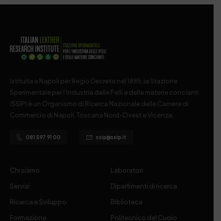
Istituita a Napoli per Regio Decreto nel 1885, la Stazione
Sperimentale per l’Industria delle Pelli e delle materie concianti
(SSIP) è un Organismo di Ricerca Nazionale delle Camere di
Commercio di Napoli, Toscana Nord-Ovest e Vicenza.
081 597 91 00
ssip@ssip.it
Chi siamo
Laboratori
Servizi
Dipartimenti di ricerca
Ricerca e Sviluppo
Biblioteca
Formazione
Politecnico del Cuoio