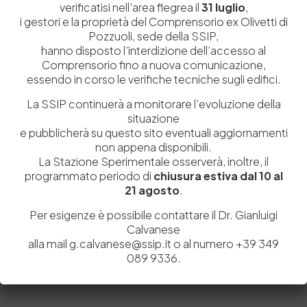
verificatisi nell’area flegrea il
31 luglio
,
i gestori e la proprietà del Comprensorio ex Olivetti di
Pozzuoli, sede della SSIP,
hanno disposto l’interdizione dell’accesso al
Comprensorio fino a nuova comunicazione,
essendo in corso le verifiche tecniche sugli edifici.
La SSIP continuerà a monitorare l’evoluzione della
situazione
e pubblicherà su questo sito eventuali aggiornamenti
non appena disponibili.
La Stazione Sperimentale osserverà, inoltre, il
programmato periodo di
chiusura estiva dal 10 al
Salva il mio nome, email e sito web in questo browser per la
21 agosto
.
prossima volta che commento.
Per esigenze è possibile contattare il Dr. Gianluigi
Calvanese
alla mail g.calvanese@ssip.it o al numero +39 349
Post Comment
089 9336.