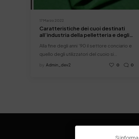
17 Marzo 2022
Caratteristiche dei cuoi destinati
all’industria della pelletteria e degli
accessori
Alla fine degli anni ’90 il settore conciario e
quello degli utilizzatori del cuoio si…
by
Admin_dev2
0
0
Si informa 