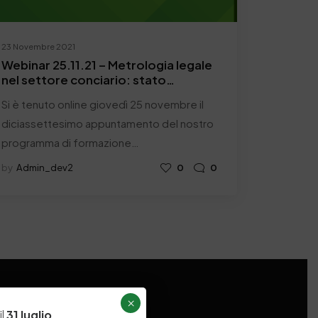
23 Novembre 2021
Webinar 25.11.21 – Metrologia legale
nel settore conciario: stato
dell’arte e criticità- Report
Si è tenuto online giovedì 25 novembre il
diciassettesimo appuntamento del nostro
programma di formazione…
by
Admin_dev2
0
0
×
il
31 luglio
,