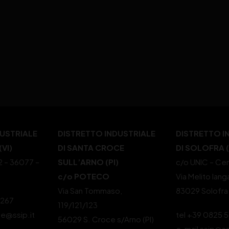
DUSTRIALE
DISTRETTO INDUSTRIALE
DISTRETTO I
VI)
DI SANTA CROCE
DI SOLOFRA 
22 – 36077 –
SULL’ARNO (PI)
c/o UNIC – Cen
c/o POTECO
Via Melito Iang
Via San Tommaso,
83029 Solofra
4267
119/121/123
le@ssip.it
tel +39 0825 
56029 S. Croce s/Arno (PI)
e-mail ssip@ss