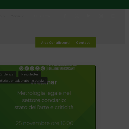
io
Media
Cerca
Area Contribuenti
Contatti
 Evidenza
Newsletter
tizia per Laboratori e servizi