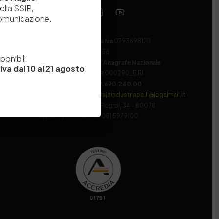
ella SSIP,
comunicazione,
Codice fiscale e Partita Iva
07936981211
e
Iscrizione REA
NA 920756
onibili.
Codice di iscrizione all’Anagrafe Nazionale
iva dal 10 al 21 agosto
.
delle Ricerche del MIUR
000290_EIRI
Capitale Sociale
Euro
9.690.240,00
Pec
stazionesperimentaleindustriapelli@legalmail.it
Sede legale
Via Campi Flegrei, 34 – 80078
Pozzuoli (NA) – Tel. +39 081 5979100