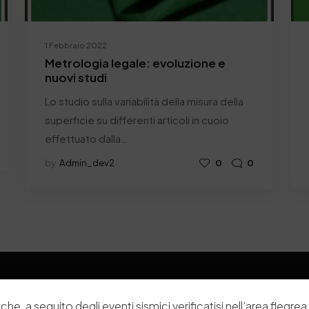
1 Febbraio 2022
Metrologia legale: evoluzione e
nuovi studi
Lo studio sulla variabilità della misura della
superficie su differenti articoli in cuoio
effettuato dalla…
by
Admin_dev2
0
0
che, a seguito degli eventi sismici verificatisi nell’area flegrea 