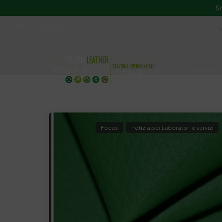
Si
ssip@ssip.it
Chi siamo
Divulgazion
Focus
notizia per Laboratori e servizi