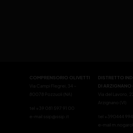
COMPRENSORIO OLIVETTI
DISTRETTO IN
Via Campi Flegrei, 34 –
DI ARZIGNANO (
80078 Pozzuoli (NA)
Via del Lavoro, 
Arzignano (VI)
tel +39 081 597 91 00
e-mail ssip@ssip.it
tel +390444 99
e-mail m.nogaro