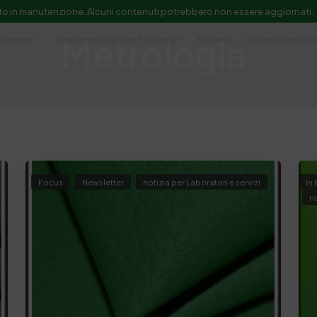
to in manutenzione. Alcuni contenuti potrebbero non essere aggiornati.
Metrologia
Laboratori
Dipartimenti di Ricerca e Sviluppo
Biblioteca
Politecnico del Cuo
Servizi
Ricerca e Sviluppo
Formazione
e scientifica e documentazione
Focus
Newsletter
notizia per Laboratori e servizi
In
no