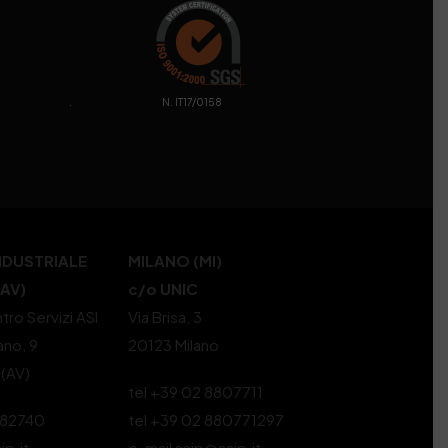
. N. IT17/0158
NDUSTRIALE
MILANO (MI)
(AV)
c/o UNIC
tro Servizi ASI
Via Brisa, 3
ano, 9
20123 Milano
 (AV)
tel +39 02 8807711
582740
tel +39 02 880771297
ip.it
e-mail ssip@ssip.it