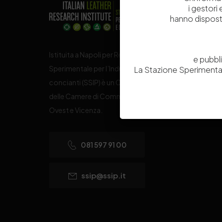
i gestori
hanno dispost
Istituita a Napoli per Regio Decreto nel 1885, la Stazi
e pubbl
Sperimentale per l’Industria delle Pelli e delle materie
La Stazione Sperimental
concianti (SSIP) è un Organismo di Ricerca Nazionale
delle Camere di Commercio di Napoli, Toscana Nord
Ovest e Vicenza.
081 597 91 00
ssip@ssip.it