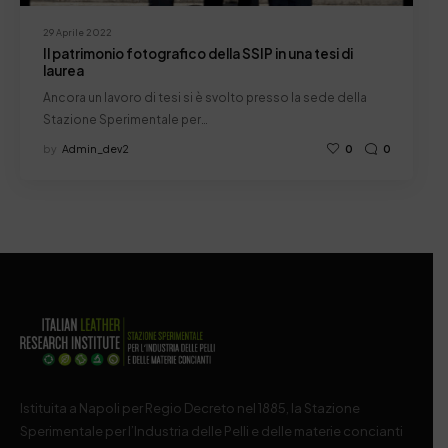
29 Aprile 2022
Il patrimonio fotografico della SSIP in una tesi di
laurea
Ancora un lavoro di tesi si è svolto presso la sede della
Stazione Sperimentale per…
by
Admin_dev2
0
0
Istituita a Napoli per Regio Decreto nel 1885, la Stazione
Sperimentale per l’Industria delle Pelli e delle materie concianti