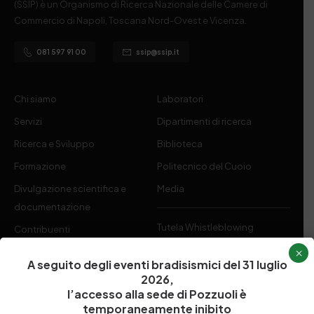
(SSIP) è un Organismo di Ricerca Nazionale delle Camere di
Commercio di Napoli, Toscana Nord-Ovest e Vicenza.
081 597 91 00
ssip@ssip.it
Chi siamo
Laboratori
Servizi
Dipartimenti di ricerca
Ricerca e Sviluppo
Biblioteca
Formazione
Politecnico del Cuoio
Divulgazione scientifica e
Media
documentazione
Tutela Whistleblowing
Contribuenti
Amministrazione Trasparente
×
Contatti
A seguito degli eventi bradisismici del 31 luglio
2026,
l’accesso alla sede di Pozzuoli è
temporaneamente inibito