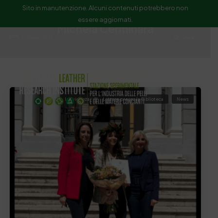
Sito in manutenzione. Alcuni contenuti potrebbero non
essere aggiornati.
Michela Cerminara
ssip@ssip.it
Cerca
In Evidenza
Letture presso la Biblioteca
News