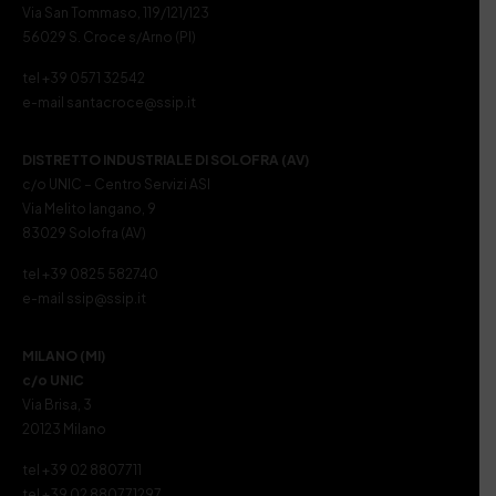
Via San Tommaso, 119/121/123
56029 S. Croce s/Arno (PI)
tel +39 0571 32542
e-mail santacroce@ssip.it
DISTRETTO INDUSTRIALE DI SOLOFRA (AV)
c/o UNIC – Centro Servizi ASI
Via Melito Iangano, 9
83029 Solofra (AV)
tel +39 0825 582740
e-mail ssip@ssip.it
MILANO (MI)
c/o UNIC
Via Brisa, 3
20123 Milano
tel +39 02 8807711
tel +39 02 880771297