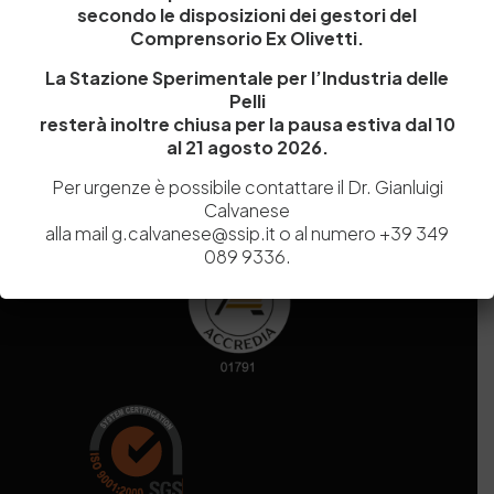
secondo le disposizioni dei gestori del
Codice fiscale e Partita Iva
07936981211
Comprensorio Ex Olivetti.
Iscrizione REA
NA 920756
Codice di iscrizione all’Anagrafe Nazionale delle Ricerche del
La Stazione Sperimentale per l’Industria delle
MIUR
000290_EIRI
Pelli
Capitale Sociale
Euro
9.690.240,00
resterà inoltre chiusa per la pausa estiva dal 10
al 21 agosto 2026.
Pec
stazionesperimentaleindustriapelli@legalmail.it
Sede legale
Via Campi Flegrei, 34 – 80078 Pozzuoli (NA) – Tel. +39
Per urgenze è possibile contattare il Dr. Gianluigi
081 5979100
Calvanese
alla mail g.calvanese@ssip.it o al numero +39 349
089 9336.