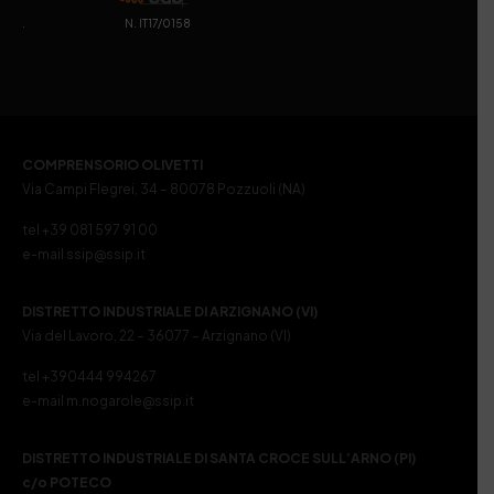
. N. IT17/0158
COMPRENSORIO OLIVETTI
Via Campi Flegrei, 34 – 80078 Pozzuoli (NA)
tel +39 081 597 91 00
e-mail ssip@ssip.it
DISTRETTO INDUSTRIALE DI ARZIGNANO (VI)
Via del Lavoro, 22 – 36077 – Arzignano (VI)
tel +390444 994267
e-mail m.nogarole@ssip.it
DISTRETTO INDUSTRIALE DI SANTA CROCE SULL’ARNO (PI)
c/o POTECO