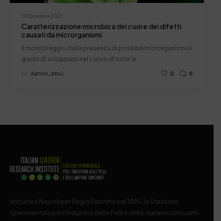
29 Dicembre 2021
Caratterizzazione microbica dei cuoi e dei difetti
causati da microrganismi
Il monitoraggio della presenza di possibili microrganismi in
grado di svilupparsi nel corso di tutte le…
by
Admin_dev2
0
0
Istituita a Napoli per Regio Decreto nel 1885, la Stazione
Sperimentale per l’Industria delle Pelli e delle materie concianti