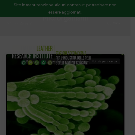
Sito in manutenzione. Alcuni contenuti potrebbero non
essere aggiornati.
Microrganismi
ssip@ssip.it
Cerca
Focus
notizia per Laboratori e servizi
Notizia per ricerca