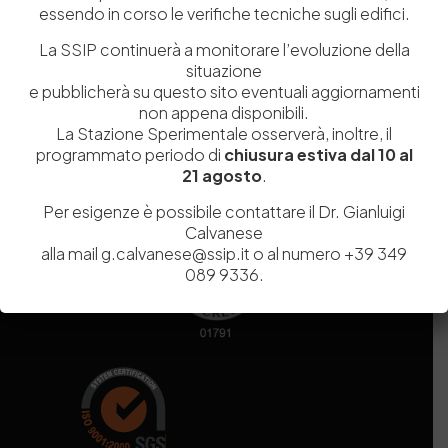
essendo in corso le verifiche tecniche sugli edifici.
Codice fiscale e Partita Iva
07936981211
Iscrizione REA
NA 920756
La SSIP continuerà a monitorare l’evoluzione della
Codice di iscrizione all’Anagrafe Nazionale delle Ricerche del
situazione
MIUR
000290_EIRI
e pubblicherà su questo sito eventuali aggiornamenti
Capitale Sociale
Euro
9.690.240,00
non appena disponibili.
La Stazione Sperimentale osserverà, inoltre, il
Pec
stazionesperimentaleindustriapelli@legalmail.it
programmato periodo di
chiusura estiva dal 10 al
Sede legale
Via Campi Flegrei, 34 – 80078 Pozzuoli (NA) – Tel. +39
21 agosto
.
081 5979100
Per esigenze è possibile contattare il Dr. Gianluigi
Calvanese
alla mail g.calvanese@ssip.it o al numero +39 349
089 9336.