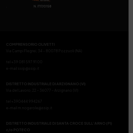
. N. IT17/0158
COMPRENSORIO OLIVETTI
Via Campi Flegrei, 34 – 80078 Pozzuoli (NA)
tel +39 081 597 91 00
e-mail ssip@ssip.it
DISTRETTO INDUSTRIALE DI ARZIGNANO (VI)
Via del Lavoro, 22 – 36077 – Arzignano (VI)
tel +390444 994267
e-mail m.nogarole@ssip.it
DISTRETTO INDUSTRIALE DI SANTA CROCE SULL’ARNO (PI)
c/o POTECO