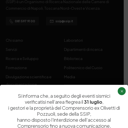
(SSIP) è un Organismo di Ricerca Nazionale delle Camere di
Commercio di Napoli, Toscana Nord-Ovest e Vicenza.
081 597 91 00
ssip@ssip.it
Chi siamo
Laboratori
Servizi
Dipartimenti di ricerca
Ricerca e Sviluppo
Biblioteca
Formazione
Politecnico del Cuoio
Divulgazione scientifica e
Media
documentazione
×
Tutela Whistleblowing
Contribuenti
Si informa che, a seguito degli eventi sismici
verificatisi nell’area flegrea il
31 luglio
,
Amministrazione Trasparente
Contatti
i gestori e la proprietà del Comprensorio ex Olivetti di
Pozzuoli, sede della SSIP,
hanno disposto l’interdizione dell’accesso al
Comprensorio fino a nuova comunicazione,