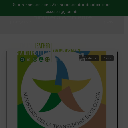
Sito in manutenzione. Alcuni contenuti potrebbero non
essere aggiornati.
Ministero Ambiente
ssip@ssip.it
Cerca
In Evidenza
News