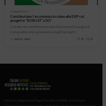
4 Febbraio 2022
Contributi per l’economia circolare alla SSIP col
progetto “NOW LET’s GO”
Con decreto del Ministero della Transizione Ecologica è
stata pubblicata la graduatoria degli 8 progetti…
by
Admin_dev2
0
0
Istituita a Napoli per Regio Decreto nel 1885, la Stazione
Sperimentale per l’Industria delle Pelli e delle materie concianti