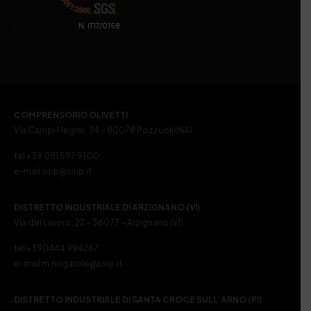
. N. IT17/0158
COMPRENSORIO OLIVETTI
Via Campi Flegrei, 34 – 80078 Pozzuoli (NA)
tel +39 081 597 91 00
e-mail ssip@ssip.it
DISTRETTO INDUSTRIALE DI ARZIGNANO (VI)
Via del Lavoro, 22 – 36077 – Arzignano (VI)
tel +390444 994267
e-mail m.nogarole@ssip.it
DISTRETTO INDUSTRIALE DI SANTA CROCE SULL’ARNO (PI)