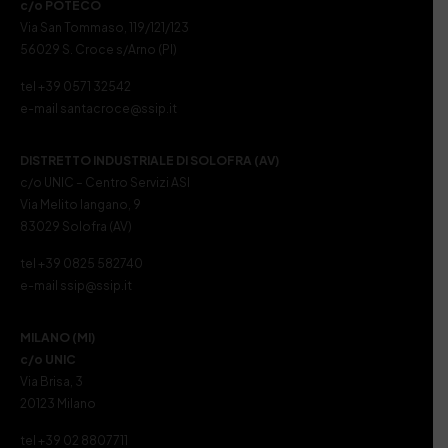
c/o POTECO
Via San Tommaso, 119/121/123
56029 S. Croce s/Arno (PI)
tel +39 0571 32542
e-mail santacroce@ssip.it
DISTRETTO INDUSTRIALE DI SOLOFRA (AV)
c/o UNIC – Centro Servizi ASI
Via Melito Iangano, 9
83029 Solofra (AV)
tel +39 0825 582740
e-mail ssip@ssip.it
MILANO (MI)
c/o UNIC
Via Brisa, 3
20123 Milano
tel +39 02 8807711