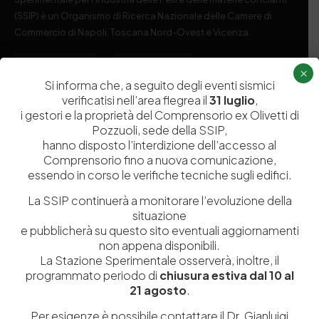
(SSIP) è un Organismo di Ricerca Nazionale delle Camere di
Commercio di Napoli, Toscana Nord-Ovest e Vicenza.
081 597 91 00
ssip@ssip.it
×
Si informa che, a seguito degli eventi sismici
verificatisi nell’area flegrea il
31 luglio
,
Chi siamo
Laboratori
i gestori e la proprietà del Comprensorio ex Olivetti di
Pozzuoli, sede della SSIP,
Servizi
Dipartimenti di ricerca
hanno disposto l’interdizione dell’accesso al
Ricerca e Sviluppo
Biblioteca
Comprensorio fino a nuova comunicazione,
essendo in corso le verifiche tecniche sugli edifici.
Formazione
Politecnico del Cuoio
La SSIP continuerà a monitorare l’evoluzione della
Divulgazione scientifica e
Media
situazione
documentazione
e pubblicherà su questo sito eventuali aggiornamenti
Tutela Whistleblowing
non appena disponibili.
Contribuenti
La Stazione Sperimentale osserverà, inoltre, il
Amministrazione Trasparente
Contatti
programmato periodo di
chiusura estiva dal 10 al
21 agosto
.
Per esigenze è possibile contattare il Dr. Gianluigi