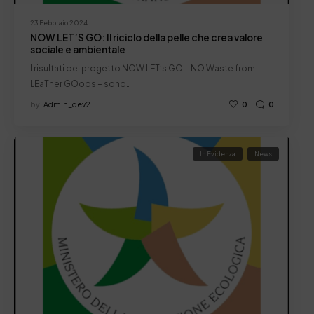
23 Febbraio 2024
NOW LET’S GO: Il riciclo della pelle che crea valore
sociale e ambientale
I risultati del progetto NOW LET’s GO – NO Waste from
LEaTher GOods – sono…
by
Admin_dev2
0
0
In Evidenza
News