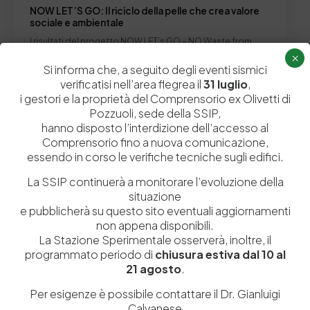
NOW LET’S GO: Il riciclo della pelle che crea valore
sociale e ambientale
I risultati del progetto NOW LET’s GO – NO Waste from
×
LEaTher GOods – sono…
Si informa che, a seguito degli eventi sismici
by
Admin_dev2
0
0
verificatisi nell’area flegrea il
31 luglio
,
i gestori e la proprietà del Comprensorio ex Olivetti di
Pozzuoli, sede della SSIP,
hanno disposto l’interdizione dell’accesso al
In Evidenza
News
notizia per Laboratori e servizi
Comprensorio fino a nuova comunicazione,
essendo in corso le verifiche tecniche sugli edifici.
La SSIP continuerà a monitorare l’evoluzione della
situazione
e pubblicherà su questo sito eventuali aggiornamenti
non appena disponibili.
La Stazione Sperimentale osserverà, inoltre, il
programmato periodo di
chiusura estiva dal 10 al
21 agosto
.
Per esigenze è possibile contattare il Dr. Gianluigi
Calvanese