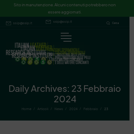
Sito in manutenzione. Alcuni contenuti potrebbero non essere
Sito in manutenzione. Alcuni contenuti potrebbero non
essere aggiornati.
aggiornati.
ssip@ssip.it
ssip@ssip.it
Cerca
Daily Archives: 23 Febbraio
2024
/
/
/
/
/
Home
Articoli
News
2024
Febbraio
23