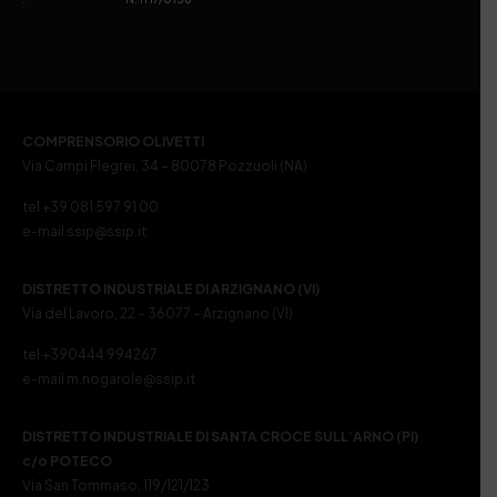
COMPRENSORIO OLIVETTI
Via Campi Flegrei, 34 – 80078 Pozzuoli (NA)
tel +39 081 597 91 00
e-mail ssip@ssip.it
DISTRETTO INDUSTRIALE DI ARZIGNANO (VI)
Via del Lavoro, 22 – 36077 – Arzignano (VI)
tel +390444 994267
e-mail m.nogarole@ssip.it
DISTRETTO INDUSTRIALE DI SANTA CROCE SULL’ARNO (PI)
c/o POTECO
Via San Tommaso, 119/121/123