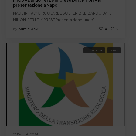
presentazione a Napoli
MADE IN ITALY CIRCOLARE E SOSTENIBILE: BANDO DA 15
MILIONI PER LE IMPRESE Presentazione lunedì…
by
Admin_dev2
0
0
In Evidenza
News
23 Febbraio 2024