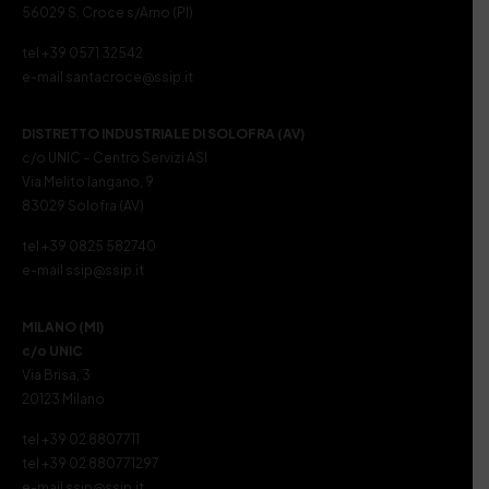
56029 S. Croce s/Arno (PI)
tel +39 0571 32542
e-mail santacroce@ssip.it
DISTRETTO INDUSTRIALE DI SOLOFRA (AV)
c/o UNIC – Centro Servizi ASI
Via Melito Iangano, 9
83029 Solofra (AV)
tel +39 0825 582740
e-mail ssip@ssip.it
MILANO (MI)
c/o UNIC
Via Brisa, 3
20123 Milano
tel +39 02 8807711
tel +39 02 880771297
e-mail ssip@ssip.it