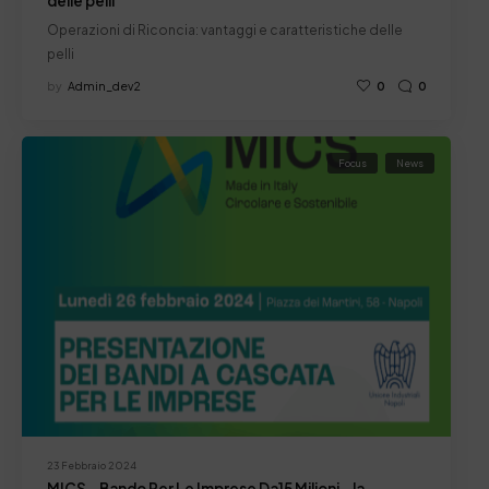
delle pelli
Operazioni di Riconcia: vantaggi e caratteristiche delle
pelli
by
Admin_dev2
0
0
Focus
News
23 Febbraio 2024
MICS – Bando Per Le Imprese Da15 Milioni – la