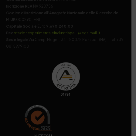
Iscrizione REA
NA 920756
Codice di iscrizione all’Anagrafe Nazionale delle Ricerche del
MIUR
000290_EIRI
Capitale Sociale
Euro
9.690.240,00
Pec
stazionesperimentaleindustriapelli@legalmail.it
Sede legale
Via Campi Flegrei, 34 – 80078 Pozzuoli (NA) – Tel. +39
081 5979100
. N. IT17/0158