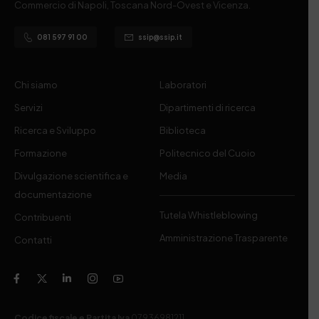
Commercio di Napoli, Toscana Nord-Ovest e Vicenza.
081 597 91 00
ssip@ssip.it
Chi siamo
Laboratori
Servizi
Dipartimenti di ricerca
Ricerca e Sviluppo
Biblioteca
Formazione
Politecnico del Cuoio
Divulgazione scientifica e
Media
documentazione
Tutela Whistleblowing
Contribuenti
Amministrazione Trasparente
Contatti
Codice fiscale e Partita Iva
07936981211