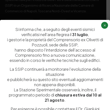
(SSIP) è un Organismo di Ricerca Nazionale delle Camere di
Commercio di Napoli, Toscana Nord-Ovest e Vicenza.
081 597 91 00
ssip@ssip.it
×
Si informa che, a seguito degli eventi sismici
verificatisi nell’area flegrea il
31 luglio
,
Chi siamo
Laboratori
i gestori e la proprietà del Comprensorio ex Olivetti di
Pozzuoli, sede della SSIP,
Servizi
Dipartimenti di ricerca
hanno disposto l’interdizione dell’accesso al
Ricerca e Sviluppo
Biblioteca
Comprensorio fino a nuova comunicazione,
essendo in corso le verifiche tecniche sugli edifici.
Formazione
Politecnico del Cuoio
La SSIP continuerà a monitorare l’evoluzione della
Divulgazione scientifica e
Media
situazione
documentazione
e pubblicherà su questo sito eventuali aggiornamenti
Tutela Whistleblowing
non appena disponibili.
Contribuenti
La Stazione Sperimentale osserverà, inoltre, il
Amministrazione Trasparente
Contatti
programmato periodo di
chiusura estiva dal 10 al
21 agosto
.
Per esigenze è possibile contattare il Dr. Gianluigi