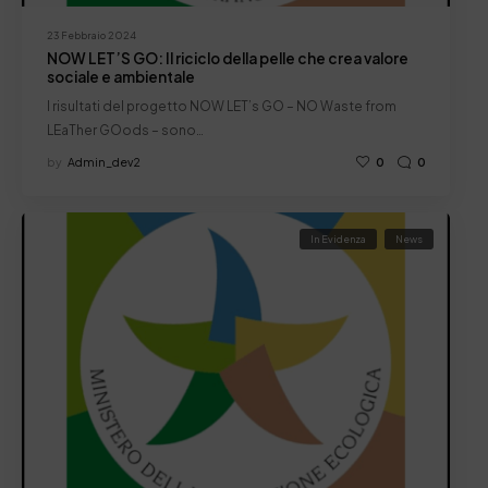
23 Febbraio 2024
NOW LET’S GO: Il riciclo della pelle che crea valore
sociale e ambientale
I risultati del progetto NOW LET’s GO – NO Waste from
LEaTher GOods – sono…
by
Admin_dev2
0
0
In Evidenza
News