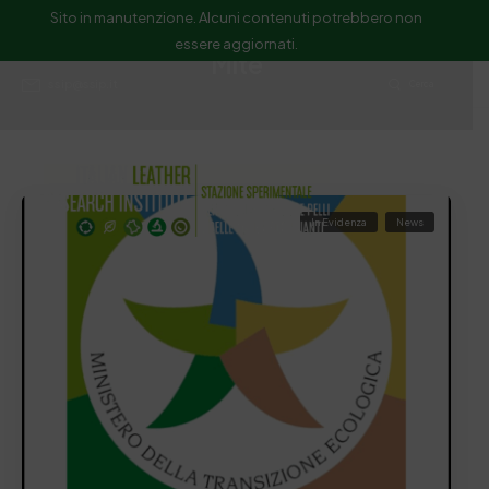
Sito in manutenzione. Alcuni contenuti potrebbero non
essere aggiornati.
Mite
ssip@ssip.it
Cerca
In Evidenza
News