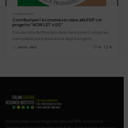
4 Febbraio 2022
Contributi per l’economia circolare alla SSIP col
progetto “NOW LET’s GO”
Con decreto del Ministero della Transizione Ecologica è
stata pubblicata la graduatoria degli 8 progetti…
by
Admin_dev2
0
0
Istituita a Napoli per Regio Decreto nel 1885, la Stazione
Sperimentale per l’Industria delle Pelli e delle materie concianti