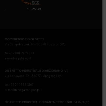
. N. IT17/0158
COMPRENSORIO OLIVETTI
Via Campi Flegrei, 34 – 80078 Pozzuoli (NA)
tel +39 081 597 91 00
e-mail ssip@ssip.it
DISTRETTO INDUSTRIALE DI ARZIGNANO (VI)
Via del Lavoro, 22 – 36077 – Arzignano (VI)
tel +390444 994267
e-mail m.nogarole@ssip.it
DISTRETTO INDUSTRIALE DI SANTA CROCE SULL’ARNO (PI)