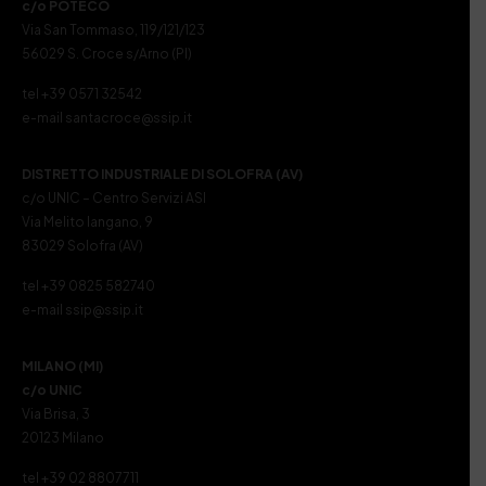
c/o POTECO
Via San Tommaso, 119/121/123
56029 S. Croce s/Arno (PI)
tel +39 0571 32542
e-mail santacroce@ssip.it
DISTRETTO INDUSTRIALE DI SOLOFRA (AV)
c/o UNIC – Centro Servizi ASI
Via Melito Iangano, 9
83029 Solofra (AV)
tel +39 0825 582740
e-mail ssip@ssip.it
MILANO (MI)
c/o UNIC
Via Brisa, 3
20123 Milano
tel +39 02 8807711