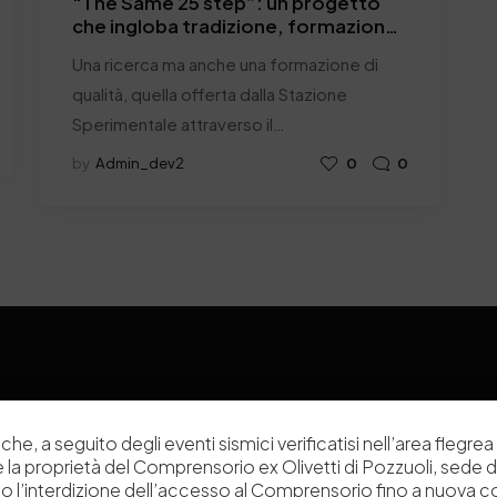
“The Same 25 step”: un progetto
che ingloba tradizione, formazione
e tecnologia 4.0
Una ricerca ma anche una formazione di
qualità, quella offerta dalla Stazione
Sperimentale attraverso il…
by
Admin_dev2
0
0
Chi siamo
Laboratori
che, a seguito degli eventi sismici verificatisi nell’area flegrea 
Servizi
Dipartimenti di ricerca
 e la proprietà del Comprensorio ex Olivetti di Pozzuoli, sede d
o l’interdizione dell’accesso al Comprensorio fino a nuova 