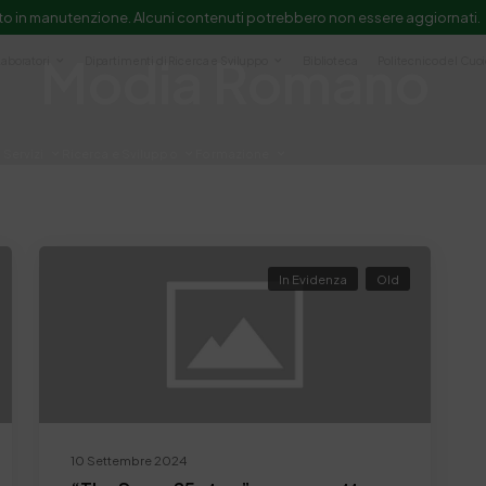
to in manutenzione. Alcuni contenuti potrebbero non essere aggiornati.
Modia Romano
Laboratori
Dipartimenti di Ricerca e Sviluppo
Biblioteca
Politecnico del Cuo
Servizi
Ricerca e Sviluppo
Formazione
e scientifica e documentazione
In Evidenza
Old
10 Settembre 2024