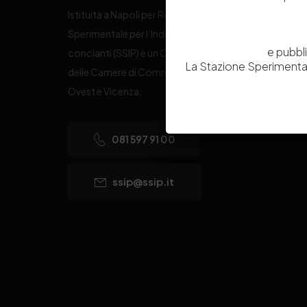
Istituita a Napoli per Regio Decreto nel 1885, la Stazi
Sperimentale per l’Industria delle Pelli e delle materie
e pubbl
concianti (SSIP) è un Organismo di Ricerca Nazionale
La Stazione Sperimental
delle Camere di Commercio di Napoli, Toscana Nord
Ovest e Vicenza.
081 597 91 00
ssip@ssip.it