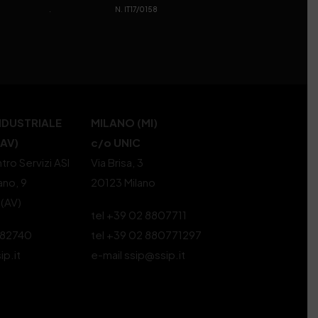
. N. IT17/0158
NDUSTRIALE
MILANO (MI)
(AV)
c/o UNIC
tro Servizi ASI
Via Brisa, 3
ano, 9
20123 Milano
 (AV)
tel +39 02 8807711
582740
tel +39 02 880771297
ip.it
e-mail ssip@ssip.it