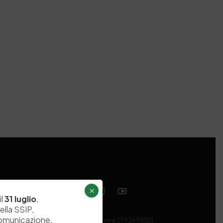
×
il
31 luglio
,
ella SSIP,
comunicazione,
Codice fiscale e Partita Iva
07936981211