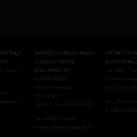
DUSTRIALE
DISTRETTO INDUSTRIALE
DISTRETTO I
VI)
DI SANTA CROCE
DI SOLOFRA 
22 – 36077 –
SULL’ARNO (PI)
c/o UNIC – Cen
c/o POTECO
Via Melito Iang
Via San Tommaso,
83029 Solofra
4267
119/121/123
le@ssip.it
tel +39 0825 
56029 S. Croce s/Arno (PI)
e-mail ssip@ss
tel +39 0571 32542
e-mail santacroce@ssip.it