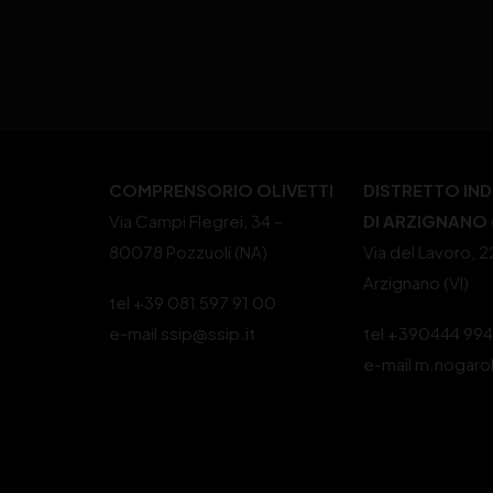
COMPRENSORIO OLIVETTI
DISTRETTO IN
Via Campi Flegrei, 34 –
DI ARZIGNANO (
80078 Pozzuoli (NA)
Via del Lavoro, 
Arzignano (VI)
tel +39 081 597 91 00
e-mail ssip@ssip.it
tel +390444 99
e-mail m.nogaro