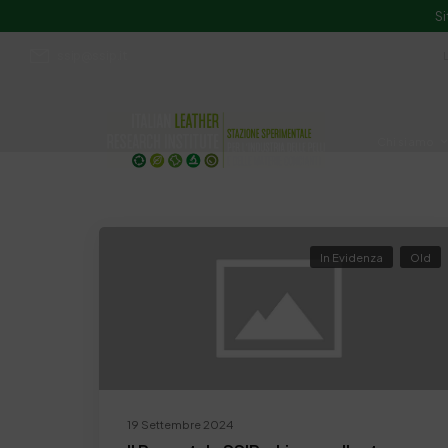
Si
ssip@ssip.it
Chi siamo
Divulgazion
In Evidenza
Old
19 Settembre 2024