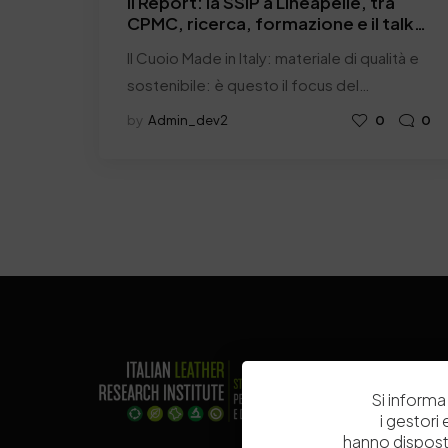
Il Report: la SSIP a Lineapelle, tra
CPMC, ricerca, formazione e il talk
dedicato al partenariato MICS
Il Cuoio Made in Italy: materiale di qualità e
sostenibile: è questo il focus del…
by
Admin_dev2
0
0
Si informa 
i gestori
hanno dispost