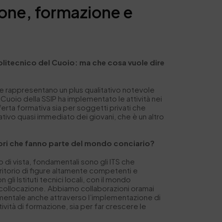
ione, formazione e
Politecnico del Cuoio: ma che cosa vuole dire
che rappresentano un plus qualitativo notevole
Cuoio della SSIP ha implementato le attività nei
ferta formativa sia per soggetti privati che
rativo quasi immediato dei giovani, che è un altro
ttori che fanno parte del mondo conciario?
di vista, fondamentali sono gli ITS che
rritorio di figure altamente competenti e
li Istituti tecnici locali, con il mondo
no collocazione. Abbiamo collaborazioni oramai
rimentale anche attraverso l’implementazione di
tività di formazione, sia per far crescere le