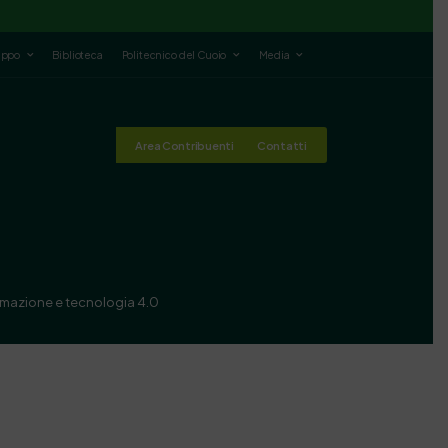
luppo
Biblioteca
Politecnico del Cuoio
Media
Area Contribuenti
Contatti
ormazione e tecnologia 4.0