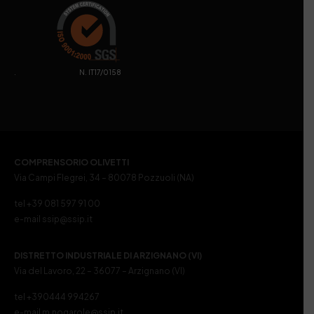
. N. IT17/0158
COMPRENSORIO OLIVETTI
Via Campi Flegrei, 34 – 80078 Pozzuoli (NA)
tel +39 081 597 91 00
e-mail ssip@ssip.it
DISTRETTO INDUSTRIALE DI ARZIGNANO (VI)
Via del Lavoro, 22 – 36077 – Arzignano (VI)
tel +390444 994267
e-mail m.nogarole@ssip.it