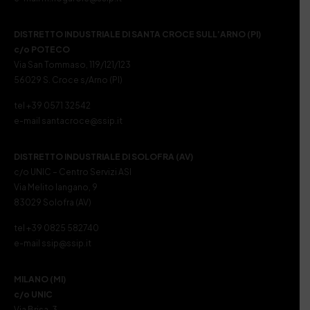
DISTRETTO INDUSTRIALE DI SANTA CROCE SULL’ARNO (PI)
c/o POTECO
Via San Tommaso, 119/121/123
56029 S. Croce s/Arno (PI)
tel +39 0571 32542
e-mail santacroce@ssip.it
DISTRETTO INDUSTRIALE DI SOLOFRA (AV)
c/o UNIC – Centro Servizi ASI
Via Melito Iangano, 9
83029 Solofra (AV)
tel +39 0825 582740
e-mail ssip@ssip.it
MILANO (MI)
c/o UNIC
Via Brisa, 3