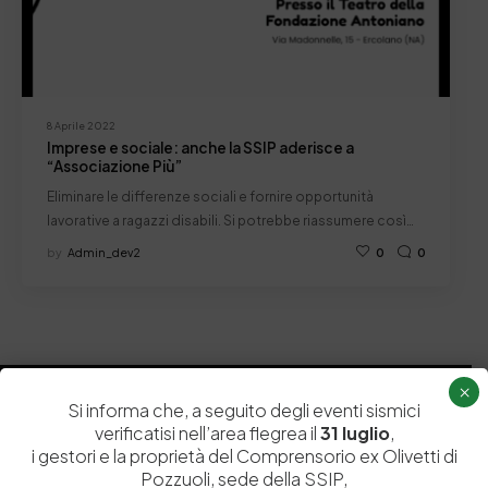
8 Aprile 2022
Imprese e sociale: anche la SSIP aderisce a
“Associazione Più”
Eliminare le differenze sociali e fornire opportunità
lavorative a ragazzi disabili. Si potrebbe riassumere così…
by
Admin_dev2
0
0
×
Si informa che, a seguito degli eventi sismici
verificatisi nell’area flegrea il
31 luglio
,
i gestori e la proprietà del Comprensorio ex Olivetti di
Pozzuoli, sede della SSIP,