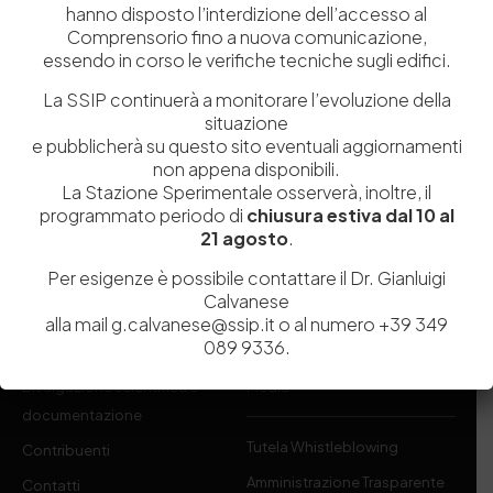
hanno disposto l’interdizione dell’accesso al
Comprensorio fino a nuova comunicazione,
Istituita a Napoli per Regio Decreto nel 1885, la Stazione
essendo in corso le verifiche tecniche sugli edifici.
Sperimentale per l’Industria delle Pelli e delle materie concianti
La SSIP continuerà a monitorare l’evoluzione della
(SSIP) è un Organismo di Ricerca Nazionale delle Camere di
situazione
Commercio di Napoli, Toscana Nord-Ovest e Vicenza.
e pubblicherà su questo sito eventuali aggiornamenti
non appena disponibili.
081 597 91 00
ssip@ssip.it
La Stazione Sperimentale osserverà, inoltre, il
programmato periodo di
chiusura estiva dal 10 al
21 agosto
.
Chi siamo
Laboratori
Per esigenze è possibile contattare il Dr. Gianluigi
Servizi
Dipartimenti di ricerca
Calvanese
Ricerca e Sviluppo
Biblioteca
alla mail g.calvanese@ssip.it o al numero +39 349
089 9336.
Formazione
Politecnico del Cuoio
Divulgazione scientifica e
Media
documentazione
Tutela Whistleblowing
Contribuenti
Amministrazione Trasparente
Contatti