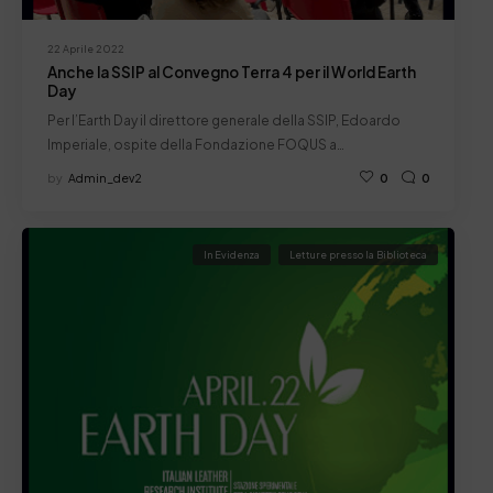
22 Aprile 2022
Anche la SSIP al Convegno Terra 4 per il World Earth
Day
Per l’Earth Day il direttore generale della SSIP, Edoardo
Imperiale, ospite della Fondazione FOQUS a…
by
Admin_dev2
0
0
In Evidenza
Letture presso la Biblioteca