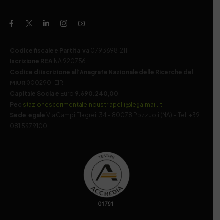
Codice fiscale e Partita Iva
07936981211
Iscrizione REA
NA 920756
Codice di iscrizione all’Anagrafe Nazionale delle Ricerche del
MIUR
000290_EIRI
Capitale Sociale
Euro
9.690.240,00
Pec
stazionesperimentaleindustriapelli@legalmail.it
Sede legale
Via Campi Flegrei, 34 – 80078 Pozzuoli (NA) – Tel. +39
081 5979100