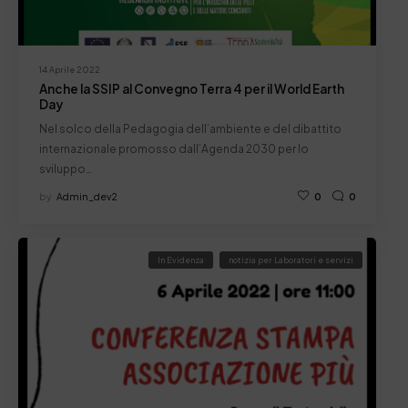
14 Aprile 2022
Anche la SSIP al Convegno Terra 4 per il World Earth
Day
Nel solco della Pedagogia dell’ambiente e del dibattito
internazionale promosso dall’Agenda 2030 per lo
sviluppo…
by
Admin_dev2
0
0
In Evidenza
notizia per Laboratori e servizi