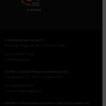
. N. IT17/0158
COMPRENSORIO OLIVETTI
Via Campi Flegrei, 34 – 80078 Pozzuoli (NA)
tel +39 081 597 91 00
e-mail ssip@ssip.it
DISTRETTO INDUSTRIALE DI ARZIGNANO (VI)
Via del Lavoro, 22 – 36077 – Arzignano (VI)
tel +390444 994267
e-mail m.nogarole@ssip.it
DISTRETTO INDUSTRIALE DI SANTA CROCE SULL’ARNO (PI)