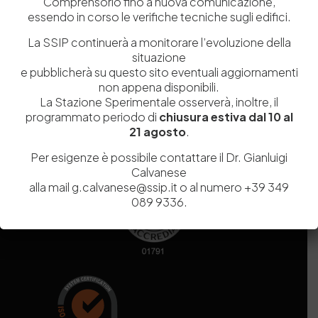
Comprensorio fino a nuova comunicazione,
essendo in corso le verifiche tecniche sugli edifici.
Codice fiscale e Partita Iva
07936981211
La SSIP continuerà a monitorare l’evoluzione della
Iscrizione REA
NA 920756
situazione
Codice di iscrizione all’Anagrafe Nazionale delle Ricerche del
e pubblicherà su questo sito eventuali aggiornamenti
MIUR
000290_EIRI
non appena disponibili.
Capitale Sociale
Euro
9.690.240,00
La Stazione Sperimentale osserverà, inoltre, il
Pec
stazionesperimentaleindustriapelli@legalmail.it
programmato periodo di
chiusura estiva dal 10 al
Sede legale
Via Campi Flegrei, 34 – 80078 Pozzuoli (NA) – Tel. +39
21 agosto
.
081 5979100
Per esigenze è possibile contattare il Dr. Gianluigi
Calvanese
alla mail g.calvanese@ssip.it o al numero +39 349
089 9336.