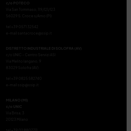
c/o POTECO
Via San Tommaso, 119/121/123
56029 S. Croce s/Arno (PI)
tel +39 0571 32542
e-mail santacroce@ssip.it
DISTRETTO INDUSTRIALE DI SOLOFRA (AV)
c/o UNIC – Centro Servizi ASI
Via Melito Iangano, 9
83029 Solofra (AV)
tel +39 0825 582740
e-mail ssip@ssip.it
MILANO (MI)
c/o UNIC
Via Brisa, 3
20123 Milano
tel +39 02 8807711