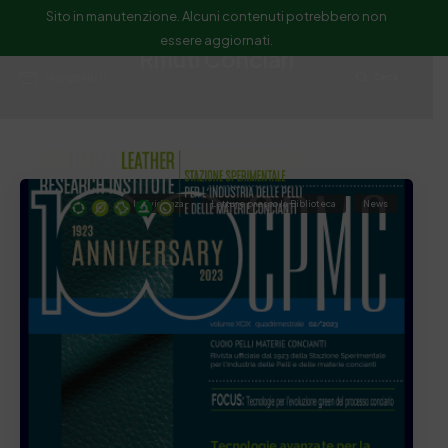
Sito in manutenzione. Alcuni contenuti potrebbero non
essere aggiornati.
Rifiuti Conciari
ssip@ssip.it
Cerca
In Evidenza
Letture presso la Biblioteca
News