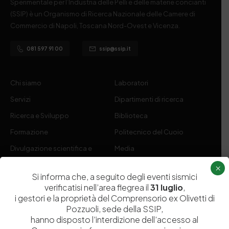
Sperimentale per l’Industria delle Pelli e delle materie concianti
(SSIP) è un Organismo di Ricerca Nazionale delle Camere di
Commercio di Napoli, Toscana Nord-Ovest e Vicenza.
081 597 91 00
ssip@ssip.it
Chi siamo
Laboratori
Servizi
Dipartimenti di ricerca
Ricerca e Sviluppo
Biblioteca
Formazione
Politecnico del Cuoio
Divulgazione scientifica e
Media
documentazione
×
Si informa che, a seguito degli eventi sismici
Tutela Whistleblowing
Contribuenti
verificatisi nell’area flegrea il
31 luglio
,
Amministrazione Trasparente
Contatti
i gestori e la proprietà del Comprensorio ex Olivetti di
Pozzuoli, sede della SSIP,
hanno disposto l’interdizione dell’accesso al