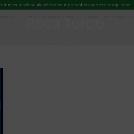
to in manutenzione. Alcuni contenuti potrebbero non essere aggiornati.
Rosa Turco
Laboratori
Dipartimenti di Ricerca e Sviluppo
Biblioteca
Politecnico del Cuo
Servizi
Ricerca e Sviluppo
Formazione
e scientifica e documentazione