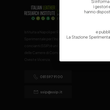
Si informa 
i gestori
hanno dispost
e pubbl
Istituita a Napoli per Regio Decreto nel 1885, la Stazi
La Stazione Sperimental
Sperimentale per l’Industria delle Pelli e delle materie
concianti (SSIP) è un Organismo di Ricerca Nazionale
delle Camere di Commercio di Napoli, Toscana Nord
Ovest e Vicenza.
081 597 91 00
ssip@ssip.it