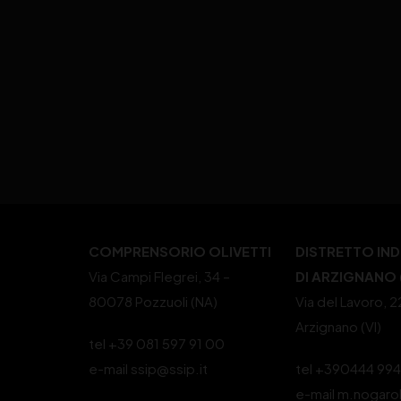
COMPRENSORIO OLIVETTI
DISTRETTO IN
Via Campi Flegrei, 34 –
DI ARZIGNANO (
80078 Pozzuoli (NA)
Via del Lavoro, 
Arzignano (VI)
tel +39 081 597 91 00
e-mail ssip@ssip.it
tel +390444 99
e-mail m.nogaro