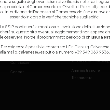
che, a seguito degli eventi sismici verificatisi nell’area flegrea 
 e la proprietà del Comprensorio ex Olivetti di Pozzuoli, sede d
Chi siamo
Laboratori
o l’interdizione dell’accesso al Comprensorio fino a nuova 
essendo in corso le verifiche tecniche sugli edifici.
Servizi
Dipartimenti di ricerca
La SSIP continuerà a monitorare l’evoluzione della situazion
Ricerca e Sviluppo
Biblioteca
icherà su questo sito eventuali aggiornamenti non appena disp
one
e osserverà, inoltre, il programmato periodo di
chiusura est
Formazione
Politecnico del Cuoio
Per esigenze è possibile contattare il Dr. Gianluigi Calvanese
Divulgazione scientifica e
Media
alla mail g.calvanese@ssip.it o al numero +39 349 089 9336.
-
documentazione
Tutela Whistleblowing
Contribuenti
Amministrazione
Contatti
Trasparente