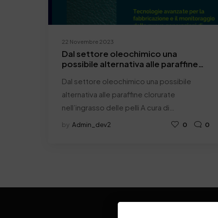
22 Novembre 2023
Dal settore oleochimico una
possibile alternativa alle paraffine
clorurate nell’ingrasso delle pelli
Dal settore oleochimico una possibile
alternativa alle paraffine clorurate
nell’ingrasso delle pelli A cura di…
by
Admin_dev2
0
0