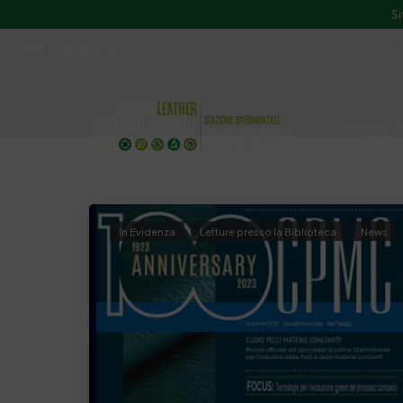
Si
ssip@ssip.it
Chi siamo
Divulgazion
In Evidenza
Letture presso la Biblioteca
News