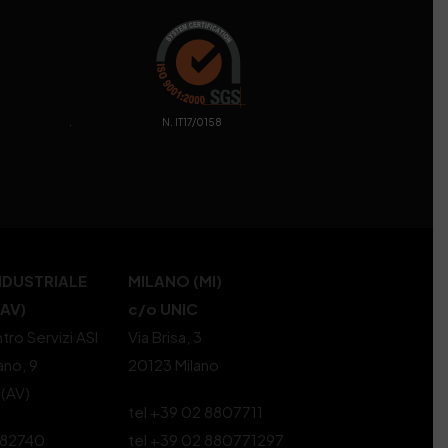
. N. IT17/0158
NDUSTRIALE
MILANO (MI)
(AV)
c/o UNIC
tro Servizi ASI
Via Brisa, 3
ano, 9
20123 Milano
 (AV)
tel +39 02 8807711
582740
tel +39 02 880771297