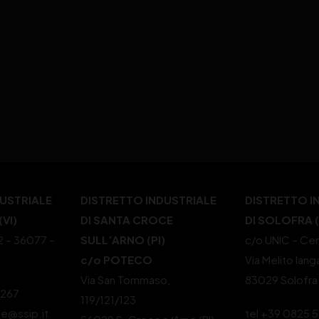
DUSTRIALE
DISTRETTO INDUSTRIALE
DISTRETTO I
VI)
DI SANTA CROCE
DI SOLOFRA 
22 – 36077 –
SULL’ARNO (PI)
c/o UNIC – Cen
c/o POTECO
Via Melito Iang
Via San Tommaso,
83029 Solofra
4267
119/121/123
le@ssip.it
tel +39 0825 