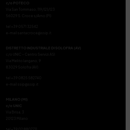
c/o POTECO
Via San Tommaso, 119/121/123
56029 S. Croce s/Arno (PI)
tel +39 0571 32542
e-mail santacroce@ssip.it
DISTRETTO INDUSTRIALE DI SOLOFRA (AV)
c/o UNIC – Centro Servizi ASI
Via Melito Iangano, 9
83029 Solofra (AV)
tel +39 0825 582740
e-mail ssip@ssip.it
MILANO (MI)
c/o UNIC
Via Brisa, 3
20123 Milano
tel +39 02 8807711