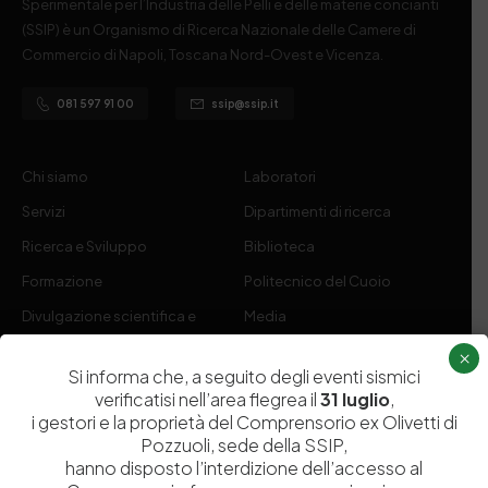
Sperimentale per l’Industria delle Pelli e delle materie concianti
(SSIP) è un Organismo di Ricerca Nazionale delle Camere di
Commercio di Napoli, Toscana Nord-Ovest e Vicenza.
081 597 91 00
ssip@ssip.it
Chi siamo
Laboratori
Servizi
Dipartimenti di ricerca
Ricerca e Sviluppo
Biblioteca
Formazione
Politecnico del Cuoio
Divulgazione scientifica e
Media
documentazione
×
Si informa che, a seguito degli eventi sismici
Tutela Whistleblowing
Contribuenti
verificatisi nell’area flegrea il
31 luglio
,
Amministrazione Trasparente
Contatti
i gestori e la proprietà del Comprensorio ex Olivetti di
Pozzuoli, sede della SSIP,
hanno disposto l’interdizione dell’accesso al