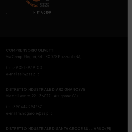
. N. IT17/0158
COMPRENSORIO OLIVETTI
Via Campi Flegrei, 34 – 80078 Pozzuoli (NA)
tel +39 081 597 91 00
e-mail ssip@ssip.it
DISTRETTO INDUSTRIALE DI ARZIGNANO (VI)
Via del Lavoro, 22 – 36077 – Arzignano (VI)
tel +390444 994267
e-mail m.nogarole@ssip.it
DISTRETTO INDUSTRIALE DI SANTA CROCE SULL’ARNO (PI)