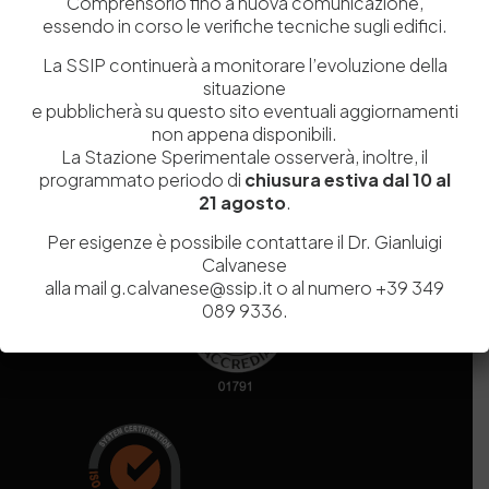
Comprensorio fino a nuova comunicazione,
essendo in corso le verifiche tecniche sugli edifici.
Codice fiscale e Partita Iva
07936981211
La SSIP continuerà a monitorare l’evoluzione della
Iscrizione REA
NA 920756
situazione
Codice di iscrizione all’Anagrafe Nazionale delle Ricerche del
e pubblicherà su questo sito eventuali aggiornamenti
MIUR
000290_EIRI
non appena disponibili.
Capitale Sociale
Euro
9.690.240,00
La Stazione Sperimentale osserverà, inoltre, il
Pec
stazionesperimentaleindustriapelli@legalmail.it
programmato periodo di
chiusura estiva dal 10 al
Sede legale
Via Campi Flegrei, 34 – 80078 Pozzuoli (NA) – Tel. +39
21 agosto
.
081 5979100
Per esigenze è possibile contattare il Dr. Gianluigi
Calvanese
alla mail g.calvanese@ssip.it o al numero +39 349
089 9336.