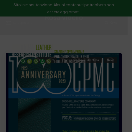
Sito in manutenzione. Alcuni contenuti potrebbero non
essere aggiornati.
Rosa Vitiello
ssip@ssip.it
Cerca
In Evidenza
Letture presso la Biblioteca
News