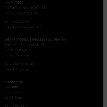
c/o POTECO
Via San Tommaso, 119/121/123
56029 S. Croce s/Arno (PI)
tel +39 0571 32542
e-mail santacroce@ssip.it
DISTRETTO INDUSTRIALE DI SOLOFRA (AV)
c/o UNIC – Centro Servizi ASI
Via Melito Iangano, 9
83029 Solofra (AV)
tel +39 0825 582740
e-mail ssip@ssip.it
MILANO (MI)
c/o UNIC
Via Brisa, 3
20123 Milano
tel +39 02 8807711