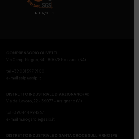
. N. IT17/0158
COMPRENSORIO OLIVETTI
Via Campi Flegrei, 34 – 80078 Pozzuoli (NA)
tel +39 081 597 91 00
e-mail ssip@ssip.it
DISTRETTO INDUSTRIALE DI ARZIGNANO (VI)
Via del Lavoro, 22 – 36077 – Arzignano (VI)
tel +390444 994267
e-mail m.nogarole@ssip.it
DISTRETTO INDUSTRIALE DI SANTA CROCE SULL’ARNO (PI)