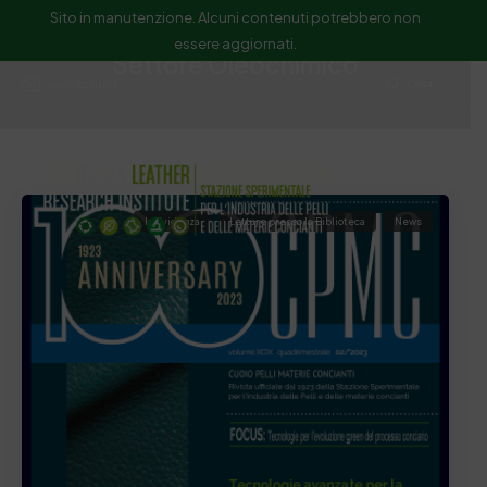
Sito in manutenzione. Alcuni contenuti potrebbero non
essere aggiornati.
Settore Oleochimico
ssip@ssip.it
Cerca
In Evidenza
Letture presso la Biblioteca
News