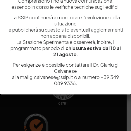
Comprensorio fino a nuova comunicazione,
essendo in corso le verifiche tecniche sugli edifici.
Codice fiscale e Partita Iva
07936981211
La SSIP continuerà a monitorare l’evoluzione della
Iscrizione REA
NA 920756
situazione
Codice di iscrizione all’Anagrafe Nazionale delle Ricerche del
e pubblicherà su questo sito eventuali aggiornamenti
MIUR
000290_EIRI
non appena disponibili.
Capitale Sociale
Euro
9.690.240,00
La Stazione Sperimentale osserverà, inoltre, il
Pec
stazionesperimentaleindustriapelli@legalmail.it
programmato periodo di
chiusura estiva dal 10 al
Sede legale
Via Campi Flegrei, 34 – 80078 Pozzuoli (NA) – Tel. +39
21 agosto
.
081 5979100
Per esigenze è possibile contattare il Dr. Gianluigi
Calvanese
alla mail g.calvanese@ssip.it o al numero +39 349
089 9336.