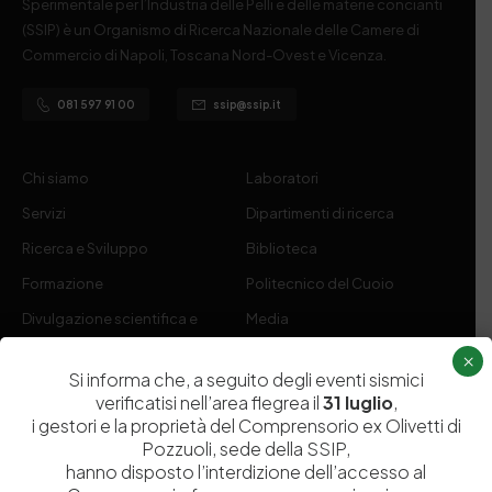
Sperimentale per l’Industria delle Pelli e delle materie concianti
(SSIP) è un Organismo di Ricerca Nazionale delle Camere di
Commercio di Napoli, Toscana Nord-Ovest e Vicenza.
081 597 91 00
ssip@ssip.it
Chi siamo
Laboratori
Servizi
Dipartimenti di ricerca
Ricerca e Sviluppo
Biblioteca
Formazione
Politecnico del Cuoio
Divulgazione scientifica e
Media
documentazione
×
Si informa che, a seguito degli eventi sismici
Tutela Whistleblowing
Contribuenti
verificatisi nell’area flegrea il
31 luglio
,
Amministrazione Trasparente
Contatti
i gestori e la proprietà del Comprensorio ex Olivetti di
Pozzuoli, sede della SSIP,
hanno disposto l’interdizione dell’accesso al