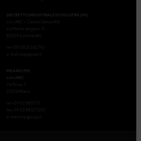
DISTRETTO INDUSTRIALE DI SOLOFRA (AV)
c/o UNIC – Centro Servizi ASI
Via Melito Iangano, 9
83029 Solofra (AV)
tel +39 0825 582740
e-mail ssip@ssip.it
MILANO (MI)
c/o UNIC
Via Brisa, 3
20123 Milano
tel +39 02 8807711
tel +39 02 880771297
e-mail ssip@ssip.it