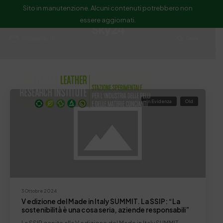
Sito in manutenzione. Alcuni contenuti potrebbero non
essere aggiornati.
Sky24
ssip@ssip.it
Cerca
In Evidenza
Old
3 Ottobre 2024
V edizione del Made in Italy SUMMIT. La SSIP: “La
sostenibilità è una cosa seria, aziende responsabili”