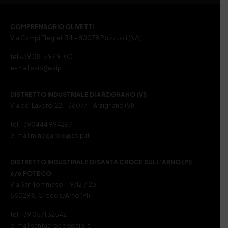
COMPRENSORIO OLIVETTI
Via Campi Flegrei, 34 – 80078 Pozzuoli (NA)
tel +39 081 597 91 00
e-mail ssip@ssip.it
DISTRETTO INDUSTRIALE DI ARZIGNANO (VI)
Via del Lavoro, 22 – 36077 – Arzignano (VI)
tel +390444 994267
e-mail m.nogarole@ssip.it
DISTRETTO INDUSTRIALE DI SANTA CROCE SULL’ARNO (PI)
c/o POTECO
Via San Tommaso, 119/121/123
56029 S. Croce s/Arno (PI)
tel +39 0571 32542
e-mail santacroce@ssip.it