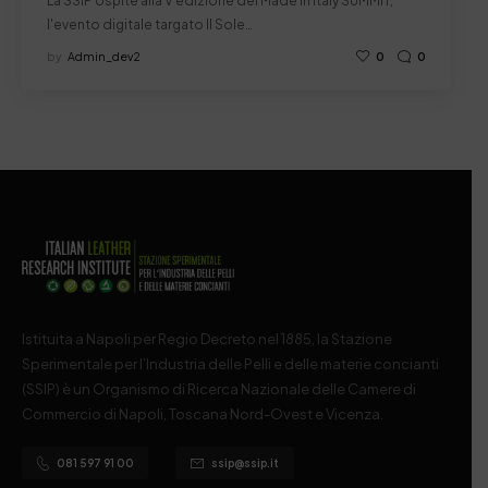
La SSIP ospite alla V edizione del Made in Italy SUMMIT,
l'evento digitale targato Il Sole…
by
Admin_dev2
0
0
Istituita a Napoli per Regio Decreto nel 1885, la Stazione
Sperimentale per l’Industria delle Pelli e delle materie concianti
(SSIP) è un Organismo di Ricerca Nazionale delle Camere di
Commercio di Napoli, Toscana Nord-Ovest e Vicenza.
081 597 91 00
ssip@ssip.it