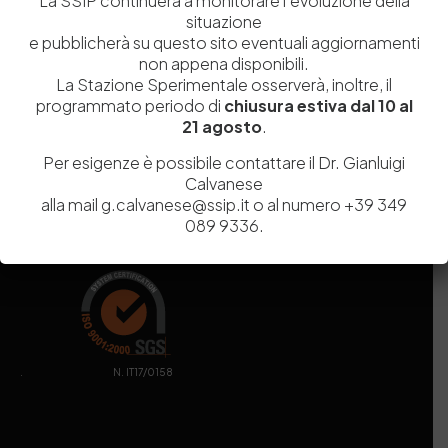
La SSIP continuerà a monitorare l’evoluzione della
Capitale Sociale
Euro
9.690.240,00
situazione
Pec
stazionesperimentaleindustriapelli@legalmail.it
e pubblicherà su questo sito eventuali aggiornamenti
Sede legale
Via Campi Flegrei, 34 – 80078 Pozzuoli (NA) – Tel. +39
non appena disponibili.
081 5979100
La Stazione Sperimentale osserverà, inoltre, il
programmato periodo di
chiusura estiva dal 10 al
21 agosto
.
Per esigenze è possibile contattare il Dr. Gianluigi
Calvanese
alla mail g.calvanese@ssip.it o al numero +39 349
089 9336.
. N. IT17/0158