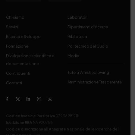
Chi siamo
Laboratori
Servizi
Dipartimenti di ricerca
Ricerca e Sviluppo
Biblioteca
Formazione
Politecnico del Cuoio
Divulgazione scientifica e
Media
documentazione
Tutela Whistleblowing
Contribuenti
Amministrazione Trasparente
Contatti
Codice fiscale e Partita Iva
07936981211
Iscrizione REA
NA 920756
Codice di iscrizione all’Anagrafe Nazionale delle Ricerche del