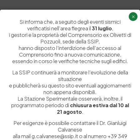
×
Si informa che, a seguito degli eventi sismici
Lascia un commento
verificatisi nell’area flegrea il
31 luglio
,
i gestori e la proprietà del Comprensorio ex Olivetti di
Il tuo indirizzo email non sarà pubblicato.
I campi obbligatori sono
Pozzuoli, sede della SSIP,
contrassegnati
*
hanno disposto l’interdizione dell’accesso al
Comprensorio fino a nuova comunicazione,
essendo in corso le verifiche tecniche sugli edifici.
La SSIP continuerà a monitorare l’evoluzione della
situazione
e pubblicherà su questo sito eventuali aggiornamenti
non appena disponibili.
La Stazione Sperimentale osserverà, inoltre, il
programmato periodo di
chiusura estiva dal 10 al
21 agosto
.
Per esigenze è possibile contattare il Dr. Gianluigi
Calvanese
alla mail g.calvanese@ssip.it o al numero +39 349
Salva il mio nome, email e sito web in questo browser per la