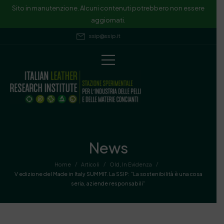
Sito in manutenzione. Alcuni contenuti potrebbero non essere
aggiornati.
ssip@ssip.it
News
/
/
/
Home
Articoli
Old
,
In Evidenza
V edizione del Made in Italy SUMMIT. La SSIP: “La sostenibilità è una cosa
seria, aziende responsabili”