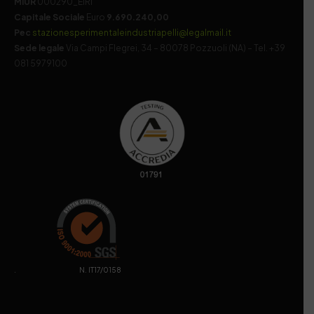
MIUR
000290_EIRI
Capitale Sociale
Euro
9.690.240,00
Pec
stazionesperimentaleindustriapelli@legalmail.it
Sede legale
Via Campi Flegrei, 34 – 80078 Pozzuoli (NA) – Tel. +39
081 5979100
. N. IT17/0158