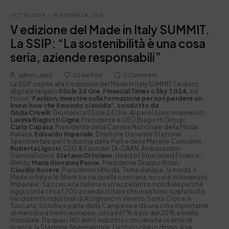
OCT 03 2024
/
IN EVIDENZA
,
OLD
V edizione del Made in Italy SUMMIT.
La SSIP: “La sostenibilità è una cosa
seria, aziende responsabili”
admin_dev2
0
Like Post
0
Comment
La SSIP ospite alla V edizione del Made in Italy SUMMIT, l’evento
digitale targato
Il Sole 24 Ore
,
Financial Times
e
Sky TG24,
sul
focus “
Fashion, investire sulla formazione per non perdere un
know how che il mondo ci invidia”, condotto da
Giulia Crivelli
, Giornalista Il Sole 24 Ore
.
Al panel sono intervenuti:
Lavinia Biagiotti Cigna
, Presidente e CEO Biagiotti Group;
Carlo Capasa
, Presidente della Camera Nazionale della Moda
Italiana;
Edoardo Imperiale
, Direttore Generale Stazione
Sperimentale per l’Industria delle Pelli e delle Materie Concianti;
Roberta Ligossi
, CEO & Founder TA-DAAN, Ambassador
GammaDonna;
Stefano Ortolano
, Head of Structured Finance,
illimity;
Maria Giovanna Paone
, Presidente Gruppo Kiton;
Claudio Rovere
, Presidente HModa. Tema dunque, la moda, il
Made in Italy e le filiere tra cui quella conciaria, su cui è intervenuto
Imperiale: “La conceria italiana è un’eccellenza mondiale perché
oggi conta circa 1.200 aziende in Italia che insistono soprattutto
nei distretti industriali di Arzignano in Veneto, Santa Croce in
Toscana, Solofra e parte della Campania e dà una cifra importante
di mercato a livello europeo, circa il 67% e più del 20% a livello
mondiale. Da quasi 140 anni l’industria conciaria ha un ente di
ricerca: la Stazione Sperimentale, l’istituto che io dirigo, è un