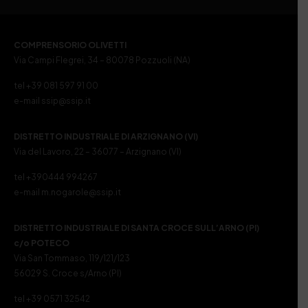
COMPRENSORIO OLIVETTI
Via Campi Flegrei, 34 – 80078 Pozzuoli (NA)
tel +39 081 597 91 00
e-mail ssip@ssip.it
DISTRETTO INDUSTRIALE DI ARZIGNANO (VI)
Via del Lavoro, 22 – 36077 – Arzignano (VI)
tel +390444 994267
e-mail m.nogarole@ssip.it
DISTRETTO INDUSTRIALE DI SANTA CROCE SULL’ARNO (PI)
c/o POTECO
Via San Tommaso, 119/121/123
56029 S. Croce s/Arno (PI)
tel +39 0571 32542