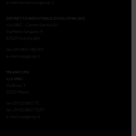
e-mail santacroce@ssip.it
DISTRETTO INDUSTRIALE DI SOLOFRA (AV)
c/o UNIC – Centro Servizi ASI
Via Melito Iangano, 9
83029 Solofra (AV)
tel +39 0825 582740
e-mail ssip@ssip.it
MILANO (MI)
c/o UNIC
Via Brisa, 3
20123 Milano
tel +39 02 8807711
tel +39 02 880771297
e-mail ssip@ssip.it