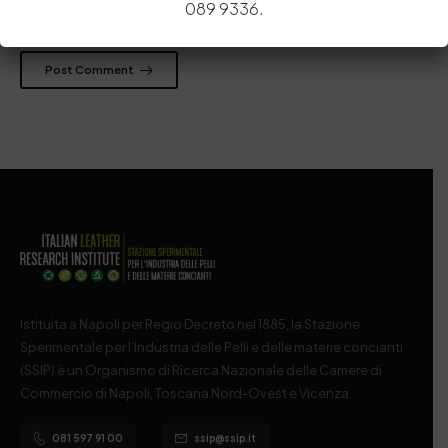
089 9336.
prossima volta che commento.
Post Comment
Istituita a Napoli per Regio Decreto nel 1885, la Stazione
Sperimentale per l’Industria delle Pelli e delle materie concianti
(SSIP) è un Organismo di Ricerca Nazionale delle Camere di
Commercio di Napoli, Toscana Nord-Ovest e Vicenza.
081 597 91 00
ssip@ssip.it