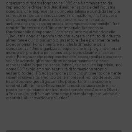
organismo di ricerca fondato nel 1885 che è amministrato da
imprenditori e dirigenti di Unic (l’unione nazionale dell’industria
conciaria) che rappresenta la conceria italiana e quindi da sempre
si investe in ricerca, in innovazione, in formazione, in tutto quello
che può migliorare il prodotto ma anche ridurre l’impatto
ambientale e realizzare un prodotto sempre più sostenibile”. Tra i
temi dell’intervento del Direttore Imperiale, la necessità
fondamentale di superare “l’ignoranza” attorno al mondo pelle:
“L’industria conciaria non fa altro che lavorare un rifiuto di industria
alimentare e quindi parliamo di un settore che è pienamente nella
bioeconomia”. Fondamentale è anche la diffusione della
conoscenza: “Unic organizza Lineapelle che è la più grande fiera al
mondo del prodotto pelle, tenutasi proprio durante la fashion
week. Bisogna anche comprendere che la sostenibilità è una cosa
seria, le aziende, gli imprenditori conciari hanno una grande
responsabilità in questo senso. Infine”, ha concluso Imperiale, “noi
come SSIP svolgiamo molta attività di formazione proprio
nell’ambito degli ITS Academy che sono uno strumento che mette
insieme l’università, il mondo delle imprese, il mondo delle scuole.
E sono proprio questi giovani che poi portano innovazione e
creatività all’interno delle aziende. La nostra stessa sede è in un
posto iconico, siamo dentro il polo tecnologico Adriano Olivetti
a Pozzuoli, quindi è un ambiente che ti stimola appunto, anche alla
creatività, all’innovazione e all’etica”.