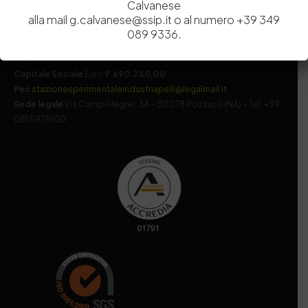
Calvanese
Codice fiscale e Partita Iva
07936981211
alla mail g.calvanese@ssip.it o al numero +39 349
Iscrizione REA
NA 920756
089 9336.
Codice di iscrizione all’Anagrafe Nazionale delle Ricerche del
MIUR
000290_EIRI
Capitale Sociale
Euro
9.690.240,00
Pec
stazionesperimentaleindustriapelli@legalmail.it
Sede legale
Via Campi Flegrei, 34 – 80078 Pozzuoli (NA) – Tel. +39
081 5979100