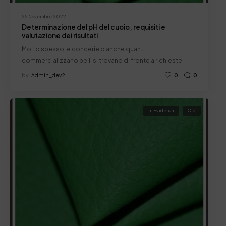
25 Novembre 2022
Determinazione del pH del cuoio, requisiti e
valutazione dei risultati
Molto spesso le concerie o anche quanti
commercializzano pelli si trovano di fronte a richieste…
by
Admin_dev2
0
0
In Evidenza
Old