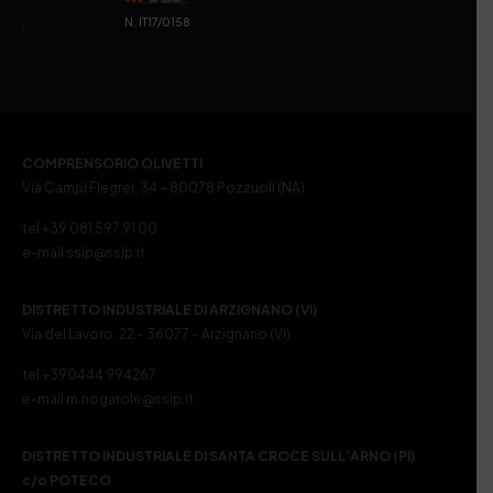
. N. IT17/0158
COMPRENSORIO OLIVETTI
Via Campi Flegrei, 34 – 80078 Pozzuoli (NA)
tel +39 081 597 91 00
e-mail ssip@ssip.it
DISTRETTO INDUSTRIALE DI ARZIGNANO (VI)
Via del Lavoro, 22 – 36077 – Arzignano (VI)
tel +390444 994267
e-mail m.nogarole@ssip.it
DISTRETTO INDUSTRIALE DI SANTA CROCE SULL’ARNO (PI)
c/o POTECO