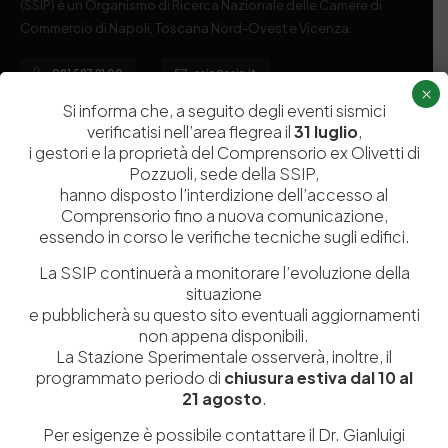
(SSIP) è un Organismo di Ricerca Nazionale delle Camere di
Commercio di Napoli, Toscana Nord-Ovest e Vicenza.
081 597 91 00
ssip@ssip.it
×
Si informa che, a seguito degli eventi sismici
verificatisi nell’area flegrea il
31 luglio
,
Chi siamo
Laboratori
i gestori e la proprietà del Comprensorio ex Olivetti di
Pozzuoli, sede della SSIP,
Servizi
Dipartimenti di ricerca
hanno disposto l’interdizione dell’accesso al
Ricerca e Sviluppo
Biblioteca
Comprensorio fino a nuova comunicazione,
essendo in corso le verifiche tecniche sugli edifici.
Formazione
Politecnico del Cuoio
Divulgazione scientifica e
Media
La SSIP continuerà a monitorare l’evoluzione della
situazione
documentazione
e pubblicherà su questo sito eventuali aggiornamenti
Tutela Whistleblowing
Contribuenti
non appena disponibili.
La Stazione Sperimentale osserverà, inoltre, il
Amministrazione Trasparente
Contatti
programmato periodo di
chiusura estiva dal 10 al
21 agosto
.
Per esigenze è possibile contattare il Dr. Gianluigi