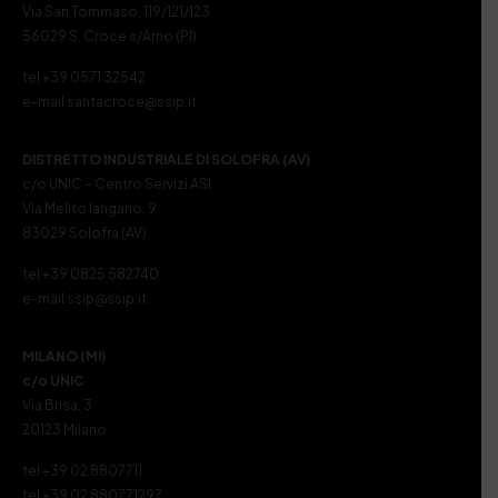
Via San Tommaso, 119/121/123
56029 S. Croce s/Arno (PI)
tel +39 0571 32542
e-mail santacroce@ssip.it
DISTRETTO INDUSTRIALE DI SOLOFRA (AV)
c/o UNIC – Centro Servizi ASI
Via Melito Iangano, 9
83029 Solofra (AV)
tel +39 0825 582740
e-mail ssip@ssip.it
MILANO (MI)
c/o UNIC
Via Brisa, 3
20123 Milano
tel +39 02 8807711
tel +39 02 880771297