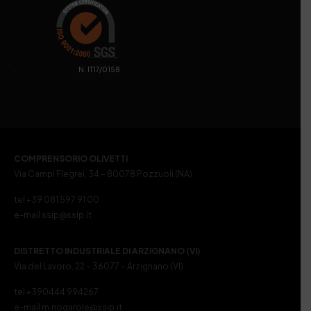
. N. IT17/0158
COMPRENSORIO OLIVETTI
Via Campi Flegrei, 34 – 80078 Pozzuoli (NA)
tel +39 081 597 91 00
e-mail ssip@ssip.it
DISTRETTO INDUSTRIALE DI ARZIGNANO (VI)
Via del Lavoro, 22 – 36077 – Arzignano (VI)
tel +390444 994267
e-mail m.nogarole@ssip.it