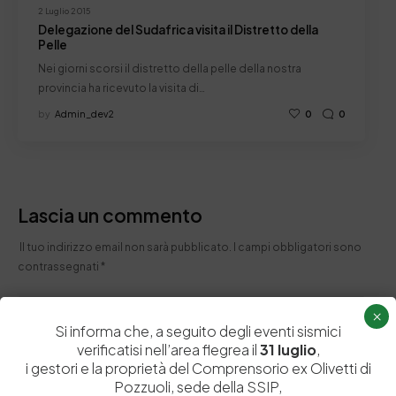
2 Luglio 2015
Delegazione del Sudafrica visita il Distretto della
Pelle
Nei giorni scorsi il distretto della pelle della nostra
provincia ha ricevuto la visita di…
by
Admin_dev2
0
0
Lascia un commento
Il tuo indirizzo email non sarà pubblicato.
I campi obbligatori sono
contrassegnati
*
×
Si informa che, a seguito degli eventi sismici
verificatisi nell’area flegrea il
31 luglio
,
i gestori e la proprietà del Comprensorio ex Olivetti di
Pozzuoli, sede della SSIP,