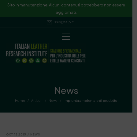
Sito in manutenzione. Alcuni contenuti potrebbero non essere
aggiornati.
ssip@ssip.it
News
/
/
/
Home
Articoli
News
Impronta ambientale di prodotto
OCT 12 2015
/
NEWS