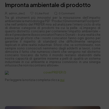
Impronta ambientale di prodotto
admin_dev2
0
Like Post
0
Comment
Tra gli strumenti più innovativi per la misurazione dell’impatto
ambientale la metodologia PEF “Product Environmental Footprint”
che nell’ambito del PREFER mira ad analizzare l’intero ciclo di vita
di diverse categorie di prodotti tra cui la pelle. «L’impegno di
questo distretto conciario per contenere l’impatto ambientale –
dice il presidente Assoconciatori Franco Donati – è una realtà che
passa per gli sforzi che i nostri conciatori fanno ogni giorno per
garantire il rispetto di standard che difficilmente vengono
replicati in altre realtà industriali. Sforzi che, va sottolineato, non
sempre sono conosciuti nemmeno dagli addetti ai lavori, come
dimostra il fatto che numerosi clienti che vengono nel distretto
conciario toscano da tutto il mondo restano sbalorditi dalla
nostra capacità di garantire insieme a pelli di qualità un sistema
industriale in cui ambiente e impresa convivono in una sinergia
virtuosa che non riscontrano altrove».
Per leggere la notizia completa clicca
qui