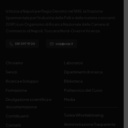
Istituita a Napoli per Regio Decreto nel 1885, la Stazione
Sperimentale per l’Industria delle Pelli e delle materie concianti
(SSIP) è un Organismo di Ricerca Nazionale delle Camere di
Commercio di Napoli, Toscana Nord-Ovest e Vicenza.
081 597 91 00
ssip@ssip.it
Chi siamo
Laboratori
Servizi
Dipartimenti di ricerca
Ricerca e Sviluppo
Biblioteca
Formazione
Politecnico del Cuoio
Divulgazione scientifica e
Media
documentazione
Tutela Whistleblowing
Contribuenti
Amministrazione Trasparente
Contatti