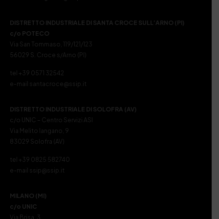
DISTRETTO INDUSTRIALE DI SANTA CROCE SULL’ARNO (PI)
c/o POTECO
Via San Tommaso, 119/121/123
56029 S. Croce s/Arno (PI)
tel +39 0571 32542
e-mail santacroce@ssip.it
DISTRETTO INDUSTRIALE DI SOLOFRA (AV)
c/o UNIC – Centro Servizi ASI
Via Melito Iangano, 9
83029 Solofra (AV)
tel +39 0825 582740
e-mail ssip@ssip.it
MILANO (MI)
c/o UNIC
Via Brisa, 3