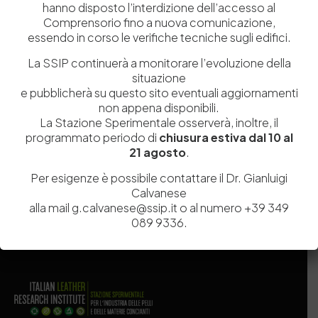
hanno disposto l’interdizione dell’accesso al
Comprensorio fino a nuova comunicazione,
essendo in corso le verifiche tecniche sugli edifici.
La SSIP continuerà a monitorare l’evoluzione della
situazione
e pubblicherà su questo sito eventuali aggiornamenti
Salva il mio nome, email e sito web in questo browser per la
non appena disponibili.
La Stazione Sperimentale osserverà, inoltre, il
prossima volta che commento.
programmato periodo di
chiusura estiva dal 10 al
21 agosto
.
Post Comment
Per esigenze è possibile contattare il Dr. Gianluigi
Calvanese
alla mail g.calvanese@ssip.it o al numero +39 349
089 9336.