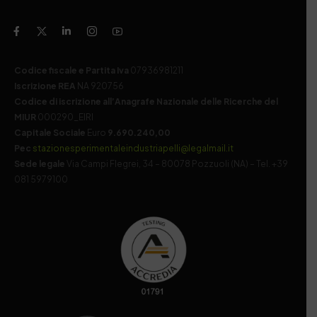
Codice fiscale e Partita Iva
07936981211
Iscrizione REA
NA 920756
Codice di iscrizione all’Anagrafe Nazionale delle Ricerche del
MIUR
000290_EIRI
Capitale Sociale
Euro
9.690.240,00
Pec
stazionesperimentaleindustriapelli@legalmail.it
Sede legale
Via Campi Flegrei, 34 – 80078 Pozzuoli (NA) – Tel. +39
081 5979100