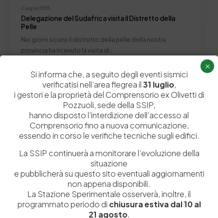
2 Luglio 2015
Delegazione del Sudafrica visita il Distretto della
Pelle
Nei giorni scorsi il distretto della pelle della nostra
provincia ha ricevuto la visita di…
×
by
Admin_dev2
0
0
Si informa che, a seguito degli eventi sismici
verificatisi nell’area flegrea il
31 luglio
,
i gestori e la proprietà del Comprensorio ex Olivetti di
Pozzuoli, sede della SSIP,
hanno disposto l’interdizione dell’accesso al
Lascia un commento
Comprensorio fino a nuova comunicazione,
essendo in corso le verifiche tecniche sugli edifici.
Il tuo indirizzo email non sarà pubblicato.
I campi obbligatori sono
contrassegnati
*
La SSIP continuerà a monitorare l’evoluzione della
situazione
e pubblicherà su questo sito eventuali aggiornamenti
non appena disponibili.
La Stazione Sperimentale osserverà, inoltre, il
programmato periodo di
chiusura estiva dal 10 al
21 agosto
.