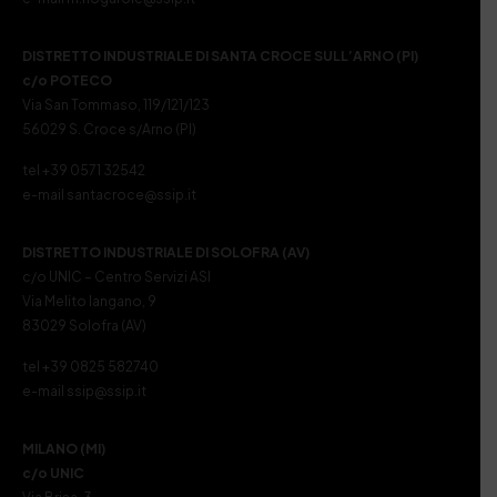
DISTRETTO INDUSTRIALE DI SANTA CROCE SULL’ARNO (PI)
c/o POTECO
Via San Tommaso, 119/121/123
56029 S. Croce s/Arno (PI)
tel +39 0571 32542
e-mail santacroce@ssip.it
DISTRETTO INDUSTRIALE DI SOLOFRA (AV)
c/o UNIC – Centro Servizi ASI
Via Melito Iangano, 9
83029 Solofra (AV)
tel +39 0825 582740
e-mail ssip@ssip.it
MILANO (MI)
c/o UNIC