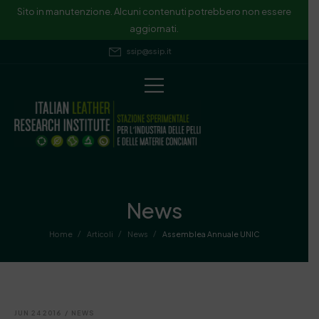
Sito in manutenzione. Alcuni contenuti potrebbero non essere
aggiornati.
ssip@ssip.it
News
/
/
/
Home
Articoli
News
Assemblea Annuale UNIC
JUN 24 2016
/
NEWS