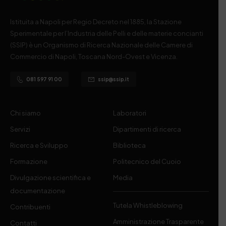
Istituita a Napoli per Regio Decreto nel 1885, la Stazione
Sperimentale per l’Industria delle Pelli e delle materie concianti
(SSIP) è un Organismo di Ricerca Nazionale delle Camere di
Commercio di Napoli, Toscana Nord-Ovest e Vicenza.
081 597 91 00
ssip@ssip.it
Chi siamo
Laboratori
Servizi
Dipartimenti di ricerca
Ricerca e Sviluppo
Biblioteca
Formazione
Politecnico del Cuoio
Divulgazione scientifica e
Media
documentazione
Tutela Whistleblowing
Contribuenti
Amministrazione Trasparente
Contatti