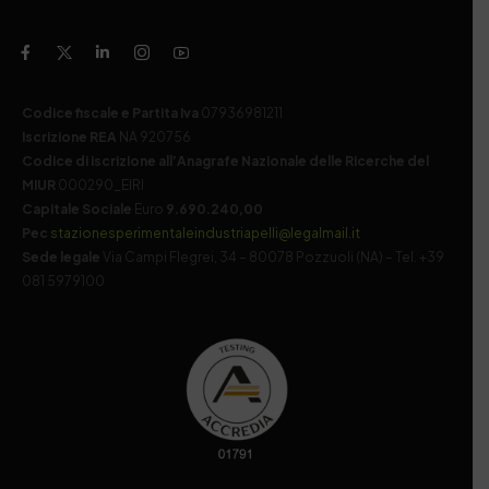
Codice fiscale e Partita Iva
07936981211
Iscrizione REA
NA 920756
Codice di iscrizione all’Anagrafe Nazionale delle Ricerche del
MIUR
000290_EIRI
Capitale Sociale
Euro
9.690.240,00
Pec
stazionesperimentaleindustriapelli@legalmail.it
Sede legale
Via Campi Flegrei, 34 – 80078 Pozzuoli (NA) – Tel. +39
081 5979100