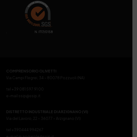
. N. IT17/0158
COMPRENSORIO OLIVETTI
Via Campi Flegrei, 34 – 80078 Pozzuoli (NA)
tel +39 081 597 91 00
e-mail ssip@ssip.it
DISTRETTO INDUSTRIALE DI ARZIGNANO (VI)
Via del Lavoro, 22 – 36077 – Arzignano (VI)
tel +390444 994267
e-mail m.nogarole@ssip.it