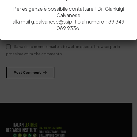
Per esigenze è possibile contattare il Dr. Gianluigi
Calvanese
alla mail g.calvanese@ssip.it o al numero +39 349
089 9336.
Salva il mio nome, email e sito web in questo browser per la
prossima volta che commento.
Post Comment