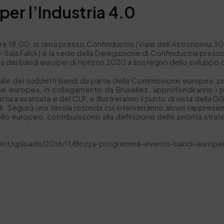
per l’Industria 4.0
re 18.00, si terrà presso Confindustria (Viale dell’Astronomia 30
 Sala Falck) e la sede della Delegazione di Confindustria presso l
 dei bandi europei di Horizon 2020 a sostegno dello sviluppo de
ufficiale dei suddetti bandi da parte della Commissione europea, 
ne europea, in collegamento da Bruxelles, approfondiranno i pri
ttura avanzata e del CLP, e illustreranno il punto di vista della D
i. Seguirà una tavola rotonda cui interverranno alcuni rappresenta
ello europeo, contribuiscono alla definizione delle priorità strate
tent/uploads/2016/11/Bozza-programma-evento-bandi-europei-