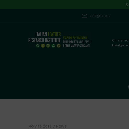
S
ssip@ssip.it
Chi siamo
Divulgazi
NOV 18 2016
/
NEWS