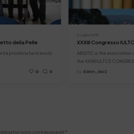
2 Luglio 2015
retto della Pelle
XXXIII Congresso IULT
nostra provincia ha ricevuto
ABQTIC is the association c
the XXXIII IULTCS CONGRE
0
0
by
Admin_dev2
obbligatori sono contrassegnati
*