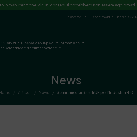
ito in manutenzione. Alcuni contenuti potrebbero non essere aggiornati.
Laboratori
Dipartimenti di Ricerca e Svi
Servizi
Ricerca e Sviluppo
Formazione
one scientifica e documentazione
News
Home
Articoli
News
Seminario sui Bandi UE per l’Industria 4.0
/
/
/