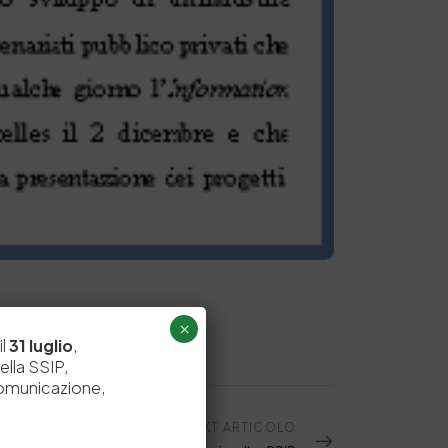
×
il
31 luglio
,
ella SSIP,
comunicazione,
NEXT ARTICOLO