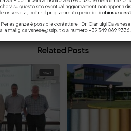
La SSIP continuerà a monitorare l’evoluzione della situazion
Leather and Sustainability in Retail Conference 2016
icherà su questo sito eventuali aggiornamenti non appena disp
e osserverà, inoltre, il programmato periodo di
chiusura est
Per esigenze è possibile contattare il Dr. Gianluigi Calvanese
alla mail g.calvanese@ssip.it o al numero +39 349 089 9336.
Related Posts
News