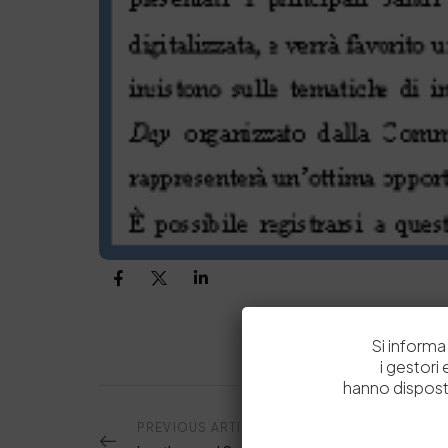
Si informa 
i gestori
hanno dispost
PREVIOUS ARTICOLO