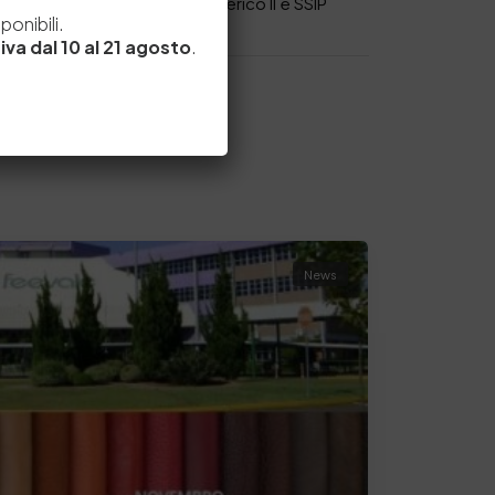
e
Convenzione Università Federico II e SSIP
onibili.
iva dal 10 al 21 agosto
.
News