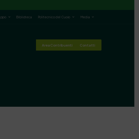
luppo
Biblioteca
Politecnico del Cuoio
Media
Area Contribuenti
Contatti