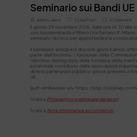
Seminario sui Bandi UE 
admin_dev2
0
Like Post
0
Comment
Il giorno 24 novembre 2016, dalle ore 14.30 alle o
con Assolombarda a Milano (Via Pantano 9, Milano –
seminario tecnico per approfondire la conoscenza
Il seminario anticiperà di pochi giorni il lancio 
parte dell’incontro, i funzionari della Commissio
robotica, dei big data, della fotonica, della manifa
potenziale contributo delle associazioni industrial
diversi partenariati pubblico-privati presenti a liv
UE.
[pdf-embedder url=”https://ssip.it/old/wp-con
Scarica
Programma preliminare dei lavori
Scarica
Nota informativa sui contenuti