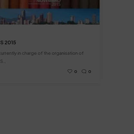
CS 2015
urrently in charge of the organisation of
SS…
0
0