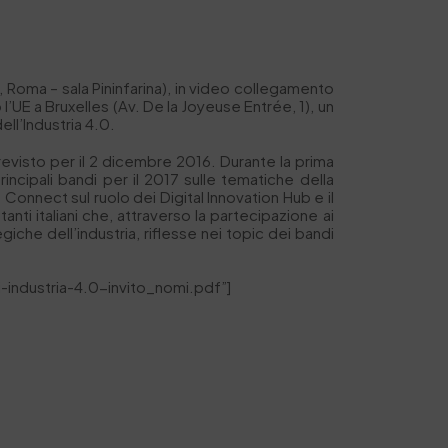
, Roma – sala Pininfarina), in video collegamento
’UE a Bruxelles (Av. De la Joyeuse Entrée, 1), un
ll’Industria 4.0.
previsto per il 2 dicembre 2016. Durante la prima
ncipali bandi per il 2017 sulle tematiche della
G Connect sul ruolo dei Digital Innovation Hub e il
nti italiani che, attraverso la partecipazione ai
giche dell’industria, riflesse nei topic dei bandi
industria-4.0-invito_nomi.pdf”]