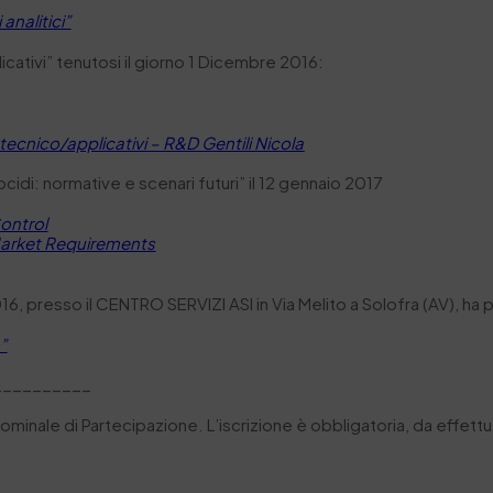
analitici”
plicativi” tenutosi il giorno 1 Dicembre 2016:
i tecnico/applicativi – R&D Gentili Nicola
cidi: normative e scenari futuri” il 12 gennaio 2017
ontrol
Market Requirements
2016, presso il CENTRO SERVIZI ASI in Via Melito a Solofra (AV), ha 
”
__________
 Nominale di Partecipazione. L’iscrizione è obbligatoria, da effettua