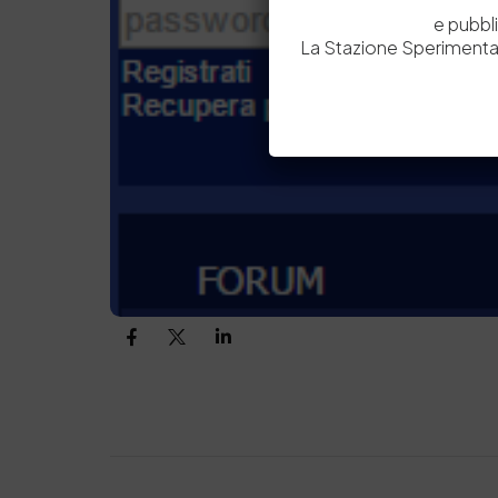
e pubbl
La Stazione Sperimental