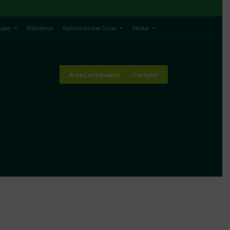
luppo
Biblioteca
Politecnico del Cuoio
Media
Area Contribuenti
Contatti