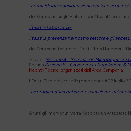
“Formaldeide: considerazioni tecniche ed aspetti 
del Seminario sugli “Ftalati: aspetti analitici ed ap
Ftalati – Labostudio
Ftalati la presenza nel nostro settore e gli aspett
del Seminario tenuto dal Dott. Elton Hurlow sui “Bio
Scarica
Sezione A – Seminar on Microorganism C
Scarica
Sezione B – Government Regulations & 
Incontri Tecnici organizzati dall’Area Campania
Il Dott. Biagio Naviglio il giorno venerdì 22 luglio 
“La problematica del cromo esavalente nel cuoio
______________________________________
A tutti gli intervenuti verrà rilasciato un Attestato