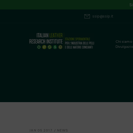
S
ssip@ssip.it
Chi siamo
Divulgazi
JAN 05 2017
/
NEWS