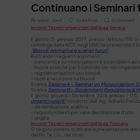
Continuano i Seminari 
admin_dev2
0
Like Post
0
Comment
Incontri Tecnici organizzati dall’Area Veneta
Il giorno 13 gennaio 2017, presso l’Istituto ITIS 
(omologa della AICC negli USA) ha presentato il Se
“Biocidi: normative e scenari futuri”
illustrando i seguenti argomenti:
– panoramica sui microrganismi e sui problemi ad es
– buone pratiche per il controllo dei microrganism
– regolamentazione uso biocidi
– rischi e restrizioni sui biocidi
Scarica
Sezione A – Seminar on Microorganism C
Scarica
Sezione B – Government Regulations & 
Il giorno giovedì 1 Dicembre 2016 presso l’ ITIS G
organici volatili”
condotto dall’ Ing. Adriano Peruz
– determinazione analitica
– requisiti richiesti per varie destinazione d’uso
– origine
Incontri Tecnici organizzati dall’Area Toscana
Si seguito potete scaricare la presentazione del 
del Po.Te.Co., dal titolo: