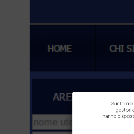
Si informa 
i gestori
hanno dispost