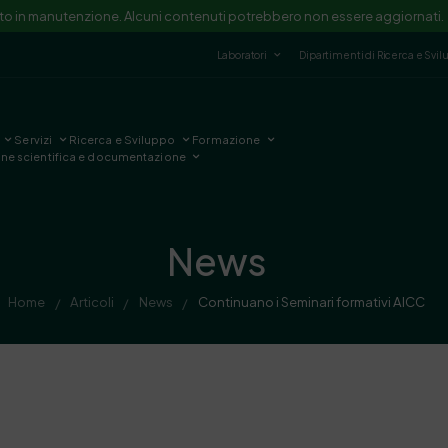
ito in manutenzione. Alcuni contenuti potrebbero non essere aggiornati.
Laboratori
Dipartimenti di Ricerca e Svi
Servizi
Ricerca e Sviluppo
Formazione
one scientifica e documentazione
News
Home
Articoli
News
Continuano i Seminari formativi AICC
/
/
/