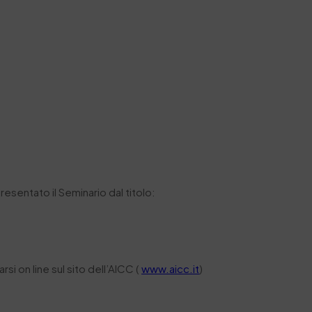
presentato il Seminario dal titolo:
rsi on line sul sito dell’AICC (
www.aicc.it
)