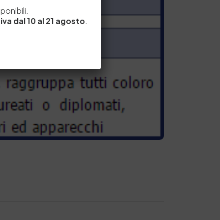
e
onibili.
iva dal 10 al 21 agosto
.