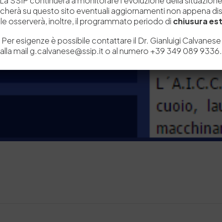
La SSIP continuerà a monitorare l’evoluzione della situazion
icherà su questo sito eventuali aggiornamenti non appena disp
e osserverà, inoltre, il programmato periodo di
chiusura est
Per esigenze è possibile contattare il Dr. Gianluigi Calvanese
alla mail g.calvanese@ssip.it o al numero +39 349 089 9336.