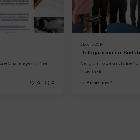
2 Luglio 2015
Delegazione del Sudafric
ure Challenges" is the
Nei giorni scorsi il distrett
la visita di…
0
0
by
Admin_dev2