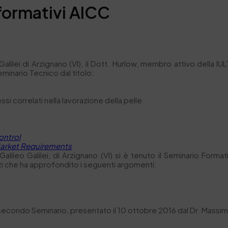
formativi AICC
G.Galilei di Arzignano (VI), il Dott. Hurlow, membro attivo dell
minario Tecnico dal titolo:
si correlati nella lavorazione della pelle
i
ontrol
Market Requirements
alileo Galilei, di Arzignano (VI) si è tenuto il Seminario Forma
zi che ha approfondito i seguenti argomenti:
secondo Seminario, presentato il 10 ottobre 2016 dal Dr. Massim