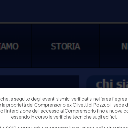
che, a seguito degli eventi sismici verificatisi nell’area flegrea 
 e la proprietà del Comprensorio ex Olivetti di Pozzuoli, sede d
o l’interdizione dell’accesso al Comprensorio fino a nuova 
essendo in corso le verifiche tecniche sugli edifici.