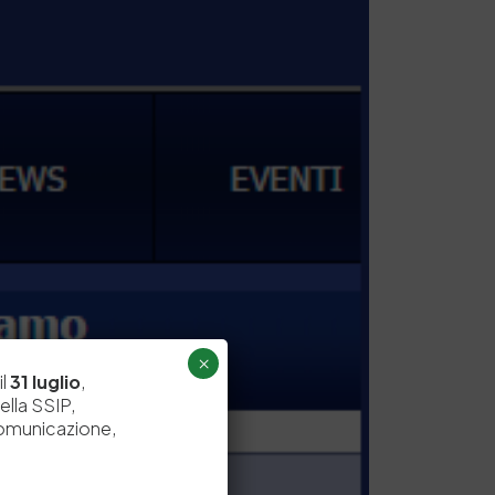
×
il
31 luglio
,
ella SSIP,
comunicazione,