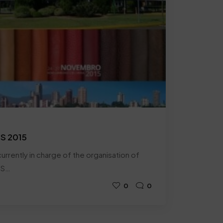
CS 2015
urrently in charge of the organisation of
SS…
0
0