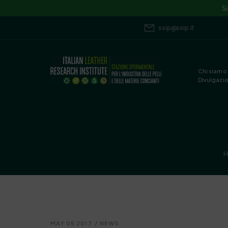
S
ssip@ssip.it
Chi siamo
Divulgazi
MAY 05 2017
/
NEWS