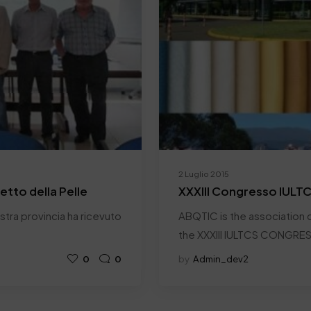
2 Luglio 2015
retto della Pelle
XXXIII Congresso IULT
nostra provincia ha ricevuto
ABQTIC is the association c
the XXXIII IULTCS CONGRE
0
0
by
Admin_dev2