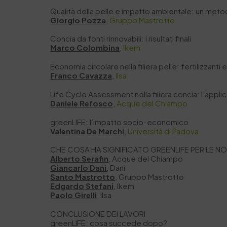
Qualità della pelle e impatto ambientale: un meto
Giorgio Pozza
,
Gruppo Mastrotto
Concia da fonti rinnovabili: i risultati finali
Marco Colombina
,
Ikem
Economia circolare nella filiera pelle: fertilizzanti
Franco Cavazza
,
Ilsa
Life Cycle Assessment nella filiera concia: l’appl
Daniele Refosco
,
Acque del Chiampo
greenLIFE: l’impatto socio-economico
Valentina De Marchi
,
Università di Padova
CHE COSA HA SIGNIFICATO GREENLIFE PER LE N
Alberto Serafin
, Acque del Chiampo
Giancarlo Dani
, Dani
Santo Mastrotto
, Gruppo Mastrotto
Edgardo Stefani
, Ikem
Paolo Girelli
, Ilsa
CONCLUSIONE DEI LAVORI
greenLIFE: cosa succede dopo?