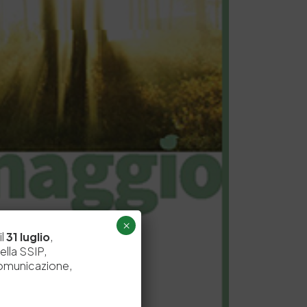
×
il
31 luglio
,
ella SSIP,
comunicazione,