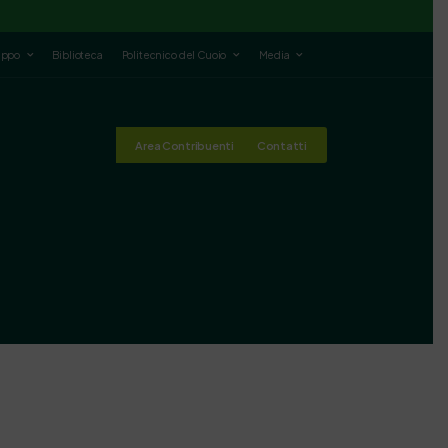
luppo
Biblioteca
Politecnico del Cuoio
Media
Area Contribuenti
Contatti