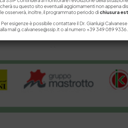
La SSIP continuerà a monitorare l’evoluzione della situazion
icherà su questo sito eventuali aggiornamenti non appena disp
e osserverà, inoltre, il programmato periodo di
chiusura est
Per esigenze è possibile contattare il Dr. Gianluigi Calvanese
alla mail g.calvanese@ssip.it o al numero +39 349 089 9336.