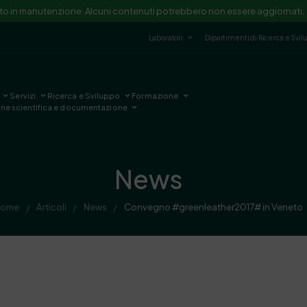
ito in manutenzione. Alcuni contenuti potrebbero non essere aggiornati.
Laboratori
Dipartimenti di Ricerca e Svi
Servizi
Ricerca e Sviluppo
Formazione
one scientifica e documentazione
News
Home
Articoli
News
Convegno #greenleather2017# in Veneto
/
/
/