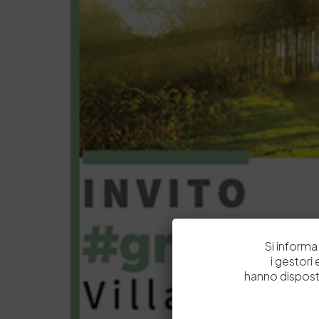
Si informa 
i gestori
hanno dispost