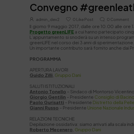
Convegno #greenleat
admin_dev2
0
Like Post
0
Comment
Il giorno 9 maggio 2017, dalle ore 10.00 alle ore 
Progetto greenLIFE
a cui hanno partecipato cinq
L’appuntamento si snoderà su un intenso programma
greenLIFE nel corso dei 3 anni di sperimentazione
Un importante contributo sarà fornito anche dai Pre
PROGRAMMA
APERTURA LAVORI
Guido Zilli
,
Gruppo Dani
SALUTI ISTITUZIONALI
Antonio Tonello
– Sindaco di Montorso Vicentin
Giorgio Gentili
n
– Presidente
Consiglio di Bacin
Paolo Gurisatti
– Presidente
Distretto della Pell
Gianni Russo
– Presidente
Unione Nazionale Indus
RELAZIONI TECNICHE
Depilazione ossidativa: siamo arrivati alla scala ind
Roberto Mecenero
,
Gruppo Dani