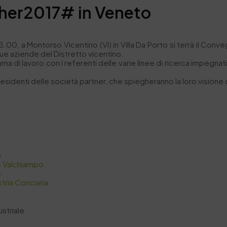
her2017# in Veneto
13.00, a Montorso Vicentino (VI) in Villa Da Porto si terrà il C
ue aziende del Distretto vicentino.
 di lavoro con i referenti delle varie linee di ricerca impegnati
.
sidenti delle società partner, che spiegheranno la loro visione de
o
o Valchiampo
e
tria Conciaria
ustriale