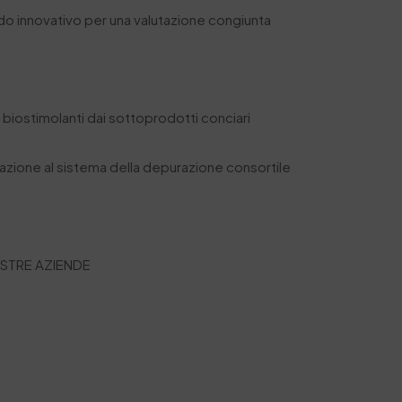
do innovativo per una valutazione congiunta
 e biostimolanti dai sottoprodotti conciari
icazione al sistema della depurazione consortile
OSTRE AZIENDE