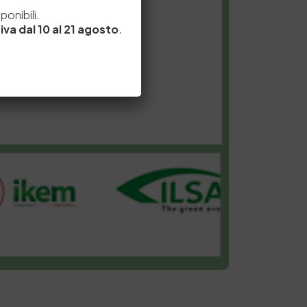
e
onibili.
iva dal 10 al 21 agosto
.