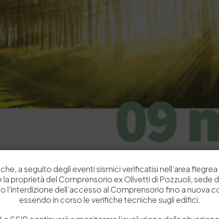
che, a seguito degli eventi sismici verificatisi nell’area flegrea 
 e la proprietà del Comprensorio ex Olivetti di Pozzuoli, sede d
o l’interdizione dell’accesso al Comprensorio fino a nuova 
essendo in corso le verifiche tecniche sugli edifici.