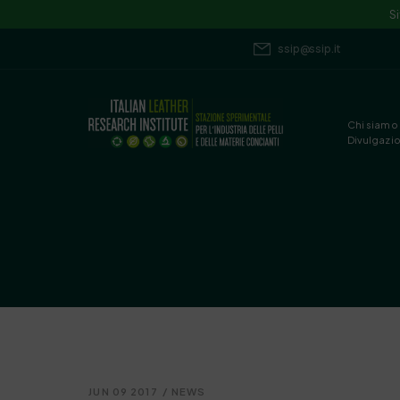
S
ssip@ssip.it
Chi siamo
Divulgazi
JUN 09 2017
/
NEWS