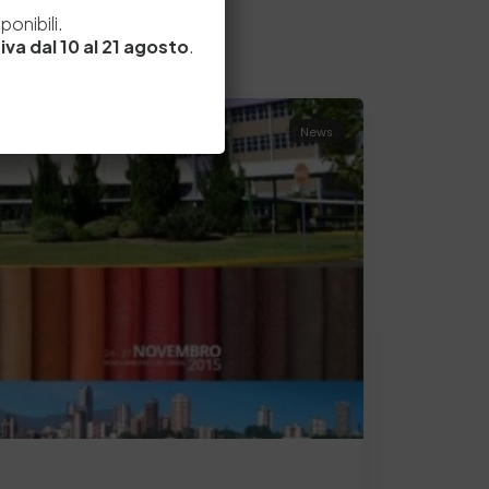
e
onibili.
iva dal 10 al 21 agosto
.
News