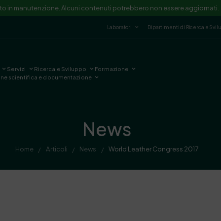
ito in manutenzione. Alcuni contenuti potrebbero non essere aggiornati.
Laboratori
Dipartimenti di Ricerca e Svi
Servizi
Ricerca e Sviluppo
Formazione
one scientifica e documentazione
News
Home
Articoli
News
World Leather Congress 2017
/
/
/