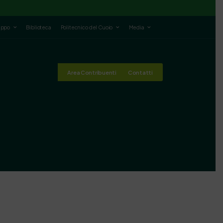
luppo
Biblioteca
Politecnico del Cuoio
Media
Area Contribuenti
Contatti