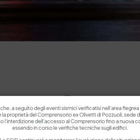
2020
che, a seguito degli eventi sismici verificatisi nell’area flegrea 
 e la proprietà del Comprensorio ex Olivetti di Pozzuoli, sede d
o l’interdizione dell’accesso al Comprensorio fino a nuova 
essendo in corso le verifiche tecniche sugli edifici.