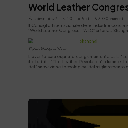
World Leather Congre
admin_dev2
0
Like Post
0
Comment
Il Consiglio Internazionale delle Industrie conciar
“World Leather Congress – WLC” si terrà a Shanghai
Skyline Shanghai (Cina)
L’evento sarà ospitato congiuntamente dalla “Leat
il dibattito “The Leather Revolution”, durante il
dell’innovazione tecnologica, del miglioramento d