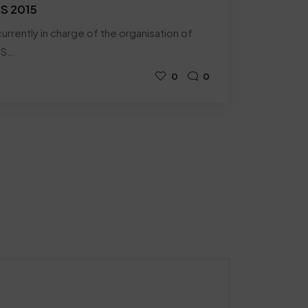
CS 2015
urrently in charge of the organisation of
SS…
0
0