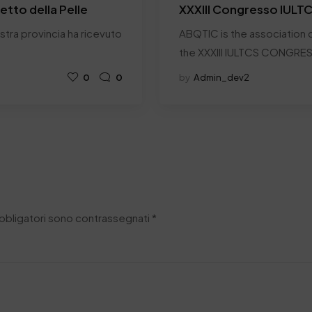
retto della Pelle
XXXIII Congresso IULT
nostra provincia ha ricevuto
ABQTIC is the association c
the XXXIII IULTCS CONGRE
0
0
by
Admin_dev2
obbligatori sono contrassegnati
*