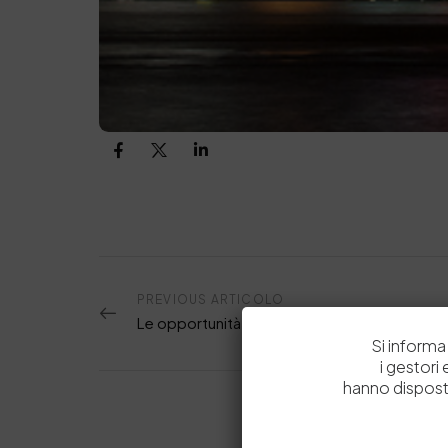
PREVIOUS ARTICOLO
Le opportunità di Finanziamento di Horizon 
Si informa 
i gestori
hanno dispost