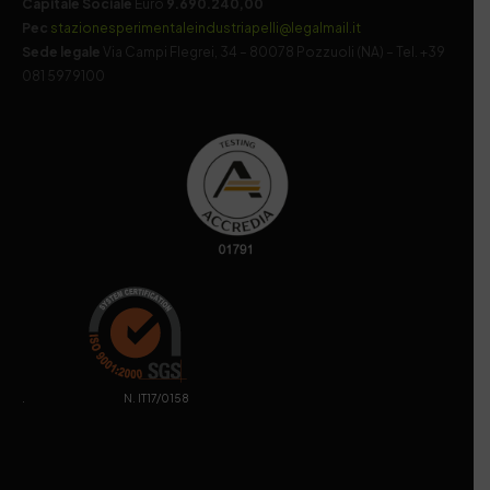
Capitale Sociale
Euro
9.690.240,00
Pec
stazionesperimentaleindustriapelli@legalmail.it
Sede legale
Via Campi Flegrei, 34 – 80078 Pozzuoli (NA) – Tel. +39
081 5979100
. N. IT17/0158