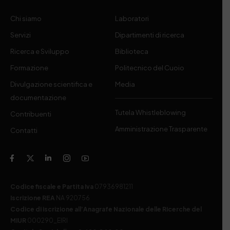
Chi siamo
Laboratori
Servizi
Dipartimenti di ricerca
Ricerca e Sviluppo
Biblioteca
Formazione
Politecnico del Cuoio
Divulgazione scientifica e
Media
documentazione
Tutela Whistleblowing
Contribuenti
Amministrazione Trasparente
Contatti
Codice fiscale e Partita Iva
07936981211
Iscrizione REA
NA 920756
Codice di iscrizione all’Anagrafe Nazionale delle Ricerche del
MIUR
000290_EIRI