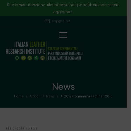
Sito in manutenzione. Alcuni contenuti potrebbero non essere
aggiornati.
ssip@ssip.it
News
/
/
/
Home
Articoli
News
AICC – Programma seminari 2018
FEB 01 2018
/
NEWS