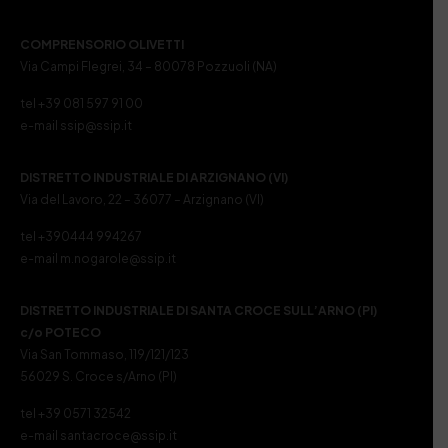
COMPRENSORIO OLIVETTI
Via Campi Flegrei, 34 – 80078 Pozzuoli (NA)
tel +39 081 597 91 00
e-mail ssip@ssip.it
DISTRETTO INDUSTRIALE DI ARZIGNANO (VI)
Via del Lavoro, 22 – 36077 – Arzignano (VI)
tel +390444 994267
e-mail m.nogarole@ssip.it
DISTRETTO INDUSTRIALE DI SANTA CROCE SULL’ARNO (PI)
c/o POTECO
Via San Tommaso, 119/121/123
56029 S. Croce s/Arno (PI)
tel +39 0571 32542
e-mail santacroce@ssip.it