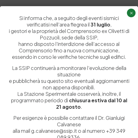
×
Lascia un commento
Si informa che, a seguito degli eventi sismici
verificatisi nell’area flegrea il
31 luglio
,
Il tuo indirizzo email non sarà pubblicato.
I campi obbligatori sono
i gestori e la proprietà del Comprensorio ex Olivetti di
contrassegnati
*
Pozzuoli, sede della SSIP,
hanno disposto l’interdizione dell’accesso al
Comprensorio fino a nuova comunicazione,
essendo in corso le verifiche tecniche sugli edifici.
La SSIP continuerà a monitorare l’evoluzione della
situazione
e pubblicherà su questo sito eventuali aggiornamenti
non appena disponibili.
La Stazione Sperimentale osserverà, inoltre, il
programmato periodo di
chiusura estiva dal 10 al
21 agosto
.
Per esigenze è possibile contattare il Dr. Gianluigi
Calvanese
Salva il mio nome, email e sito web in questo browser per la
alla mail g.calvanese@ssip.it o al numero +39 349
prossima volta che commento.
089 9336.