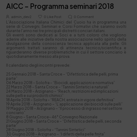
AICC – Programma seminari 2018
admin_dev2
0
Like Post
0
Comment
L´Associazione Italiana Chimici del Cuoio ha in programma una
serie di Convegni, Seminari e Corsi Formativi che saranno svolti
durante l’anno nei tre principali distretti conciari italiani.
Gli eventi sono dedicati ai Soci e a tutti coloro che vogliono
aderire alle iniziative della nostra associazione nello spirito della
divulgazione della conoscenza tecnica applicata alla pelle. Gli
argomenti trattati saranno di attinenza tecnico/scientifica e
riguarderanno diverse problematiche in cui il settore conciario è
quotidianamente messo alla prova.
Il calendario degli incontri prevede:
25 Gennaio 2018 – Santa Croce – “Difettistica delle pelli, prima
parte”
06 Marzo 2018 – Solofra – “Biocidi, applicazioni e normativa”
22 Marzo 2018 – Santa Croce – “Tannini Sintetici e naturali”
24 Marzo 2018 – Arzignano – “Reach, restrizioni ed implicazioni
sulle pelli e sui prodotti chimici”
18 Aprile 2018 – Solofra – “REACH, entrata in vigore definitiva”
19 Aprile 2018 – Arzignano – “L’applicazione dei biocidi sulle pelli”
19 Maggio 2018 – Arzignano – “Il processo di ingrasso nel settore
conciario”
8 Giugno – Santa Croce– 46° Convegno Nazionale
21 Giugno 2018 – Santa Croce – “Difettistica delle pelli, seconda
parte”
28 Giugno 2018 – Solofra – “Tannini Sintetici”
30 Giugno 2018 – Arzignano – “I difetti della pelle finita”