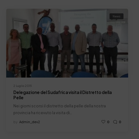
News
2 Luglio 2015
Delegazione del Sudafrica visita il Distretto della
Pelle
Nei giorni scorsi il distretto della pelle della nostra
provincia ha ricevuto la visita di…
by
Admin_dev2
0
0