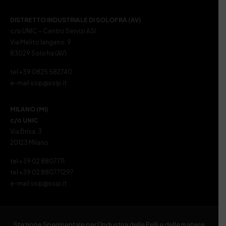
DISTRETTO INDUSTRIALE DI SOLOFRA (AV)
c/o UNIC – Centro Servizi ASI
Via Melito Iangano, 9
83029 Solofra (AV)
tel +39 0825 582740
e-mail ssip@ssip.it
MILANO (MI)
c/o UNIC
Via Brisa, 3
20123 Milano
tel +39 02 8807711
tel +39 02 880771297
e-mail ssip@ssip.it
Stazione Sperimentale per l’Industria delle Pelli e delle materie