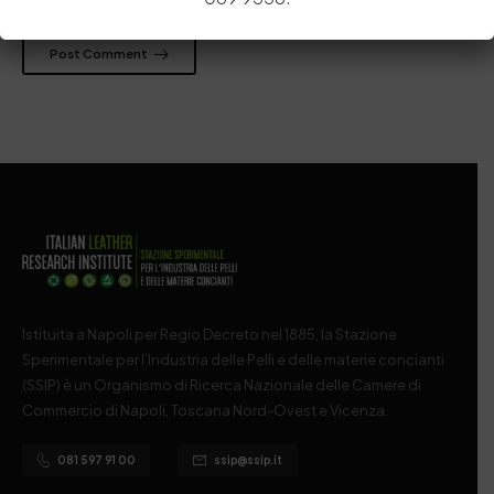
Post Comment
Istituita a Napoli per Regio Decreto nel 1885, la Stazione
Sperimentale per l’Industria delle Pelli e delle materie concianti
(SSIP) è un Organismo di Ricerca Nazionale delle Camere di
Commercio di Napoli, Toscana Nord-Ovest e Vicenza.
081 597 91 00
ssip@ssip.it