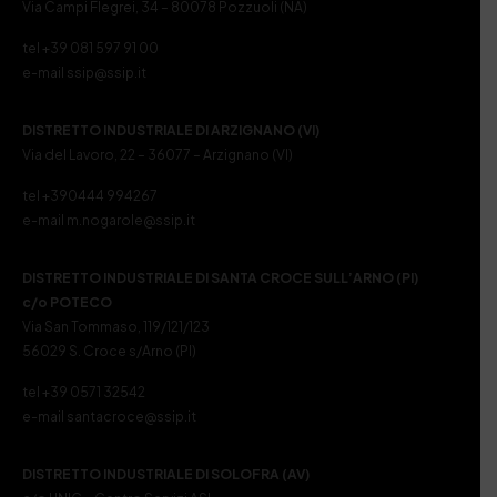
Via Campi Flegrei, 34 – 80078 Pozzuoli (NA)
tel +39 081 597 91 00
e-mail ssip@ssip.it
DISTRETTO INDUSTRIALE DI ARZIGNANO (VI)
Via del Lavoro, 22 – 36077 – Arzignano (VI)
tel +390444 994267
e-mail m.nogarole@ssip.it
DISTRETTO INDUSTRIALE DI SANTA CROCE SULL’ARNO (PI)
c/o POTECO
Via San Tommaso, 119/121/123
56029 S. Croce s/Arno (PI)
tel +39 0571 32542
e-mail santacroce@ssip.it
DISTRETTO INDUSTRIALE DI SOLOFRA (AV)