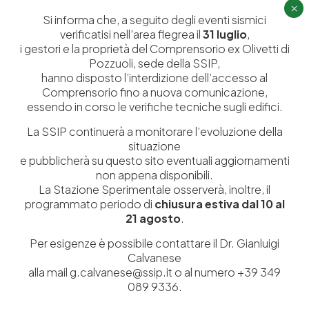
Servizi
Dipartimenti di ricerca
×
Si informa che, a seguito degli eventi sismici
Ricerca e Sviluppo
Biblioteca
verificatisi nell’area flegrea il
31 luglio
,
i gestori e la proprietà del Comprensorio ex Olivetti di
Formazione
Politecnico del Cuoio
Pozzuoli, sede della SSIP,
Divulgazione scientifica e
Media
hanno disposto l’interdizione dell’accesso al
documentazione
Comprensorio fino a nuova comunicazione,
essendo in corso le verifiche tecniche sugli edifici.
Tutela Whistleblowing
Contribuenti
La SSIP continuerà a monitorare l’evoluzione della
Amministrazione Trasparente
Contatti
situazione
e pubblicherà su questo sito eventuali aggiornamenti
non appena disponibili.
La Stazione Sperimentale osserverà, inoltre, il
programmato periodo di
chiusura estiva dal 10 al
Codice fiscale e Partita Iva
07936981211
21 agosto
.
Iscrizione REA
NA 920756
Codice di iscrizione all’Anagrafe Nazionale delle Ricerche del
Per esigenze è possibile contattare il Dr. Gianluigi
MIUR
000290_EIRI
Calvanese
alla mail g.calvanese@ssip.it o al numero +39 349
Capitale Sociale
Euro
9.690.240,00
089 9336.
Pec
stazionesperimentaleindustriapelli@legalmail.it
Sede legale
Via Campi Flegrei, 34 – 80078 Pozzuoli (NA) – Tel. +39