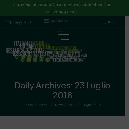
Sito in manutenzione. Alcuni contenuti potrebbero non essere
Sito in manutenzione. Alcuni contenuti potrebbero non
essere aggiornati.
aggiornati.
ssip@ssip.it
ssip@ssip.it
Cerca
Daily Archives: 23 Luglio
2018
/
/
/
/
/
Home
Articoli
News
2018
Luglio
23