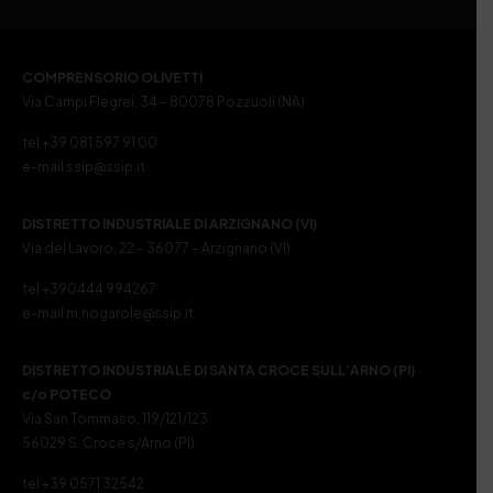
COMPRENSORIO OLIVETTI
Via Campi Flegrei, 34 – 80078 Pozzuoli (NA)
tel +39 081 597 91 00
e-mail ssip@ssip.it
DISTRETTO INDUSTRIALE DI ARZIGNANO (VI)
Via del Lavoro, 22 – 36077 – Arzignano (VI)
tel +390444 994267
e-mail m.nogarole@ssip.it
DISTRETTO INDUSTRIALE DI SANTA CROCE SULL’ARNO (PI)
c/o POTECO
Via San Tommaso, 119/121/123
56029 S. Croce s/Arno (PI)
tel +39 0571 32542