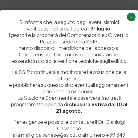
×
Si informa che, a seguito degli eventi sismici
Lascia un commento
verificatisi nell’area flegrea il
31 luglio
,
i gestori e la proprietà del Comprensorio ex Olivetti di
Il tuo indirizzo email non sarà pubblicato.
I campi obbligatori sono
Pozzuoli, sede della SSIP,
contrassegnati
*
hanno disposto l’interdizione dell’accesso al
Comprensorio fino a nuova comunicazione,
essendo in corso le verifiche tecniche sugli edifici.
La SSIP continuerà a monitorare l’evoluzione della
situazione
e pubblicherà su questo sito eventuali aggiornamenti
non appena disponibili.
La Stazione Sperimentale osserverà, inoltre, il
programmato periodo di
chiusura estiva dal 10 al
21 agosto
.
Per esigenze è possibile contattare il Dr. Gianluigi
Calvanese
alla mail g.calvanese@ssip.it o al numero +39 349
Salva il mio nome, email e sito web in questo browser per la