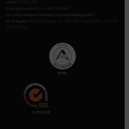
MIUR
000290_EIRI
Capitale Sociale
Euro
9.690.240,00
Pec
stazionesperimentaleindustriapelli@legalmail.it
Sede legale
Via Campi Flegrei, 34 – 80078 Pozzuoli (NA) – Tel. +39
081 5979100
. N. IT17/0158