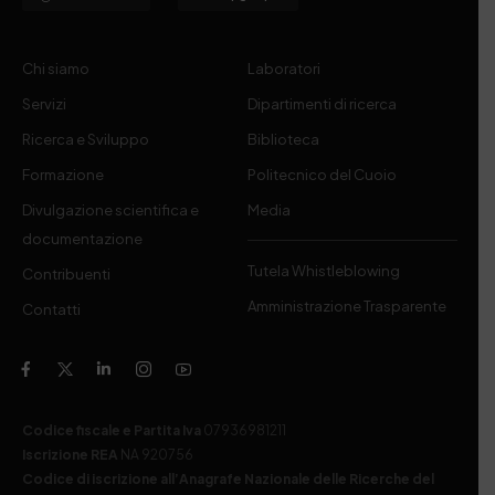
Chi siamo
Laboratori
Servizi
Dipartimenti di ricerca
Ricerca e Sviluppo
Biblioteca
Formazione
Politecnico del Cuoio
Divulgazione scientifica e
Media
documentazione
Tutela Whistleblowing
Contribuenti
Amministrazione Trasparente
Contatti
Codice fiscale e Partita Iva
07936981211
Iscrizione REA
NA 920756
Codice di iscrizione all’Anagrafe Nazionale delle Ricerche del