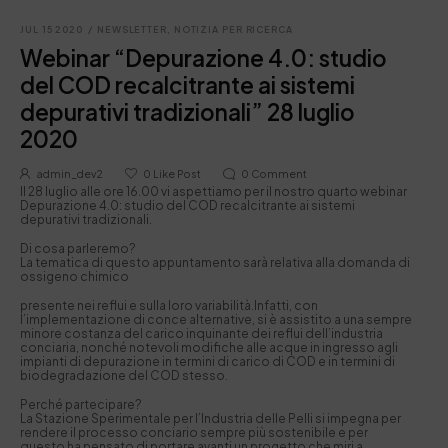
JUL 15 2020
/
NEWSLETTER
,
NOTIZIA PER RICERCA
Webinar “Depurazione 4.0: studio
del COD recalcitrante ai sistemi
depurativi tradizionali” 28 luglio
2020
admin_dev2
0
Like Post
0
Comment
Il 28 luglio alle ore 16.00 vi aspettiamo per il nostro quarto webinar
Depurazione 4.0: studio del COD recalcitrante ai sistemi
depurativi tradizionali.
Di cosa parleremo?
La tematica di questo appuntamento sarà relativa alla domanda di
ossigeno chimico
presente nei reflui e sulla loro variabilità.Infatti, con
l’implementazione di conce alternative, si è assistito a una sempre
minore costanza del carico inquinante dei reflui dell’industria
conciaria, nonché notevoli modifiche alle acque in ingresso agli
impianti di depurazione in termini di carico di COD e in termini di
biodegradazione del COD stesso.
Perché partecipare?
La Stazione Sperimentale per l’Industria delle Pelli si impegna per
rendere il processo conciario sempre più sostenibile e per
questo ha pensato di portare avanti un progetto che miri a