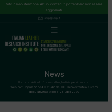
Sito in manutenzione. Alcuni contenuti potrebbero non essere
aggiornati.
ssip@ssip.it
News
/
/
/
Home
Articoli
Newsletter
,
Notizia per ricerca
Webinar “Depurazione 4.0: studio del COD recalcitrante ai sistemi
depurativi tradizionali” 28 luglio 2020