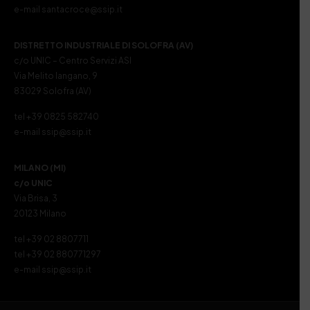
e-mail santacroce@ssip.it
DISTRETTO INDUSTRIALE DI SOLOFRA (AV)
c/o UNIC – Centro Servizi ASI
Via Melito Iangano, 9
83029 Solofra (AV)
tel +39 0825 582740
e-mail ssip@ssip.it
MILANO (MI)
c/o UNIC
Via Brisa, 3
20123 Milano
tel +39 02 8807711
tel +39 02 880771297
e-mail ssip@ssip.it