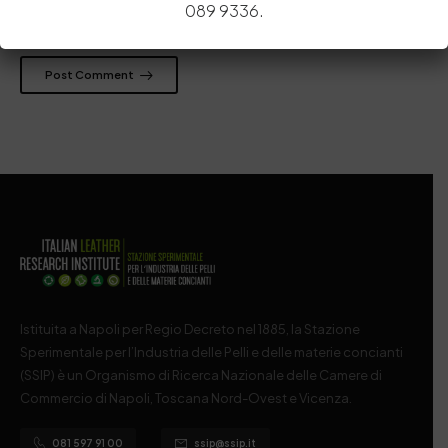
089 9336.
prossima volta che commento.
Post Comment
Istituita a Napoli per Regio Decreto nel 1885, la Stazione
Sperimentale per l’Industria delle Pelli e delle materie concianti
(SSIP) è un Organismo di Ricerca Nazionale delle Camere di
Commercio di Napoli, Toscana Nord-Ovest e Vicenza.
081 597 91 00
ssip@ssip.it