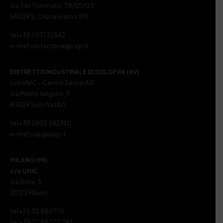
Via San Tommaso, 119/121/123
56029 S. Croce s/Arno (PI)
tel +39 0571 32542
e-mail santacroce@ssip.it
DISTRETTO INDUSTRIALE DI SOLOFRA (AV)
c/o UNIC – Centro Servizi ASI
Via Melito Iangano, 9
83029 Solofra (AV)
tel +39 0825 582740
e-mail ssip@ssip.it
MILANO (MI)
c/o UNIC
Via Brisa, 3
20123 Milano
tel +39 02 8807711
tel +39 02 880771297