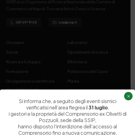
(SSIP) è un Organismo di Ricerca Nazionale delle Camere di
Commercio di Napoli, Toscana Nord-Ovest e Vicenza.
081 597 91 00
ssip@ssip.it
Chi siamo
Laboratori
Servizi
Dipartimenti di ricerca
Ricerca e Sviluppo
Biblioteca
Formazione
Politecnico del Cuoio
Divulgazione scientifica e
Media
documentazione
×
Tutela Whistleblowing
Contribuenti
Si informa che, a seguito degli eventi sismici
verificatisi nell’area flegrea il
31 luglio
,
Amministrazione Trasparente
Contatti
i gestori e la proprietà del Comprensorio ex Olivetti di
Pozzuoli, sede della SSIP,
hanno disposto l’interdizione dell’accesso al
Comprensorio fino a nuova comunicazione,