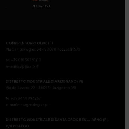
. N. IT17/0158
COMPRENSORIO OLIVETTI
Via Campi Flegrei, 34 – 80078 Pozzuoli (NA)
tel +39 081 597 91 00
e-mail ssip@ssip.it
DISTRETTO INDUSTRIALE DI ARZIGNANO (VI)
Via del Lavoro, 22 – 36077 – Arzignano (VI)
tel +390444 994267
e-mail m.nogarole@ssip.it
DISTRETTO INDUSTRIALE DI SANTA CROCE SULL’ARNO (PI)
c/o POTECO