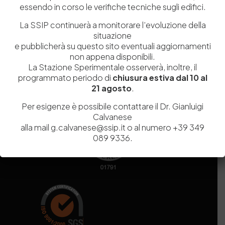
essendo in corso le verifiche tecniche sugli edifici.
Codice fiscale e Partita Iva
07936981211
Iscrizione REA
NA 920756
La SSIP continuerà a monitorare l’evoluzione della
Codice di iscrizione all’Anagrafe Nazionale delle Ricerche del
situazione
MIUR
000290_EIRI
e pubblicherà su questo sito eventuali aggiornamenti
Capitale Sociale
Euro
9.690.240,00
non appena disponibili.
La Stazione Sperimentale osserverà, inoltre, il
Pec
stazionesperimentaleindustriapelli@legalmail.it
programmato periodo di
chiusura estiva dal 10 al
Sede legale
Via Campi Flegrei, 34 – 80078 Pozzuoli (NA) – Tel. +39
21 agosto
.
081 5979100
Per esigenze è possibile contattare il Dr. Gianluigi
Calvanese
alla mail g.calvanese@ssip.it o al numero +39 349
089 9336.