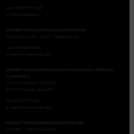
tel +39 081 597 91 00
e-mail ssip@ssip.it
DISTRETTO INDUSTRIALE DI ARZIGNANO (VI)
Via del Lavoro, 22 – 36077 – Arzignano (VI)
tel +390444 994267
e-mail m.nogarole@ssip.it
DISTRETTO INDUSTRIALE DI SANTA CROCE SULL’ARNO (PI)
c/o POTECO
Via San Tommaso, 119/121/123
56029 S. Croce s/Arno (PI)
tel +39 0571 32542
e-mail santacroce@ssip.it
DISTRETTO INDUSTRIALE DI SOLOFRA (AV)
c/o UNIC – Centro Servizi ASI