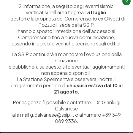
×
Si informa che, a seguito degli eventi sismici
Ricerca e Sviluppo
Biblioteca
verificatisi nell’area flegrea il
31 luglio
,
Formazione
Politecnico del Cuoio
i gestori e la proprietà del Comprensorio ex Olivetti di
Pozzuoli, sede della SSIP,
Divulgazione scientifica e
Media
hanno disposto l’interdizione dell’accesso al
documentazione
Comprensorio fino a nuova comunicazione,
Tutela Whistleblowing
essendo in corso le verifiche tecniche sugli edifici.
Contribuenti
Amministrazione Trasparente
Contatti
La SSIP continuerà a monitorare l’evoluzione della
situazione
e pubblicherà su questo sito eventuali aggiornamenti
non appena disponibili.
La Stazione Sperimentale osserverà, inoltre, il
programmato periodo di
chiusura estiva dal 10 al
Codice fiscale e Partita Iva
07936981211
21 agosto
.
Iscrizione REA
NA 920756
Codice di iscrizione all’Anagrafe Nazionale delle Ricerche del
Per esigenze è possibile contattare il Dr. Gianluigi
MIUR
000290_EIRI
Calvanese
Capitale Sociale
Euro
9.690.240,00
alla mail g.calvanese@ssip.it o al numero +39 349
Pec
stazionesperimentaleindustriapelli@legalmail.it
089 9336.
Sede legale
Via Campi Flegrei, 34 – 80078 Pozzuoli (NA) – Tel. +39
081 5979100