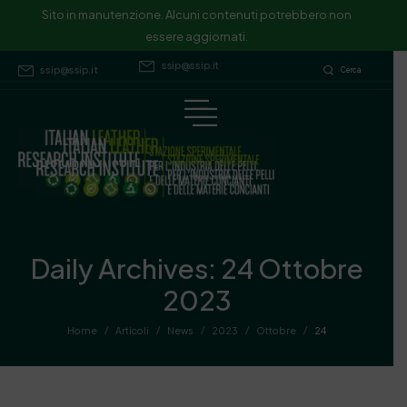
Sito in manutenzione. Alcuni contenuti potrebbero non essere
Sito in manutenzione. Alcuni contenuti potrebbero non
essere aggiornati.
aggiornati.
ssip@ssip.it
ssip@ssip.it
Cerca
Daily Archives: 24 Ottobre
2023
/
/
/
/
/
Home
Articoli
News
2023
Ottobre
24