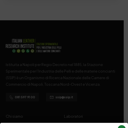
Istituita a Napoli per Regio Decreto nel 1885, la Stazione
Sperimentale per l’Industria delle Pelli e delle materie concianti
(SSIP) è un Organismo di Ricerca Nazionale delle Camere di
Commercio di Napoli, Toscana Nord-Ovest e Vicenza.
081 597 91 00
ssip@ssip.it
Chi siamo
Laboratori
Servizi
Dipartimenti di ricerca