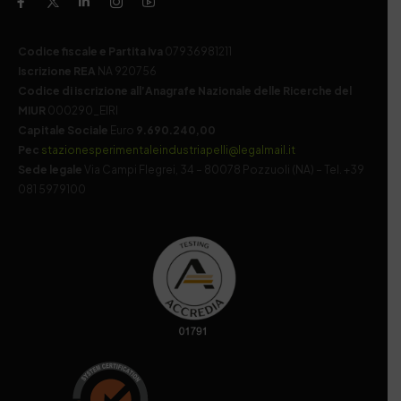
Codice fiscale e Partita Iva
07936981211
Iscrizione REA
NA 920756
Codice di iscrizione all’Anagrafe Nazionale delle Ricerche del
MIUR
000290_EIRI
Capitale Sociale
Euro
9.690.240,00
Pec
stazionesperimentaleindustriapelli@legalmail.it
Sede legale
Via Campi Flegrei, 34 – 80078 Pozzuoli (NA) – Tel. +39
081 5979100