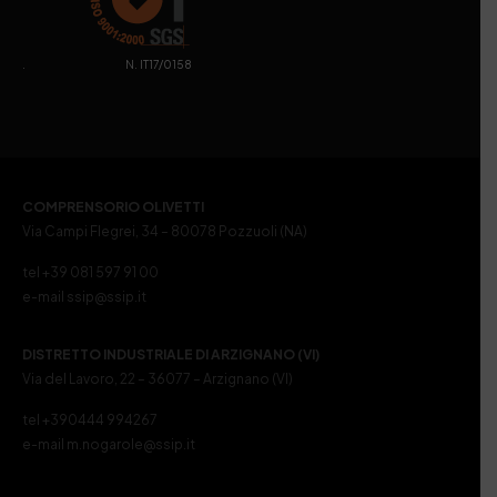
. N. IT17/0158
COMPRENSORIO OLIVETTI
Via Campi Flegrei, 34 – 80078 Pozzuoli (NA)
tel +39 081 597 91 00
e-mail ssip@ssip.it
DISTRETTO INDUSTRIALE DI ARZIGNANO (VI)
Via del Lavoro, 22 – 36077 – Arzignano (VI)
tel +390444 994267
e-mail m.nogarole@ssip.it