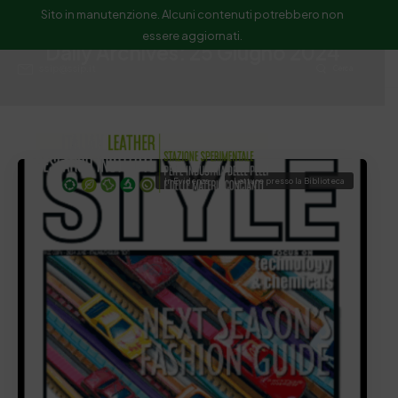
Sito in manutenzione. Alcuni contenuti potrebbero non
essere aggiornati.
Daily Archives: 25 Giugno 2024
ssip@ssip.it
Cerca
In Evidenza
Letture presso la Biblioteca