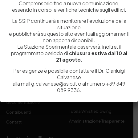
Comprensorio fino a nuova comunicazione,
Sperimentale per l’Industria delle Pelli e delle materie concianti
essendo in corso le verifiche tecniche sugli edifici.
(SSIP) è un Organismo di Ricerca Nazionale delle Camere di
La SSIP continuerà a monitorare l’evoluzione della
Commercio di Napoli, Toscana Nord-Ovest e Vicenza.
situazione
e pubblicherà su questo sito eventuali aggiornamenti
081 597 91 00
ssip@ssip.it
non appena disponibili.
La Stazione Sperimentale osserverà, inoltre, il
programmato periodo di
chiusura estiva dal 10 al
Chi siamo
Laboratori
21 agosto
.
Servizi
Dipartimenti di ricerca
Per esigenze è possibile contattare il Dr. Gianluigi
Ricerca e Sviluppo
Biblioteca
Calvanese
alla mail g.calvanese@ssip.it o al numero +39 349
Formazione
Politecnico del Cuoio
089 9336.
Divulgazione scientifica e
Media
documentazione
Tutela Whistleblowing
Contribuenti
Amministrazione Trasparente
Contatti