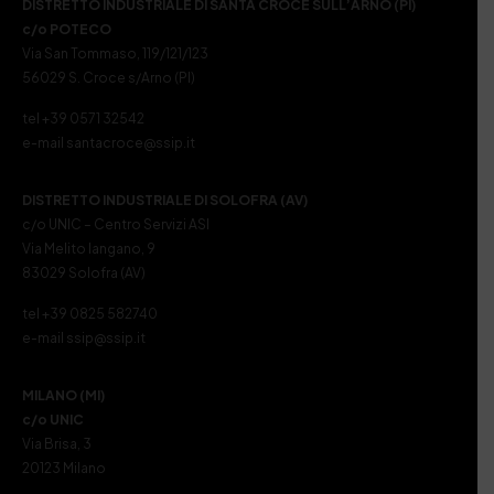
DISTRETTO INDUSTRIALE DI SANTA CROCE SULL’ARNO (PI)
c/o POTECO
Via San Tommaso, 119/121/123
56029 S. Croce s/Arno (PI)
tel +39 0571 32542
e-mail santacroce@ssip.it
DISTRETTO INDUSTRIALE DI SOLOFRA (AV)
c/o UNIC – Centro Servizi ASI
Via Melito Iangano, 9
83029 Solofra (AV)
tel +39 0825 582740
e-mail ssip@ssip.it
MILANO (MI)
c/o UNIC
Via Brisa, 3
20123 Milano