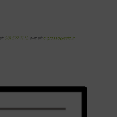
el:
081 597 91 12
e-mail:
c.grosso@ssip.it