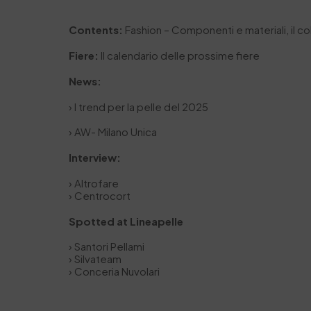
Contents:
Fashion – Componenti e materiali, il 
Fiere:
Il calendario delle prossime fiere
News:
› I trend per la pelle del 2025
› AW- Milano Unica
Interview:
› Altrofare
› Centrocort
Spotted at Lineapelle
› Santori Pellami
› Silvateam
› Conceria Nuvolari