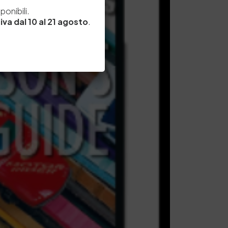
e
onibili.
iva dal 10 al 21 agosto
.