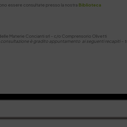
sono essere consultate presso la nostra
Biblioteca
 delle Materie Concianti srl – c/o Comprensorio Olivetti
 consultazione è gradito appuntamento ai seguenti recapiti –
t