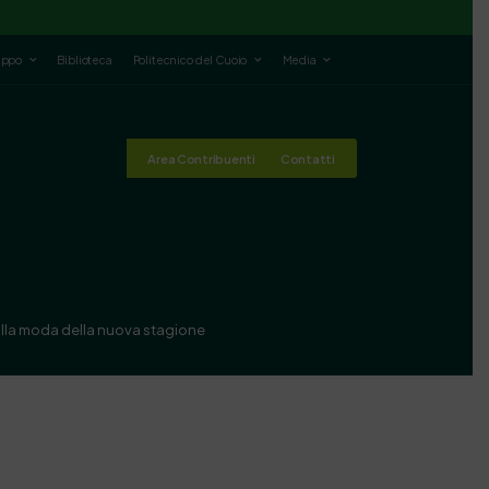
luppo
Biblioteca
Politecnico del Cuoio
Media
Area Contribuenti
Contatti
alla moda della nuova stagione