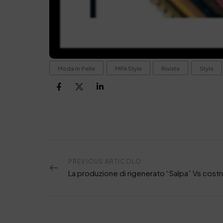
Moda In Pelle
MPA Style
Riviste
Style
PREVIOUS ARTICOLO