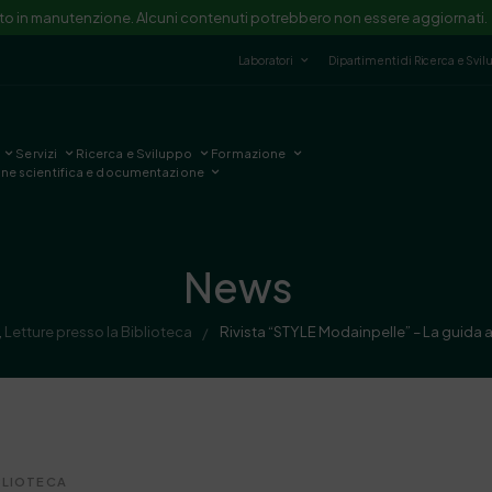
ito in manutenzione. Alcuni contenuti potrebbero non essere aggiornati.
Laboratori
Dipartimenti di Ricerca e Svi
Servizi
Ricerca e Sviluppo
Formazione
one scientifica e documentazione
News
,
Letture presso la Biblioteca
Rivista “STYLE Modainpelle” – La guida 
/
BLIOTECA