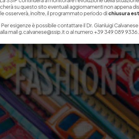
La SSIP continuerà a monitorare l’evoluzione della situazion
icherà su questo sito eventuali aggiornamenti non appena disp
e osserverà, inoltre, il programmato periodo di
chiusura est
Per esigenze è possibile contattare il Dr. Gianluigi Calvanese
alla mail g.calvanese@ssip.it o al numero +39 349 089 9336.