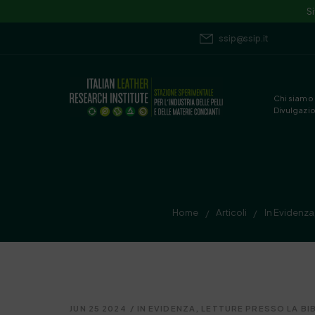
S
ssip@ssip.it
Chi siamo
Divulgazi
Home
Articoli
In Evidenza
/
/
JUN 25 2024
/
IN EVIDENZA
,
LETTURE PRESSO LA BI