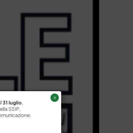
×
il
31 luglio
,
ella SSIP,
comunicazione,