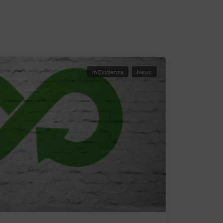
In Evidenza
News