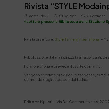
Rivista “STYLE Modainp
admin_dev2
0
Like Post
0
Comment
◊ Letture presso la Biblioteca della Stazione S
Rivista di settore:
Style Tannery International
– Ma
Pubblicazione italiana indirizzata ai fabbricanti, de
Il piano editoriale prevede 4 uscite ogni anno.
Vengono riportate previsioni di tendenze, cartella 
dal mondo degli accessori del fashion.
Editore:
Mpa srl. – Via Del Commercio n.46, 20090