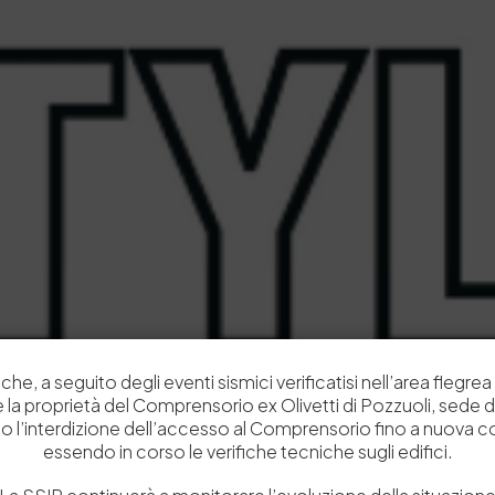
che, a seguito degli eventi sismici verificatisi nell’area flegrea 
 e la proprietà del Comprensorio ex Olivetti di Pozzuoli, sede d
o l’interdizione dell’accesso al Comprensorio fino a nuova 
essendo in corso le verifiche tecniche sugli edifici.