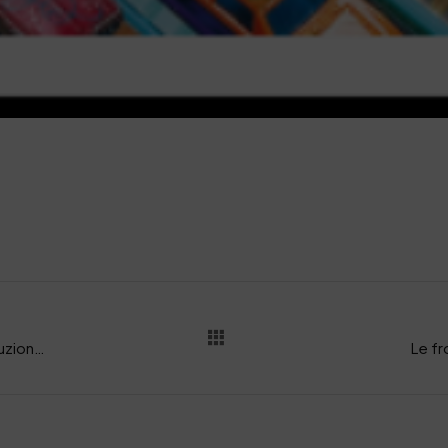
La produzione di rigenerato “Salpa” Vs costruzione di TNT da fibre di cuoio
Le fr