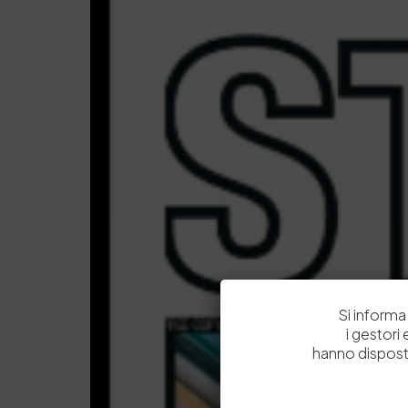
Si informa 
i gestori
hanno dispost