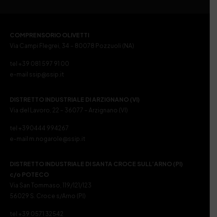
COMPRENSORIO OLIVETTI
Via Campi Flegrei, 34 – 80078 Pozzuoli (NA)
tel +39 081 597 91 00
e-mail ssip@ssip.it
DISTRETTO INDUSTRIALE DI ARZIGNANO (VI)
Via del Lavoro, 22 – 36077 – Arzignano (VI)
tel +390444 994267
e-mail m.nogarole@ssip.it
DISTRETTO INDUSTRIALE DI SANTA CROCE SULL’ARNO (PI)
c/o POTECO
Via San Tommaso, 119/121/123
56029 S. Croce s/Arno (PI)
tel +39 0571 32542