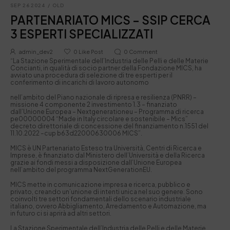
SEP 26 2024
/
OLD
PARTENARIATO MICS – SSIP CERCA
3 ESPERTI SPECIALIZZATI
admin_dev2
0
Like Post
0
Comment
“La Stazione Sperimentale dell’Industria delle Pelli e delle Materie
Concianti, in qualità di socio partner della Fondazione MICS, ha
avviato una procedura di selezione di tre esperti per il
conferimento di incarichi di lavoro autonomo
nell’ambito del Piano nazionale di ripresa e resilienza (PNRR) –
missione 4 componente 2 investimento 1.3 – finanziato
dall’Unione Europea – Nextgenerationeu – Programma di ricerca
pe00000004 “Made in Italy circolare e sostenibile – Mics”
decreto direttoriale di concessione del finanziamento n.1551 del
11.10.2022 –cup b63d22000630006 MICS”.
MICS è UN Partenariato Esteso tra Università, Centri di Ricerca e
Imprese, è finanziato dal Ministero dell’Università e della Ricerca
grazie ai fondi messi a disposizione dall’Unione Europea
nell’ambito del programma NextGenerationEU.
MICS mette in comunicazione impresa e ricerca, pubblico e
privato, creando un’unione di intenti unica nel suo genere. Sono
coinvolti tre settori fondamentali dello scenario industriale
italiano, ovvero Abbigliamento, Arredamento e Automazione, ma
in futuro ci si aprirà ad altri settori.
La Stazione Sperimentale dell’Industria delle Pelli e delle Materie