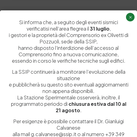
×
Si informa che, a seguito degli eventi sismici
Lascia un commento
verificatisi nell’area flegrea il
31 luglio
,
i gestori e la proprietà del Comprensorio ex Olivetti di
Il tuo indirizzo email non sarà pubblicato.
I campi obbligatori sono
Pozzuoli, sede della SSIP,
contrassegnati
*
hanno disposto l’interdizione dell’accesso al
Comprensorio fino a nuova comunicazione,
essendo in corso le verifiche tecniche sugli edifici.
La SSIP continuerà a monitorare l’evoluzione della
situazione
e pubblicherà su questo sito eventuali aggiornamenti
non appena disponibili.
La Stazione Sperimentale osserverà, inoltre, il
programmato periodo di
chiusura estiva dal 10 al
21 agosto
.
Per esigenze è possibile contattare il Dr. Gianluigi
Calvanese
alla mail g.calvanese@ssip.it o al numero +39 349
Salva il mio nome, email e sito web in questo browser per la