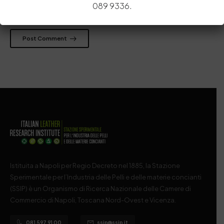
089 9336.
prossima volta che commento.
Post Comment
Istituita a Napoli per Regio Decreto nel 1885, la Stazione
Sperimentale per l’Industria delle Pelli e delle materie concianti
(SSIP) è un Organismo di Ricerca Nazionale delle Camere di
Commercio di Napoli, Toscana Nord-Ovest e Vicenza.
081 597 91 00
ssip@ssip.it