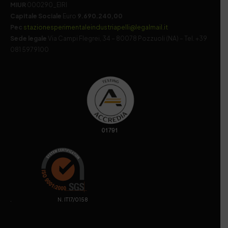
MIUR
000290_EIRI
Capitale Sociale
Euro
9.690.240,00
Pec
stazionesperimentaleindustriapelli@legalmail.it
Sede legale
Via Campi Flegrei, 34 – 80078 Pozzuoli (NA) – Tel. +39
081 5979100
. N. IT17/0158