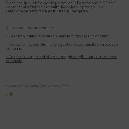
Concianti, in qualità di socio partner della Fondazione MICS ed in
coerenza alla funzioni attribuite, ha avviato la procedura di
selezione per rafforzare e strutturare il progetto.
Nello specifico, si ricercano:
n. 1 esperto in innovazione sostenibile di processo conciario
n. 1 esperto in green chemistry e gestione sostenibile di processo
conciario
n. 1 esperto in approcci di monitoraggio degli impatti di processo
conciario
Per ulteriori informazioni, visitare il link:
LINK