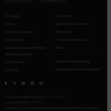
Chi siamo
Laboratori
Servizi
Dipartimenti di ricerca
Ricerca e Sviluppo
Biblioteca
Formazione
Politecnico del Cuoio
Divulgazione scientifica e
Media
documentazione
Tutela Whistleblowing
Contribuenti
Amministrazione Trasparente
Contatti
Codice fiscale e Partita Iva
07936981211
Iscrizione REA
NA 920756
Codice di iscrizione all’Anagrafe Nazionale delle Ricerche del