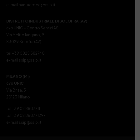
e-mail santacroce@ssip.it
DISTRETTO INDUSTRIALE DI SOLOFRA (AV)
c/o UNIC – Centro Servizi ASI
Via Melito Iangano, 9
83029 Solofra (AV)
tel +39 0825 582740
e-mail ssip@ssip.it
MILANO (MI)
c/o UNIC
Via Brisa, 3
20123 Milano
tel +39 02 8807711
tel +39 02 880771297
e-mail ssip@ssip.it