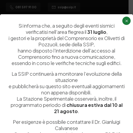
081 597 91 00
ssip@ssip.it
×
Si informa che, a seguito degli eventi sismici
Chi siamo
Laboratori
verificatisi nell’area flegrea il
31 luglio
,
Servizi
Dipartimenti di ricerca
i gestori e la proprietà del Comprensorio ex Olivetti di
Pozzuoli, sede della SSIP,
Ricerca e Sviluppo
Biblioteca
hanno disposto l’interdizione dell’accesso al
Formazione
Politecnico del Cuoio
Comprensorio fino a nuova comunicazione,
essendo in corso le verifiche tecniche sugli edifici.
Divulgazione scientifica e
Media
documentazione
La SSIP continuerà a monitorare l’evoluzione della
situazione
Tutela Whistleblowing
Contribuenti
e pubblicherà su questo sito eventuali aggiornamenti
Amministrazione Trasparente
non appena disponibili.
Contatti
La Stazione Sperimentale osserverà, inoltre, il
programmato periodo di
chiusura estiva dal 10 al
21 agosto
.
Per esigenze è possibile contattare il Dr. Gianluigi
Codice fiscale e Partita Iva
07936981211
Calvanese
Iscrizione REA
NA 920756