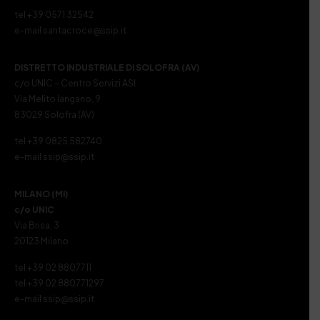
tel +39 0571 32542
e-mail santacroce@ssip.it
DISTRETTO INDUSTRIALE DI SOLOFRA (AV)
c/o UNIC – Centro Servizi ASI
Via Melito Iangano, 9
83029 Solofra (AV)
tel +39 0825 582740
e-mail ssip@ssip.it
MILANO (MI)
c/o UNIC
Via Brisa, 3
20123 Milano
tel +39 02 8807711
tel +39 02 880771297
e-mail ssip@ssip.it