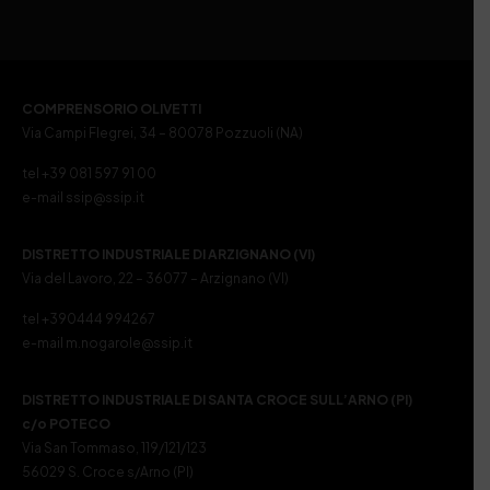
COMPRENSORIO OLIVETTI
Via Campi Flegrei, 34 – 80078 Pozzuoli (NA)
tel +39 081 597 91 00
e-mail ssip@ssip.it
DISTRETTO INDUSTRIALE DI ARZIGNANO (VI)
Via del Lavoro, 22 – 36077 – Arzignano (VI)
tel +390444 994267
e-mail m.nogarole@ssip.it
DISTRETTO INDUSTRIALE DI SANTA CROCE SULL’ARNO (PI)
c/o POTECO
Via San Tommaso, 119/121/123
56029 S. Croce s/Arno (PI)