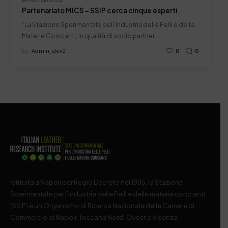
16 Febbraio 2024
Partenariato MICS – SSIP cerca cinque esperti
“La Stazione Sperimentale dell’Industria delle Pelli e delle
Materie Concianti, in qualità di socio partner…
by
Admin_dev2
0
0
Istituita a Napoli per Regio Decreto nel 1885, la Stazione
Sperimentale per l’Industria delle Pelli e delle materie concianti
(SSIP) è un Organismo di Ricerca Nazionale delle Camere di
Commercio di Napoli, Toscana Nord-Ovest e Vicenza.