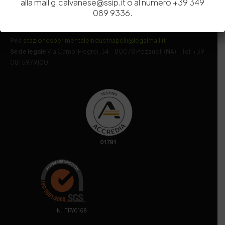
alla mail g.calvanese@ssip.it o al numero +39 349
Codice di iscrizione all’Anagrafe Nazionale delle Ricerche del
089 9336.
MIUR
000290_EIRI
Capitale Sociale
Euro
9.690.240,00
Pec
stazionesperimentaleindustriapelli@legalmail.it
Sede legale
Via Campi Flegrei, 34 – 80078 Pozzuoli (NA) – Tel. +39
081 5979100
. N. IT17/0158