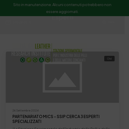
Sito in manutenzione. Alcuni contenuti potrebbero non
essere aggiornati.
Esperti
ssip@ssip.it
Cerca
Old
26 Settembre 2024
PARTENARIATO MICS – SSIP CERCA 3 ESPERTI
SPECIALIZZATI